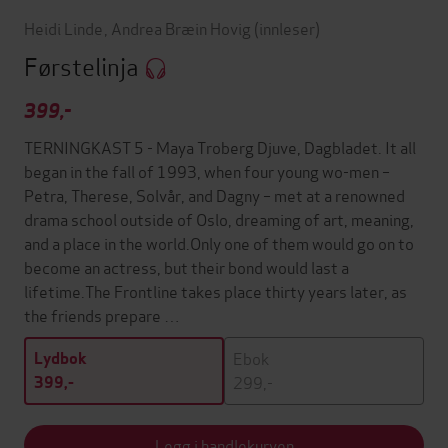
Heidi Linde
,
Andrea Bræin Hovig
(innleser)
Førstelinja
399,-
TERNINGKAST 5 - Maya Troberg Djuve, Dagbladet. It all
began in the fall of 1993, when four young wo-men –
Petra, Therese, Solvår, and Dagny – met at a renowned
drama school outside of Oslo, dreaming of art, meaning,
and a place in the world.Only one of them would go on to
become an actress, but their bond would last a
lifetime.The Frontline takes place thirty years later, as
the friends prepare …
Ebok
Lydbok
299,-
399,-
Legg i handlekurven