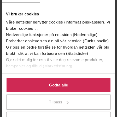
Vi bruker cookies
Våre nettsider benytter cookies (informasjonskapsler). Vi
bruker cookies til:
449,-
399,-
Nødvendige funksjoner på nettsiden (Nødvendige)
Forbedrer opplevelsen din på vår nettside (Funksjonelle)
Kjøkken
Krakk
Gir oss en bedre forståelse for hvordan nettsiden vår blir
Lars Saabye Christensen
Guri Idsø Viken
brukt, slik at vi kan forbedre den (Statistiske)
LYDBOK
LYDBOK
Gjør det mulig for oss å vise deg relevante produkter,
kampanjer og tilbud (Markedsføring)
Klikk på «Godta alle» for å gi oss ditt samtykke til å
roman
Undertittel
bruke cookies for alle disse formålene. Du kan også
Godta alle
tilpasse ditt samtykke til spesifikke formål ved å klikke
Heidi Linde
(forfatter),
Andrea Bræin
Forfattere
på «Tilpass». Du kan når som helst trekke tilbake eller
Hovig
(innleser)
Tilpass
endre ditt samtykke.
Gyldendal
Forlag