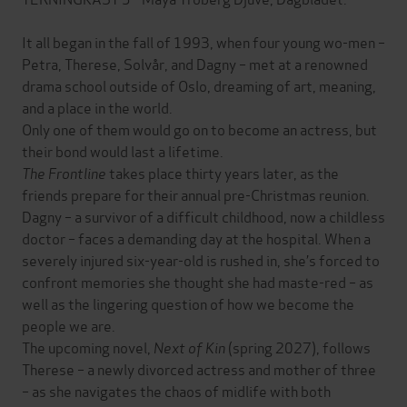
It all began in the fall of 1993, when four young wo-men –
Petra, Therese, Solvår, and Dagny – met at a renowned
drama school outside of Oslo, dreaming of art, meaning,
and a place in the world.
Only one of them would go on to become an actress, but
their bond would last a lifetime.
The Frontline
takes place thirty years later, as the
friends prepare for their annual pre-Christmas reunion.
Dagny – a survivor of a difficult childhood, now a childless
doctor – faces a demanding day at the hospital. When a
severely injured six-year-old is rushed in, she’s forced to
confront memories she thought she had maste-red – as
well as the lingering question of how we become the
people we are.
The upcoming novel,
Next of Kin
(spring 2027), follows
Therese – a newly divorced actress and mother of three
– as she navigates the chaos of midlife with both