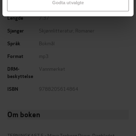
Godta utvalgte
27.05.2026
Utgitt
7:37
Lengde
Skjønnlitteratur
,
Romaner
Sjanger
Bokmål
Språk
mp3
Format
Vannmerket
DRM-
beskyttelse
9788205614864
ISBN
Om boken
TERNINGKAST 5 - Maya Troberg Djuve, Dagbladet.