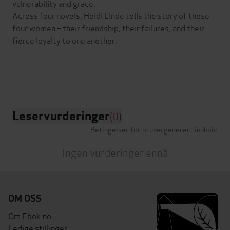
vulnerability and grace.
Across four novels, Heidi Linde tells the story of these
four women – their friendship, their failures, and their
fierce loyalty to one another.
Leservurderinger
(0)
Betingelser for brukergenerert innhold
Ingen vurderinger ennå
OM OSS
Om Ebok.no
Ledige stillinger