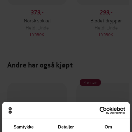
379,-
299,-
Norsk sokkel
Blodet drypper
Heidi Linde
Heidi Linde
LYDBOK
LYDBOK
Andre har også kjøpt
Premium
Samtykke
Detaljer
Om