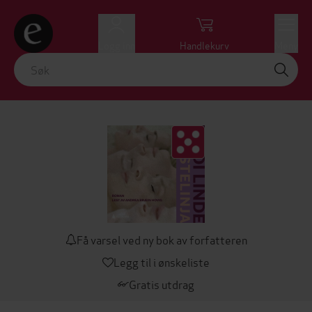
Logg inn
Handlekurv
Meny
Få varsel ved ny bok av forfatteren
Legg til i ønskeliste
Gratis utdrag