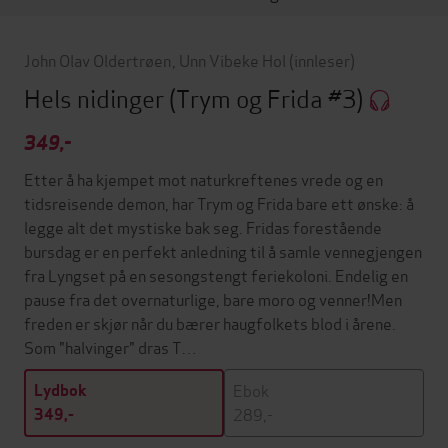
John Olav Oldertrøen
,
Unn Vibeke Hol
(innleser)
Hels nidinger
(Trym og Frida #3)
349,-
Etter å ha kjempet mot naturkreftenes vrede og en
tidsreisende demon, har Trym og Frida bare ett ønske: å
legge alt det mystiske bak seg. Fridas forestående
bursdag er en perfekt anledning til å samle vennegjengen
fra Lyngset på en sesongstengt feriekoloni. Endelig en
pause fra det overnaturlige, bare moro og venner!Men
freden er skjør når du bærer haugfolkets blod i årene.
Som "halvinger" dras T…
Ebok
Lydbok
289,-
349,-