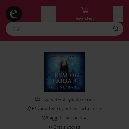
Logg inn
Handlekurv
Meny
Få varsel ved ny bok i serien
Få varsel ved ny bok av forfatteren
Legg til i ønskeliste
Gratis utdrag