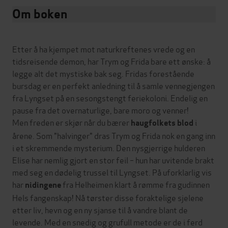
Om boken
Etter å ha kjempet mot naturkreftenes vrede og en
tidsreisende demon, har Trym og Frida bare ett ønske: å
legge alt det mystiske bak seg. Fridas forestående
bursdag er en perfekt anledning til å samle vennegjengen
fra Lyngset på en sesongstengt feriekoloni. Endelig en
pause fra det overnaturlige, bare moro og venner!
Men freden er skjør når du bærer
i
haugfolkets blod
årene. Som "halvinger" dras Trym og Frida nok en gang inn
i et skremmende mysterium. Den nysgjerrige hulderen
Elise har nemlig gjort en stor feil – hun har uvitende brakt
med seg en dødelig trussel til Lyngset. På uforklarlig vis
har
fra Helheimen klart å rømme fra gudinnen
nidingene
Hels fangenskap! Nå tørster disse foraktelige sjelene
etter liv, hevn og en ny sjanse til å vandre blant de
levende. Med en snedig og grufull metode er de i ferd