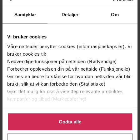
Samtykke
Detaljer
Om
Vi bruker cookies
Våre nettsider benytter cookies (informasjonskapsler). Vi
199,-
349,-
bruker cookies til:
Minnesota
Utskudd
Nødvendige funksjoner på nettsiden (Nødvendige)
Jo Nesbø
Jørn Lier Horst
Forbedrer opplevelsen din på vår nettside (Funksjonelle)
EBOK
EBOK
Gir oss en bedre forståelse for hvordan nettsiden vår blir
brukt, slik at vi kan forbedre den (Statistiske)
Gjør det mulig for oss å vise deg relevante produkter,
kampanjer og tilbud (Markedsføring)
John Olav Oldertrøen
(forfatter),
Unn
Forfattere
Klikk på «Godta alle» for å gi oss ditt samtykke til å
Vibeke Hol
(innleser)
bruke cookies for alle disse formålene. Du kan også
Godta alle
Cappelen Damm
Forlag
tilpasse ditt samtykke til spesifikke formål ved å klikke
på «Tilpass». Du kan når som helst trekke tilbake eller