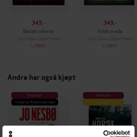
349,-
349,-
Belials inferno
Isilds vrede
John Olav Oldertrøen
John Olav Oldertrøen
LYDBOK
LYDBOK
Andre har også kjøpt
Premium
Premium
Vinner av Rivertonprisen
Første gang på tilbud