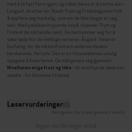
med å ta fast form igjen, og målet deres er å overta alle i
Lyngset, én etter én. Rundt Trym og Frida begynner folk
å oppføre seg merkelig, som om de ikke lenger er seg
selv. Med panikken krypende innpå, skjønner Trym og
Frida at de må handle raskt. De bestemmer seg for å
søke hjelp hos de mektige nornene i Åsgard. Veien er
livsfarlig, for de må konfrontere underverdenens
herskerinne, Hel selv. Det er en tilsynelatende umulig
oppgave å finne henne. De må kjempe seg gjennom
– et sted kun de døde kan
Nivelheims evige frost og tåke
vandre - for å komme til henne.
Leservurderinger
(0)
Betingelser for brukergenerert innhold
Ingen vurderinger ennå