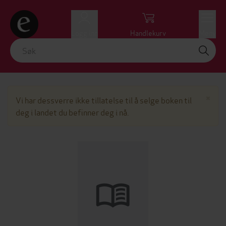
Logg inn
Handlekurv
Meny
Lu
×
Vi har dessverre ikke tillatelse til å selge boken til
deg i landet du befinner deg i nå.