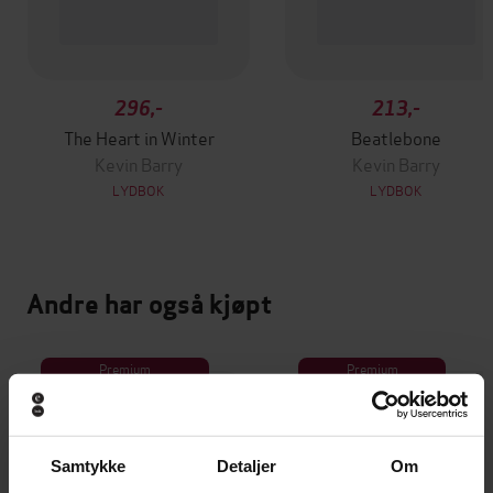
296,-
213,-
The Heart in Winter
Beatlebone
Kevin Barry
Kevin Barry
LYDBOK
LYDBOK
Andre har også kjøpt
Premium
Premium
Vinner av Rivertonprisen
Første gang på tilbud
Samtykke
Detaljer
Om