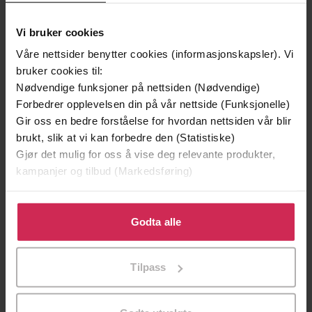
Vi bruker cookies
Våre nettsider benytter cookies (informasjonskapsler). Vi
bruker cookies til:
Nødvendige funksjoner på nettsiden (Nødvendige)
Forbedrer opplevelsen din på vår nettside (Funksjonelle)
Gir oss en bedre forståelse for hvordan nettsiden vår blir
129,-
129,-
brukt, slik at vi kan forbedre den (Statistiske)
Minnesota
Utskudd
Gjør det mulig for oss å vise deg relevante produkter,
Jo Nesbø
Jørn Lier Horst
kampanjer og tilbud (Markedsføring)
EBOK
EBOK
Klikk på «Godta alle» for å gi oss ditt samtykke til å
bruke cookies for alle disse formålene. Du kan også
Godta alle
tilpasse ditt samtykke til spesifikke formål ved å klikke
på «Tilpass». Du kan når som helst trekke tilbake eller
Kevin Barry
(forfatter),
Kevin Barry
Forfattere
Tilpass
endre ditt samtykke.
(innleser)
Canongate
Forlag