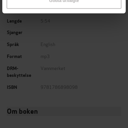
Godta utvalgte
20.04.2026
Utgitt
5:54
Lengde
Sjanger
English
Språk
mp3
Format
Vannmerket
DRM-
beskyttelse
9781786898098
ISBN
Om boken