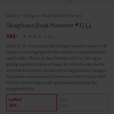
Sondre H. Bjørgum
,
Mads Ousdal
(innleser)
Skogfruen
(Isak Hammer #1)
399,-
(2)
Etter 17 år i Forsvarets hemmelige tjeneste vender Isak
Hammer motvillig hjem til det nedslitte sveitserhotellet
ved fjorden. Moren er død, hotellet står for fall, og en
grådig oppdrettsbaron vil kjøpe alt. Men da Isaks beste
venninne forsvinner sporløst etter begravelsen, tvinges
han tilbake i kampmodus.Sammen med sin trofaste hund
Mehren starter han en jakt gjennom et landskap der
pengemakta ha…
Ebok
Lydbok
299,-
399,-