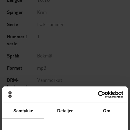
Lengde
Krim
Sjanger
Isak Hammer
Serie
1
Nummer i
serie
Bokmål
Språk
mp3
Format
Vannmerket
DRM-
beskyttelse
9788203460128
ISBN
Samtykke
Detaljer
Om
Om boken