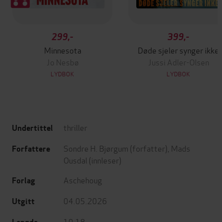
299,-
399,-
Minnesota
Døde sjeler synger ikke
Jo Nesbø
Jussi Adler-Olsen
LYDBOK
LYDBOK
thriller
Undertittel
Sondre H. Bjørgum
(forfatter),
Mads
Forfattere
Ousdal
(innleser)
Aschehoug
Forlag
04.05.2026
Utgitt
10:18