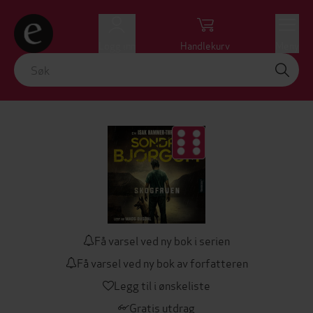
Logg inn
Handlekurv
Meny
Få varsel ved ny bok i serien
Få varsel ved ny bok av forfatteren
Legg til i ønskeliste
Gratis utdrag