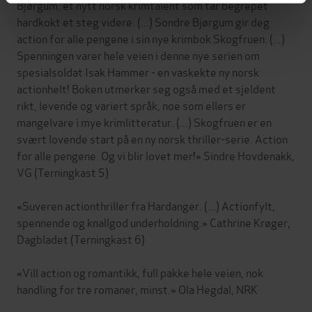
Bjørgum, et nytt norsk krimtalent som tar begrepet
hardkokt et steg videre. (...) Sondre Bjørgum gir deg
action for alle pengene i sin nye krimbok Skogfruen. (...)
Spenningen varer hele veien i denne nye serien om
spesialsoldat Isak Hammer - en vaskekte ny norsk
actionhelt! Boken utmerker seg også med et sjeldent
rikt, levende og variert språk, noe som ellers er
mangelvare i mye krimlitteratur. (...) Skogfruen er en
svært lovende start på en ny norsk thriller-serie. Action
for alle pengene. Og vi blir lovet mer!» Sindre Hovdenakk,
VG (Terningkast 5)
«Suveren actionthriller fra Hardanger. (...) Actionfylt,
spennende og knallgod underholdning.» Cathrine Krøger,
Dagbladet (Terningkast 6)
«Vill action og romantikk, full pakke hele veien, nok