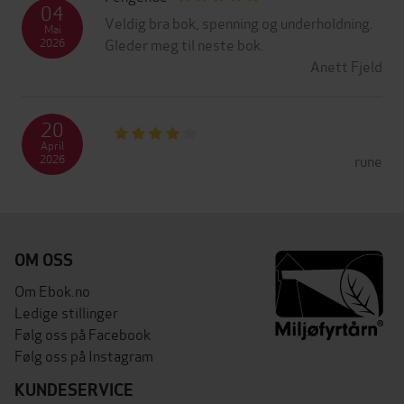
04
Veldig bra bok, spenning og underholdning.
Mai
Gleder meg til neste bok.
2026
Anett Fjeld
20
April
rune
2026
OM OSS
Om Ebok.no
Ledige stillinger
Følg oss på Facebook
Følg oss på Instagram
KUNDESERVICE