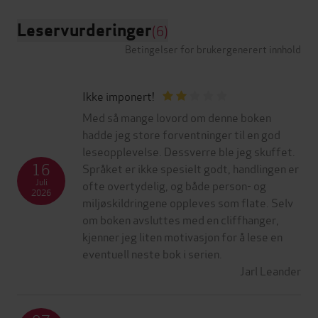
Leservurderinger
(6)
Betingelser for brukergenerert innhold
Ikke imponert!
Med så mange lovord om denne boken
hadde jeg store forventninger til en god
leseopplevelse. Dessverre ble jeg skuffet.
16
Språket er ikke spesielt godt, handlingen er
Juli
ofte overtydelig, og både person- og
2026
miljøskildringene oppleves som flate. Selv
om boken avsluttes med en cliffhanger,
kjenner jeg liten motivasjon for å lese en
eventuell neste bok i serien.
Jarl Leander