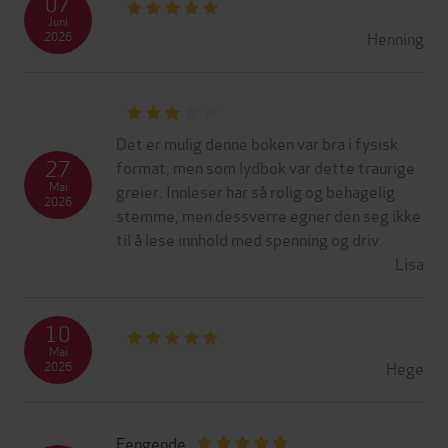
07
Juni
Henning
2026
Det er mulig denne boken var bra i fysisk
27
format, men som lydbok var dette traurige
Mai
greier. Innleser har så rolig og behagelig
2026
stemme, men dessverre egner den seg ikke
til å lese innhold med spenning og driv.
Lisa
10
Mai
Hege
2026
Fengende