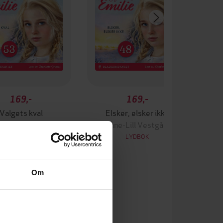
169,-
169,-
Valgets kval
Elsker, elsker ikke
e-Lill Vestgård
Anne-Lill Vestgård
LYDBOK
LYDBOK
Om