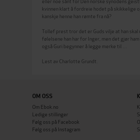
eller noe sånt for Den norske synodens gei
kvinnen klart å fordreie hodet på skikkelige o
kanskje henne han rømte fra nå?
Tollef prest tror det er Guds vilje at han ska
følelsene han har for Inger, men det gjør ham
også Guri begynner å legge merke til …
OM OSS
Om Ebok.no
K
Ledige stillinger
S
Følg oss på Facebook
O
Følg oss på Instagram
S