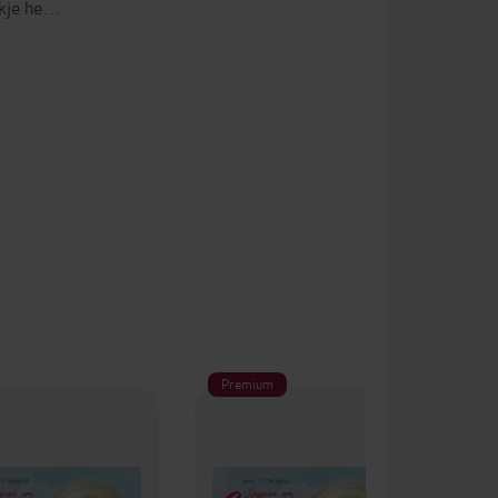
nskje he…
Premium
Pr