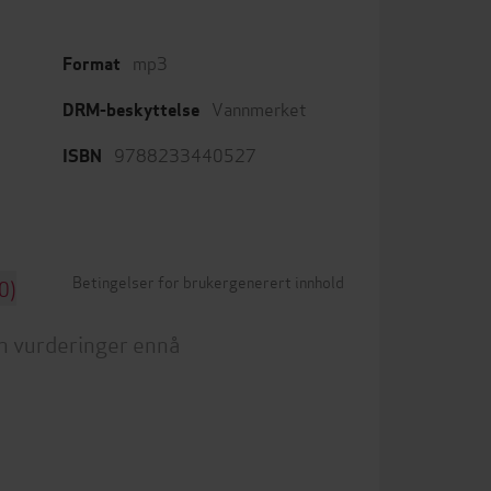
mp3
Format
Vannmerket
DRM-beskyttelse
9788233440527
ISBN
Betingelser for brukergenerert innhold
0)
n vurderinger ennå