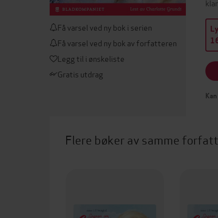
kla
Få varsel ved ny bok i serien
L
16
Få varsel ved ny bok av forfatteren
Legg til i ønskeliste
Gratis utdrag
Kan 
Flere bøker av samme forfat