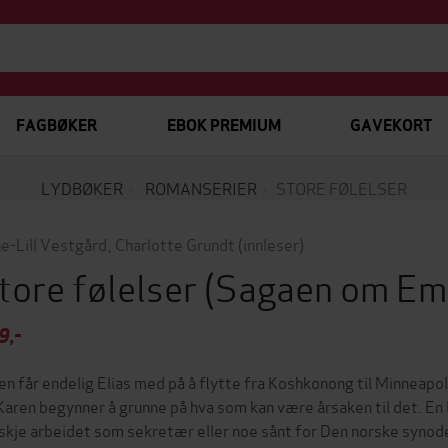
FAGBØKER
EBOK PREMIUM
GAVEKORT
LYDBØKER
ROMANSERIER
STORE FØLELSER
e-Lill Vestgård
,
Charlotte Grundt
(innleser)
tore følelser
(Sagaen om Emi
9,-
en får endelig Elias med på å flytte fra Koshkonong til Minneapol
Karen begynner å grunne på hva som kan være årsaken til det. En
skje arbeidet som sekretær eller noe sånt for Den norske syno