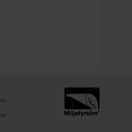
lkår
ler