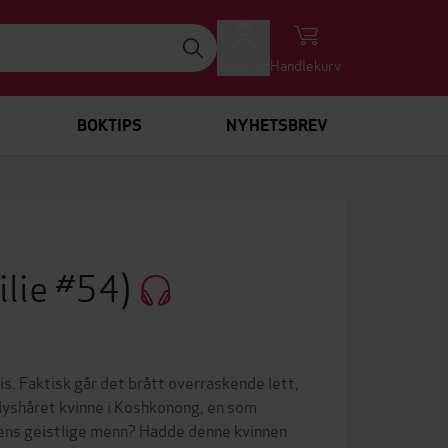
Logg inn
Handlekurv
BOKTIPS
NYHETSBREV
lie #54)
is. Faktisk går det brått overraskende lett,
 lyshåret kvinne i Koshkonong, en som
dens geistlige menn? Hadde denne kvinnen