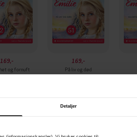
169,-
169,-
het og fornuft
På liv og død
ill Vestgård
Anne-Lill Vestgård
Ann
LYDBOK
LYDBOK
Detaljer
es (informasjonskapsler). Vi bruker cookies til: