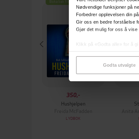
Boka bak filmen
Nødvendige funksjoner på ne
Forbedrer opplevelsen din på
Gir oss en bedre forståelse fo
Gjør det mulig for oss å vise
Klikk på «Godta alle» for å gi
samtykke til spesifikke formå
Godta utvalgte
350,-
Hushjelpen
S
Freida McFadden
Anita A
LYDBOK