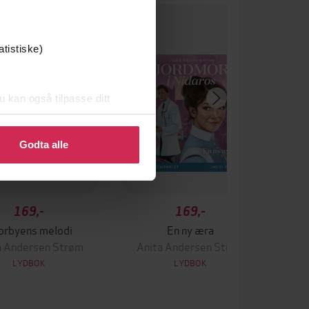
um
atistiske)
u kan også tilpasse ditt
 eller endre ditt samtykke.
Godta alle
169,-
169,-
orbyens melodi
En ny æra
a Andersen Strøm
Anita Andersen Strøm
LYDBOK
LYDBOK