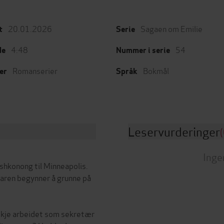
20.01.2026
Sagaen om Emilie
t
Serie
4:48
54
de
Nummer i serie
Romanserier
Bokmål
er
Språk
Leservurderinger
(
Inge
oshkonong til Minneapolis.
Karen begynner å grunne på
skje arbeidet som sekretær