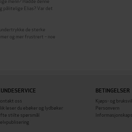
stlige menn? Hadde denne
g pålitelige Elias? Var det
l undertrykke de sterke
 mer og mer frustrert – noe
KUNDESERVICE
BETINGELSER
ontakt oss
Kjøps- og bruksvi
lik leser du ebøker og lydbøker
Personvern
fte stilte spørsmål
Informasjonskaps
elvpublisering