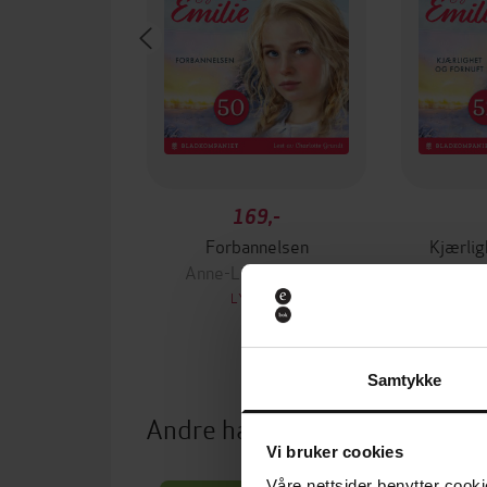
169,-
Forbannelsen
Kjærlig
Anne-Lill Vestgård
Anne-L
LYDBOK
Samtykke
Andre har også kjøpt
Vi bruker cookies
Våre nettsider benytter cooki