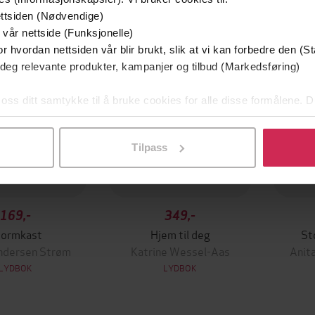
Premi
ttsiden (Nødvendige)
 vår nettside (Funksjonelle)
r hvordan nettsiden vår blir brukt, slik at vi kan forbedre den (St
 deg relevante produkter, kampanjer og tilbud (Markedsføring)
 oss ditt samtykke til å bruke cookies for alle disse formålene. D
l ved å klikke på «Tilpass». Du kan når som helst trekke tilbake
Tilpass
169,-
349,-
tormkast
Hjem til deg
St
ndersen Strøm
Katrine Wessel-Aas
Anit
LYDBOK
LYDBOK