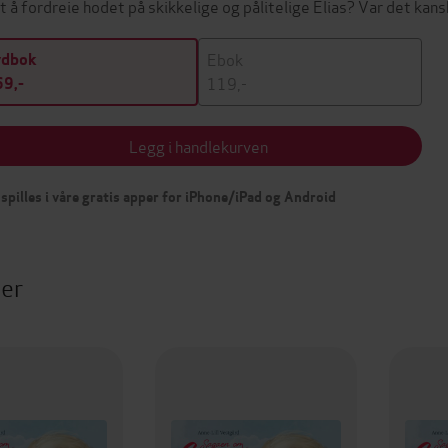
rt å fordreie hodet på skikkelige og pålitelige Elias? Var det ka
Ebok
ydbok
119,-
9,-
Legg i handlekurven
spilles i våre gratis apper for iPhone/iPad og Android
ter