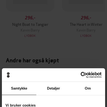
296,-
296,-
Night Boat to Tangier
The Heart in Winter
Kevin Barry
Kevin Barry
LYDBOK
LYDBOK
Andre har også kjøpt
Premium
Premium
Vinner av Rivertonprisen
Første gang på tilbud
Samtykke
Detaljer
Om
Vi bruker cookies