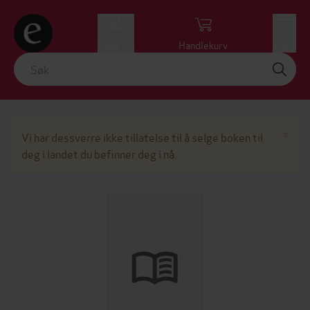
Logg inn
Handlekurv
Meny
Lu
×
Vi har dessverre ikke tillatelse til å selge boken til
deg i landet du befinner deg i nå.