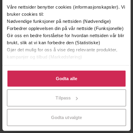
Våre nettsider benytter cookies (informasjonskapsler). Vi
bruker cookies til:
Nødvendige funksjoner på nettsiden (Nødvendige)
Forbedrer opplevelsen din på vår nettside (Funksjonelle)
Gir oss en bedre forståelse for hvordan nettsiden vår blir
brukt, slik at vi kan forbedre den (Statistiske)
199,-
349,-
Gjør det mulig for oss å vise deg relevante produkter,
Minnesota
Utskudd
kampanjer og tilbud (Markedsføring)
Jo Nesbø
Jørn Lier Horst
Klikk på «Godta alle» for å gi oss ditt samtykke til å
EBOK
EBOK
bruke cookies for alle disse formålene. Du kan også
Godta alle
tilpasse ditt samtykke til spesifikke formål ved å klikke
på «Tilpass». Du kan når som helst trekke tilbake eller
Tilpass
endre ditt samtykke.
Kevin Barry
(forfatter),
Kevin Barry
Forfattere
(innleser)
Godta utvalgte
Canongate Books
Forlag