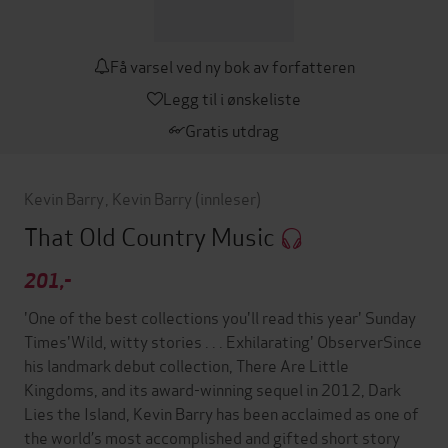
Få varsel ved ny bok av forfatteren
Legg til i ønskeliste
Gratis utdrag
Kevin Barry
,
Kevin Barry
(innleser)
That Old Country Music
201,-
'One of the best collections you'll read this year' Sunday
Times'Wild, witty stories . . . Exhilarating' ObserverSince
his landmark debut collection, There Are Little
Kingdoms, and its award-winning sequel in 2012, Dark
Lies the Island, Kevin Barry has been acclaimed as one of
the world’s most accomplished and gifted short story