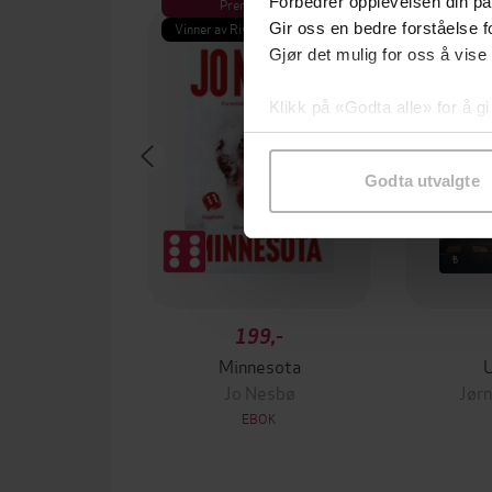
Forbedrer opplevelsen din på
Premium
Pre
Vinner av Rivertonprisen
Første gan
Gir oss en bedre forståelse fo
Gjør det mulig for oss å vise
Klikk på «Godta alle» for å gi
samtykke til spesifikke formå
Godta utvalgte
199,-
Minnesota
Jo Nesbø
Jørn
EBOK