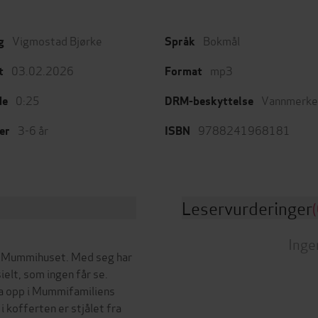
Vigmostad Bjørke
Bokmål
g
Språk
03.02.2026
mp3
t
Format
0:25
Vannmerke
de
DRM-beskyttelse
3-6 år
9788241968181
er
ISBN
Leservurderinger
(
Inge
 i Mummihuset. Med seg har
elt, som ingen får se.
a opp i Mummifamiliens
 kofferten er stjålet fra