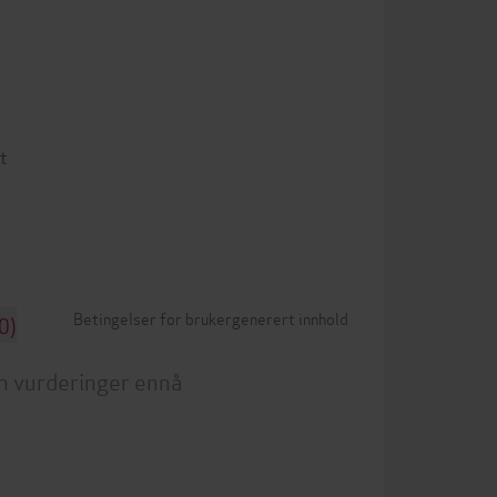
t
Betingelser for brukergenerert innhold
0)
n vurderinger ennå