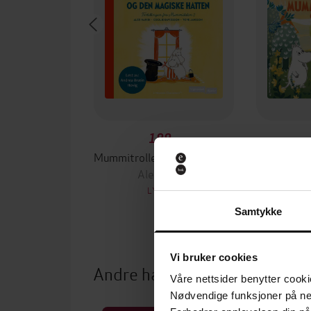
199,-
Mummitrollene og den magiske hatten
Mummitro
Alex Haridi
Cecil
LYDBOK
Samtykke
Vi bruker cookies
Andre har også kjøpt
Våre nettsider benytter cooki
Nødvendige funksjoner på ne