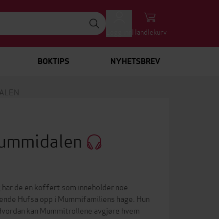
Logg inn
Handlekurv
BOKTIPS
NYHETSBREV
DALEN
 Mummidalen
 har de en koffert som inneholder noe
ytende Hufsa opp i Mummifamiliens hage. Hun
. Hvordan kan Mummitrollene avgjøre hvem