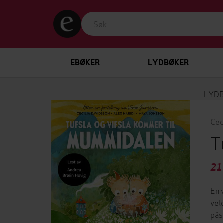
EBØKER
LYDBØKER
LYD
Cec
T
21
En 
vel
pås