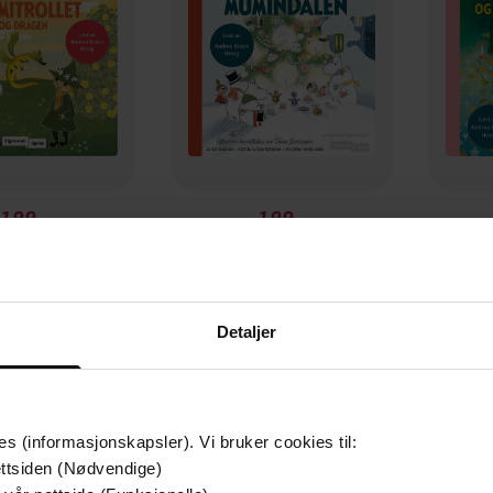
199,-
199,-
llet og dragen
Julen kommer til Mummidalen
ia Davidsson
Alex Haridi
Ce
LYDBOK
LYDBOK
Detaljer
es (informasjonskapsler). Vi bruker cookies til:
ttsiden (Nødvendige)