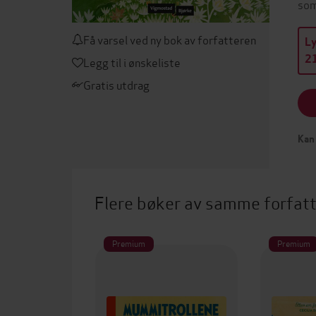
som
Få varsel ved ny bok av forfatteren
L
21
Legg til i ønskeliste
Gratis utdrag
Kan 
Flere bøker av samme forfat
Premium
Premium