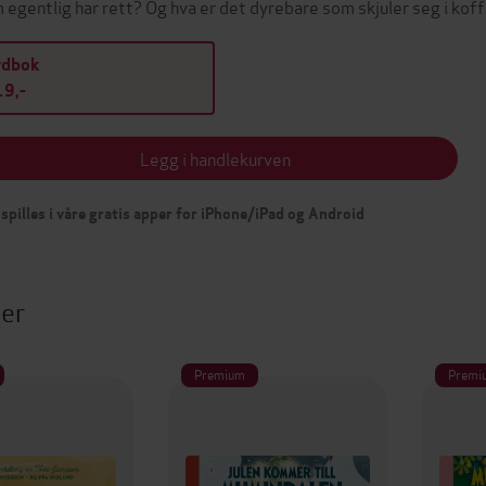
 egentlig har rett? Og hva er det dyrebare som skjuler seg i ko
ydbok
9,-
Legg i handlekurven
spilles i våre gratis apper for iPhone/iPad og Android
ter
Premium
Premi