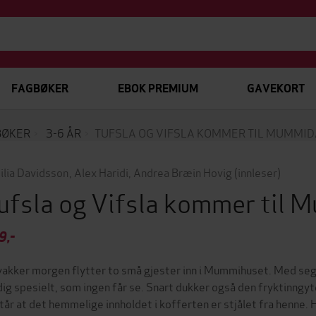
FAGBØKER
EBOK PREMIUM
GAVEKORT
BØKER
3-6 ÅR
TUFSLA OG VIFSLA KOMMER TIL MUMMI
ilia Davidsson
,
Alex Haridi
,
Andrea Bræin Hovig
(innleser)
ufsla og Vifsla kommer til
9,-
vakker morgen flytter to små gjester inn i Mummihuset. Med seg
dig spesielt, som ingen får se. Snart dukker også den fryktinng
tår at det hemmelige innholdet i kofferten er stjålet fra henne