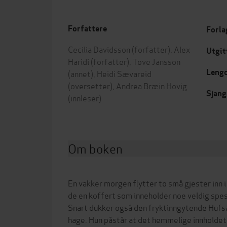
Forfattere
Forla
Cecilia Davidsson
(forfatter),
Alex
Utgit
Haridi
(forfatter),
Tove Jansson
Leng
(annet),
Heidi Sævareid
(oversetter),
Andrea Bræin Hovig
Sjang
(innleser)
Om boken
En vakker morgen flytter to små gjester inn
de en koffert som inneholder noe veldig spesi
Snart dukker også den fryktinngytende Hufs
hage. Hun påstår at det hemmelige innholdet i