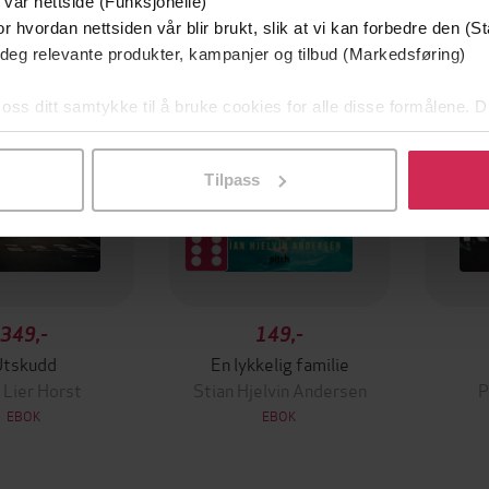
 vår nettside (Funksjonelle)
mium
Premium
g på tilbud
r hvordan nettsiden vår blir brukt, slik at vi kan forbedre den (St
 deg relevante produkter, kampanjer og tilbud (Markedsføring)
 oss ditt samtykke til å bruke cookies for alle disse formålene. D
l ved å klikke på «Tilpass». Du kan når som helst trekke tilbake
Tilpass
349,-
149,-
Utskudd
En lykkelig familie
 Lier Horst
Stian Hjelvin Andersen
P
EBOK
EBOK