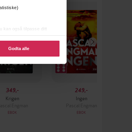
atistiske)
u kan også tilpasse ditt
 eller endre ditt samtykke.
Godta alle
349,-
249,-
Krigen
Ingen
ascal Engman
Pascal Engman
EBOK
EBOK