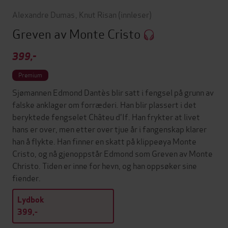
Alexandre Dumas
,
Knut Risan
(innleser)
Greven av Monte Cristo
399,-
Premium
Sjømannen Edmond Dantès blir satt i fengsel på grunn av
falske anklager om forræderi. Han blir plassert i det
beryktede fengselet Châteu d'If. Han frykter at livet
hans er over, men etter over tjue år i fangenskap klarer
han å flykte. Han finner en skatt på klippeøya Monte
Cristo, og nå gjenoppstår Edmond som Greven av Monte
Christo. Tiden er inne for hevn, og han oppsøker sine
fiender.
Lydbok
399,-