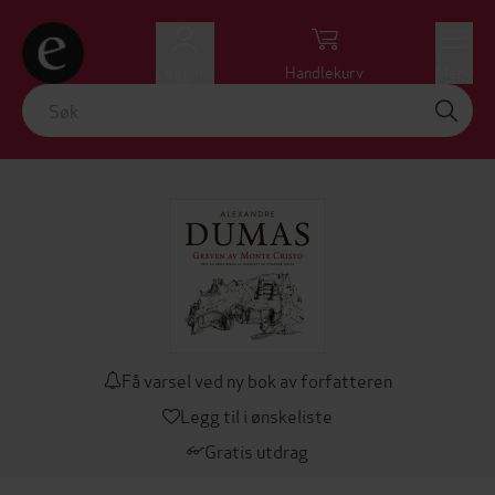
Logg inn
Handlekurv
Meny
Få varsel ved ny bok av forfatteren
Legg til i ønskeliste
Gratis utdrag