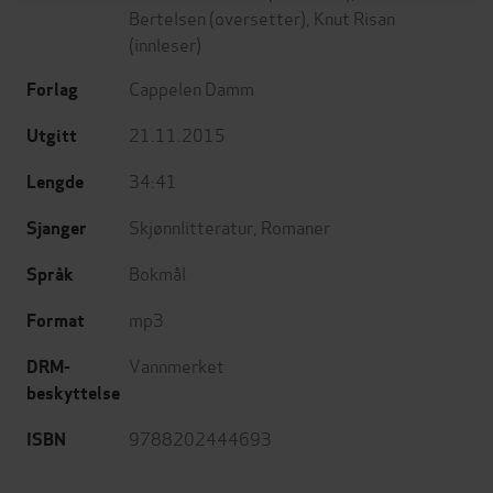
Bertelsen
(oversetter),
Knut Risan
(innleser)
Cappelen Damm
Forlag
21.11.2015
Utgitt
34:41
Lengde
Skjønnlitteratur
,
Romaner
Sjanger
Bokmål
Språk
mp3
Format
Vannmerket
DRM-
beskyttelse
9788202444693
ISBN