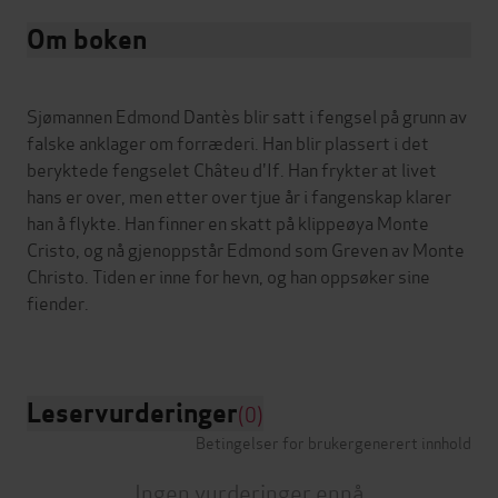
Om boken
Sjømannen Edmond Dantès blir satt i fengsel på grunn av
falske anklager om forræderi. Han blir plassert i det
beryktede fengselet Châteu d'If. Han frykter at livet
hans er over, men etter over tjue år i fangenskap klarer
han å flykte. Han finner en skatt på klippeøya Monte
Cristo, og nå gjenoppstår Edmond som Greven av Monte
Christo. Tiden er inne for hevn, og han oppsøker sine
fiender.
Leservurderinger
(0)
Betingelser for brukergenerert innhold
Ingen vurderinger ennå