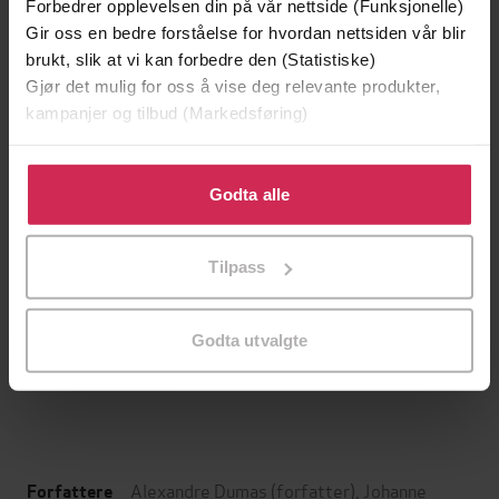
Forbedrer opplevelsen din på vår nettside (Funksjonelle)
Gir oss en bedre forståelse for hvordan nettsiden vår blir
brukt, slik at vi kan forbedre den (Statistiske)
Gjør det mulig for oss å vise deg relevante produkter,
kampanjer og tilbud (Markedsføring)
Klikk på «Godta alle» for å gi oss ditt samtykke til å
bruke cookies for alle disse formålene. Du kan også
Godta alle
tilpasse ditt samtykke til spesifikke formål ved å klikke
på «Tilpass». Du kan når som helst trekke tilbake eller
Tilpass
endre ditt samtykke.
179,-
109,-
Den siste mohikaneren
Sannhet til salgs
James Fenimore Cooper
Ingvar Ambjørnsen
Godta utvalgte
LYDBOK
LYDBOK
Alexandre Dumas
(forfatter),
Johanne
Forfattere