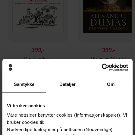
399,-
399,-
Den fredløse
Dronning Margot
Alexandre Dumas
Alexandre Dumas
LYDBOK
LYDBOK
Samtykke
Detaljer
Om
Andre har også kjøpt
Vi bruker cookies
Våre nettsider benytter cookies (informasjonskapsler). Vi
Premium
Premium
bruker cookies til:
Nødvendige funksjoner på nettsiden (Nødvendige)