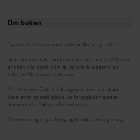
Om boken
Tøysete bokstavrim med bukkene Bruse og trollet!
Hva skjer hvis du tar bort enn bokstav fra et ord? Da kan
gris bli til ris, og bål bli til ål. Og hvis du legger til en
bokstav? Da kan rød bli til brød.
Bokstavtyven Troll
er full av gøyale vers som skaper
både latter og språkglede. De fargeglade figurene
kjenner du fra Bukkene Bruse-bøkene.
En morsom og original inngang til bokstaver og lesing.