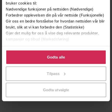
bruker cookies til:
Nødvendige funksjoner på nettsiden (Nødvendige)
Forbedrer opplevelsen din på vår nettside (Funksjonelle)
Gir oss en bedre forståelse for hvordan nettsiden vår blir
brukt, slik at vi kan forbedre den (Statistiske)
Gjør det mulig for oss å vise deg relevante produkter,
kampanjer og tilbud (Markedsføring)
Klikk på «Godta alle» for å gi oss ditt samtykke til å
bruke cookies for alle disse formålene. Du kan også
Godta alle
tilpasse ditt samtykke til spesifikke formål ved å klikke
159,-
249,-
på «Tilpass». Du kan når som helst trekke tilbake eller
Tilpass
Politi
To søstre
endre ditt samtykke.
Jo Nesbø
Åsne Seierstad
EBOK
EBOK
Godta utvalgte