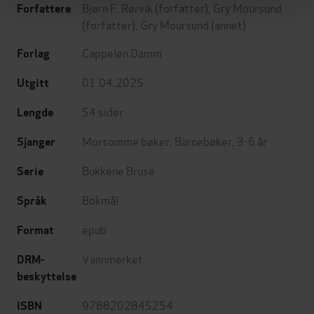
Bjørn F. Rørvik
(forfatter),
Gry Moursund
Forfattere
(forfatter),
Gry Moursund
(annet)
Cappelen Damm
Forlag
01.04.2025
Utgitt
54
sider
Lengde
Morsomme bøker
,
Barnebøker
,
3-6 år
Sjanger
Bukkene Bruse
Serie
Bokmål
Språk
epub
Format
Vannmerket
DRM-
beskyttelse
9788202845254
ISBN