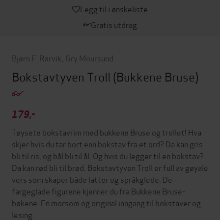
Legg til i ønskeliste
Gratis utdrag
Bjørn F. Rørvik
,
Gry Moursund
Bokstavtyven Troll
(Bukkene Bruse)
179,-
Tøysete bokstavrim med bukkene Bruse og trollet! Hva
skjer hvis du tar bort enn bokstav fra et ord? Da kan gris
bli til ris, og bål bli til ål. Og hvis du legger til en bokstav?
Da kan rød bli til brød. Bokstavtyven Troll er full av gøyale
vers som skaper både latter og språkglede. De
fargeglade figurene kjenner du fra Bukkene Bruse-
bøkene. En morsom og original inngang til bokstaver og
lesing.