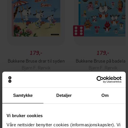
179,-
179,-
Bukkene Bruse drar til syden
Bukkene Bruse på badelan
Bjørn F. Rørvik
Bjørn F. Rørvik
EBOK
EBOK
Samtykke
Detaljer
Om
Andre har også kjøpt
Vi bruker cookies
Premium
Vi anbefaler
Våre nettsider benytter cookies (informasjonskapsler). Vi