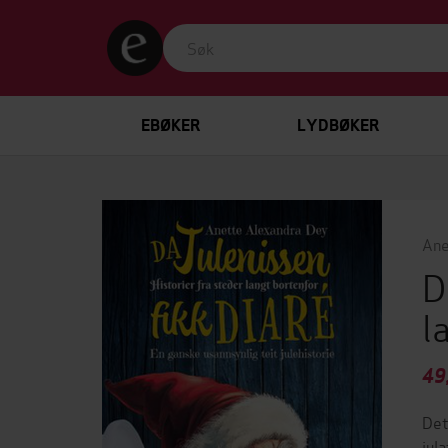
EBØKER
LYDBØKER
Ane
D
l
49
Det
jul