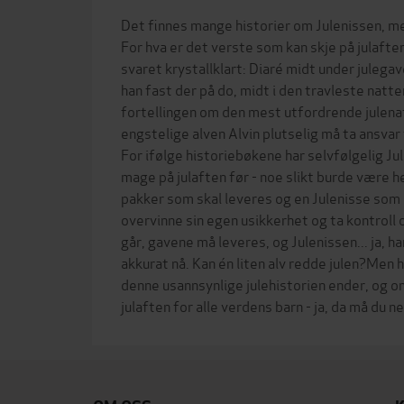
Det finnes mange historier om Julenissen, me
For hva er det verste som kan skje på julafte
svaret krystallklart: Diaré midt under julega
han fast der på do, midt i den travleste natte
fortellingen om den mest utfordrende julena
engstelige alven Alvin plutselig må ta ansvar 
For ifølge historiebøkene har selvfølgelig Jul
mage på julaften før - noe slikt burde være h
pakker som skal leveres og en Julenisse som e
overvinne sin egen usikkerhet og ta kontroll 
går, gavene må leveres, og Julenissen... ja, ha
akkurat nå. Kan én liten alv redde julen?Men h
denne usannsynlige julehistorien ender, og om