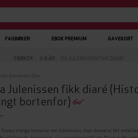
FAGBØKER
EBOK PREMIUM
GAVEKORT
EBØKER
3-6 ÅR
DA JULENISSEN FIKK DIARÉ
tte Alexandra Dey
a Julenissen fikk diaré
(Hist
angt bortenfor)
,-
 finnes mange historier om Julenissen, men denne er litt annerle
aften? Spør du Julenissen, er svaret krystallklart: Diaré midt und