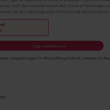
 på do, midt i den travleste natten i året.Dette er fortellingen 
nsinne, der den engstelige alven Alvin plutselig må ta ansvar for
bok
,-
Legg i handlekurven
leses i våre gratis apper for iPhone/iPad og Android, i webleser for Ma
ter