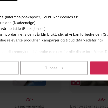
es (informasjonskapsler). Vi bruker cookies til:
ttsiden (Nødvendige)
Premium
 vår nettside (Funksjonelle)
r hvordan nettsiden vår blir brukt, slik at vi kan forbedre den (St
 deg relevante produkter, kampanjer og tilbud (Markedsføring)
 oss ditt samtykke til å bruke cookies for alle disse formålene. D
l ved å klikke på «Tilpass». Du kan når som helst trekke tilbake
Tilpass
79,-
29,-
Da jeg var usynlig
Eventyret om reven og