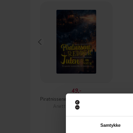
49,-
Piratnissene redder julen - på en måte
Anette Alexandra Dey
EBOK
Samtykke