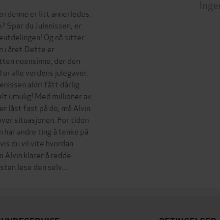
Inge
n denne er litt annerledes.
n? Spør du Julenissen, er
veutdelingen! Og nå sitter
n i året.Dette er
tten noensinne, der den
for alle verdens julegaver.
enissen aldri fått dårlig
elt umulig! Med millioner av
r låst fast på do, må Alvin
over situasjonen. For tiden
n har andre ting å tenke på
vis du vil vite hvordan
 Alvin klarer å redde