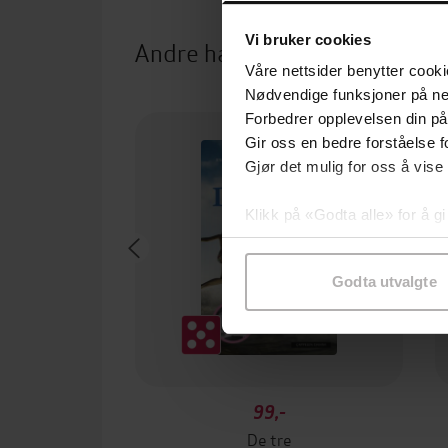
Vi bruker cookies
Andre har også kjøpt
Våre nettsider benytter cooki
Nødvendige funksjoner på ne
Forbedrer opplevelsen din på
Gir oss en bedre forståelse fo
Gjør det mulig for oss å vise
Klikk på «Godta alle» for å gi
samtykke til spesifikke formå
Godta utvalgte
99,-
De tre