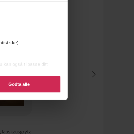
atistiske)
u kan også tilpasse ditt
 eller endre ditt samtykke.
Godta alle
 lapskausgryta