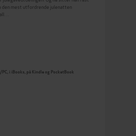
om den mest utfordrende julenatten
 all…
c/PC, i iBooks, på Kindle og PocketBook