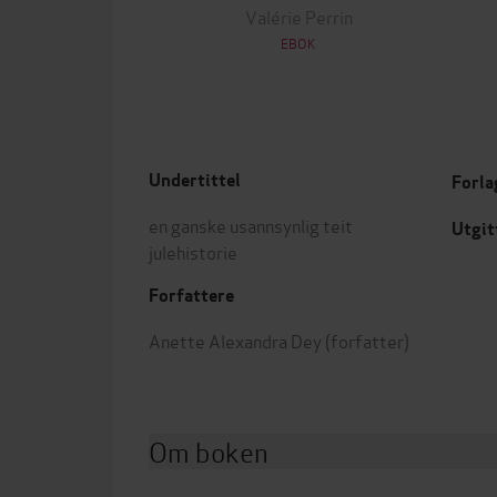
Valérie Perrin
EBOK
Undertittel
Forla
en ganske usannsynlig teit
Utgit
julehistorie
Forfattere
Anette Alexandra Dey
(forfatter)
Om boken