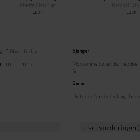
Martin Pistorius
Karen R. Sto
EBOK
EBOK
Elfíbrus forlag
Sjanger
g
Morsomme bøker
,
Barnebøker
10.01.2025
t
år
Serie
Historier fra steder langt bor
Leservurderinger
(