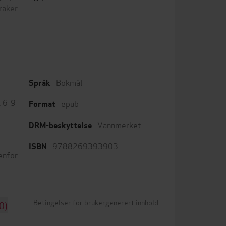
raker
Bokmål
Språk
,
6-9
epub
Format
Vannmerket
DRM-beskyttelse
9788269393903
ISBN
tenfor
Betingelser for brukergenerert innhold
0)