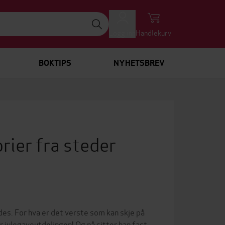
Logg inn
Handlekurv
BOKTIPS
NYHETSBREV
orier fra steder
des. For hva er det verste som kan skje på
er julegaveutdelingen! Og nå sitter han fast