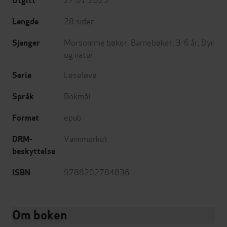
Utgitt
28
sider
Lengde
Morsomme bøker
,
Barnebøker
,
3-6 år
,
Dyr
Sjanger
og natur
Leseløve
Serie
Bokmål
Språk
epub
Format
Vannmerket
DRM-
beskyttelse
9788202784836
ISBN
Om boken