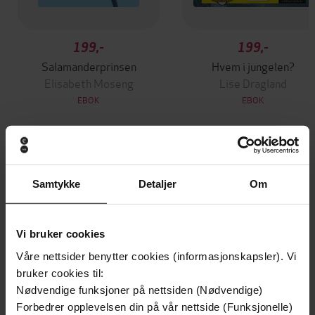
199,-
199,-
Salamanderprinsen
Hvem i jungelen?
Elisabeth Moseng
Lise Dragland
EBOK
EBOK
Andre har også kjøpt
Samtykke
Detaljer
Om
Premium
Premium
Vinner av Rivertonprisen
Første gang på tilbud
Vi bruker cookies
Våre nettsider benytter cookies (informasjonskapsler). Vi
bruker cookies til:
Nødvendige funksjoner på nettsiden (Nødvendige)
Forbedrer opplevelsen din på vår nettside (Funksjonelle)