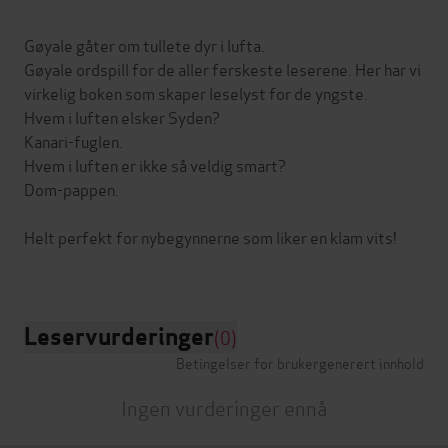
Gøyale gåter om tullete dyr i lufta.
Gøyale ordspill for de aller ferskeste leserene. Her har vi
virkelig boken som skaper leselyst for de yngste.
Hvem i luften elsker Syden?
Kanari-fuglen.
Hvem i luften er ikke så veldig smart?
Dom-pappen.
Helt perfekt for nybegynnerne som liker en klam vits!
Leservurderinger
(0)
Betingelser for brukergenerert innhold
Ingen vurderinger ennå