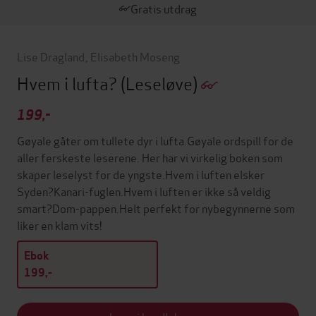
Gratis utdrag
Lise Dragland
,
Elisabeth Moseng
Hvem i lufta?
(Leseløve)
199,-
Gøyale gåter om tullete dyr i lufta.Gøyale ordspill for de
aller ferskeste leserene. Her har vi virkelig boken som
skaper leselyst for de yngste.Hvem i luften elsker
Syden?Kanari-fuglen.Hvem i luften er ikke så veldig
smart?Dom-pappen.Helt perfekt for nybegynnerne som
liker en klam vits!
Ebok
199,-