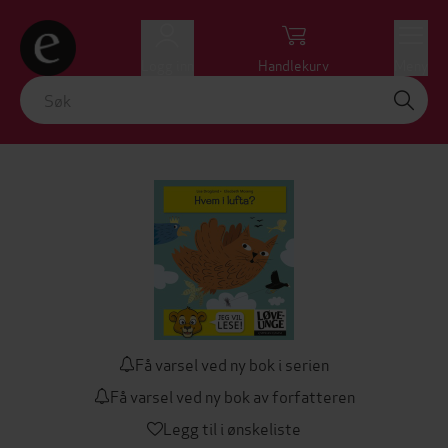
Logg inn
Handlekurv
Meny
Få varsel ved ny bok i serien
Få varsel ved ny bok av forfatteren
Legg til i ønskeliste