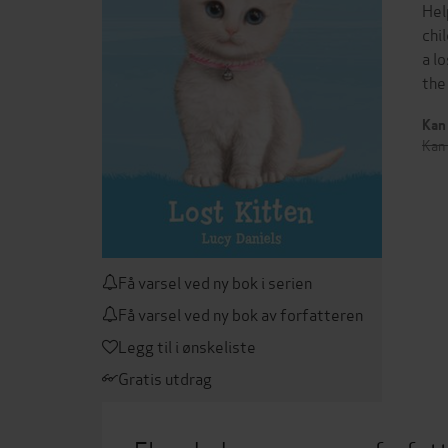
Hel
chi
a l
the
Kan 
Kan 
Få varsel ved ny bok i serien
Få varsel ved ny bok av forfatteren
Legg til i ønskeliste
Gratis utdrag