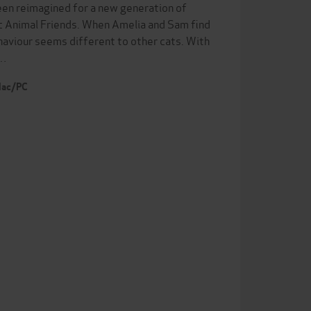
been reimagined for a new generation of
ic Animal Friends. When Amelia and Sam find
ehaviour seems different to other cats. With
e…
 Mac/PC