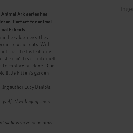
Inge
g Animal Ark series has
ldren. Perfect for animal
imal Friends.
 in the wilderness, they
rent to other cats. With
out that the lost kitten is
 she can't hear, Tinkerbell
ts to explore outdoors. Can
d little kitten's garden
elling author Lucy Daniels,
 myself. Now buying them
ealise how special animals