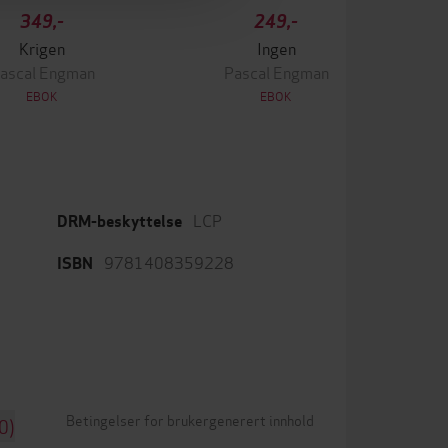
349,-
249,-
Krigen
Ingen
ascal Engman
Pascal Engman
EBOK
EBOK
LCP
DRM-beskyttelse
9781408359228
ISBN
Betingelser for brukergenerert innhold
0)