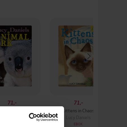
71,-
71,-
alas in a Crisis
Kittens in Chaos
Lucy Daniels
Lucy Daniels
EBOK
EBOK