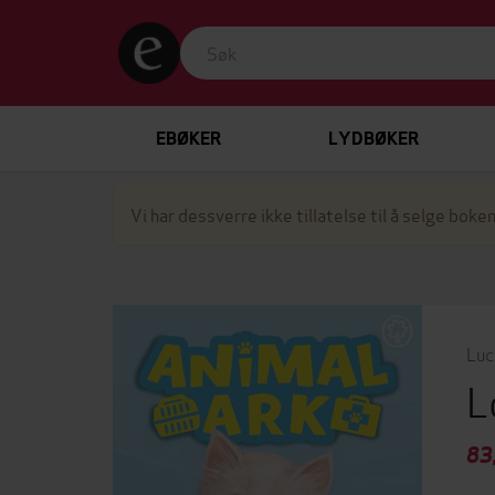
EBØKER
LYDBØKER
Vi har dessverre ikke tillatelse til å selge boken
Luc
L
83