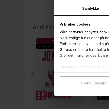
Samtykke
Andre har også kjøpt
Vi bruker cookies
Våre nettsider benytter cooki
Nødvendige funksjoner på ne
Premium
Pre
Forbedrer opplevelsen din på
Vinner av Rivertonprisen
Første gan
Gir oss en bedre forståelse fo
Gjør det mulig for oss å vise
Klikk på «Godta alle» for å gi
samtykke til spesifikke formå
Godta utvalgte