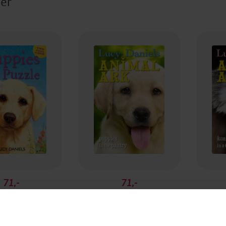
ter
71,-
71,-
s in a Puzzle
Animal Ark: Puppies in the Pantry
Ko
y Daniels
Lucy Daniels
EBOK
EBOK