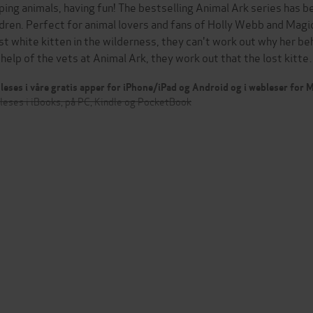
ping animals, having fun! The bestselling Animal Ark series has 
ldren. Perfect for animal lovers and fans of Holly Webb and Mag
ost white kitten in the wilderness, they can't work out why her b
 help of the vets at Animal Ark, they work out that the lost kitt
leses i våre gratis apper for iPhone/iPad og Android og i webleser for
leses i iBooks, på PC, Kindle og PocketBook