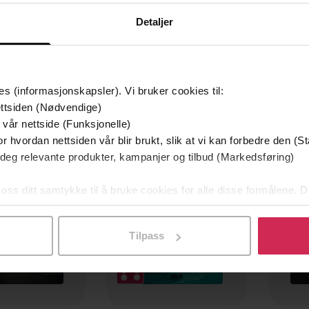
Detaljer
es (informasjonskapsler). Vi bruker cookies til:
ttsiden (Nødvendige)
mium
Premium
 vår nettside (Funksjonelle)
g på tilbud
r hvordan nettsiden vår blir brukt, slik at vi kan forbedre den (St
 deg relevante produkter, kampanjer og tilbud (Markedsføring)
 oss ditt samtykke til å bruke cookies for alle disse formålene. D
l ved å klikke på «Tilpass». Du kan når som helst trekke tilbake
Tilpass