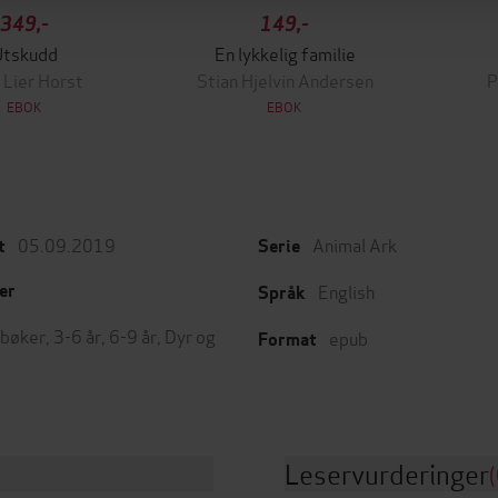
349,-
149,-
Utskudd
En lykkelig familie
 Lier Horst
Stian Hjelvin Andersen
P
EBOK
EBOK
05.09.2019
Animal Ark
t
Serie
English
er
Språk
bøker
,
3-6 år
,
6-9 år
,
Dyr og
epub
Format
Leservurderinger
(