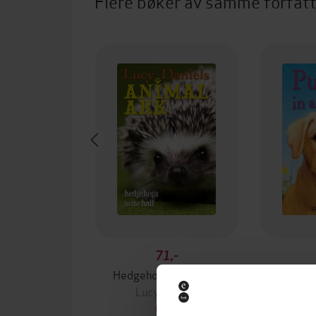
Flere bøker av samme forfat
71,-
Hedgehogs in the Hall
Puppie
Lucy Daniels
Luc
EBOK