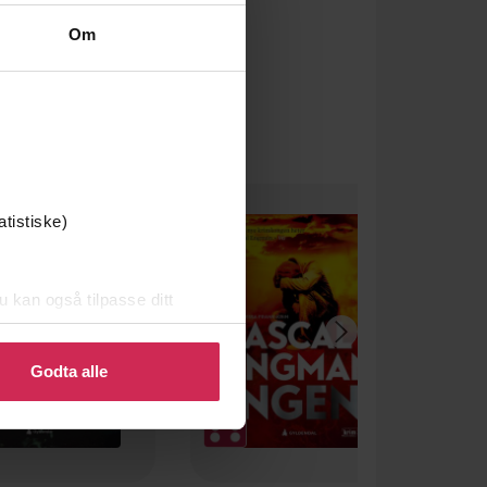
Om
atistiske)
u kan også tilpasse ditt
 eller endre ditt samtykke.
Godta alle