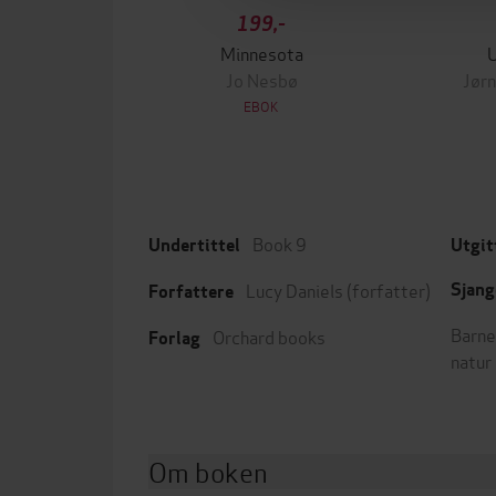
199,-
Minnesota
Jo Nesbø
Jørn
EBOK
Book 9
Undertittel
Utgit
Lucy Daniels
(forfatter)
Sjang
Forfattere
Barne
Orchard books
Forlag
natur
Om boken