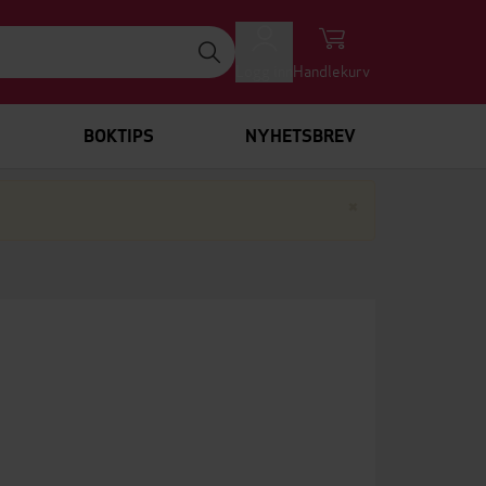
Logg inn
Handlekurv
BOKTIPS
NYHETSBREV
Lukk
×