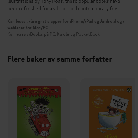
illustrations by Tony Ross, these popular books have
been refreshed for a vibrant and contemporary feel.
Kan leses i våre gratis apper for iPhone/iPad og Android og i
webleser for Mac/PC
Kan leses i iBooks, på PC, Kindle og PocketBook
Flere bøker av samme forfatter