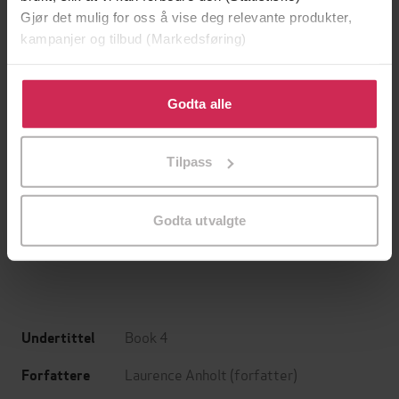
Gjør det mulig for oss å vise deg relevante produkter,
kampanjer og tilbud (Markedsføring)
Klikk på «Godta alle» for å gi oss ditt samtykke til å
bruke cookies for alle disse formålene. Du kan også
Godta alle
tilpasse ditt samtykke til spesifikke formål ved å klikke
på «Tilpass». Du kan når som helst trekke tilbake eller
Tilpass
endre ditt samtykke.
199,-
349,-
Minnesota
Utskudd
Jo Nesbø
Jørn Lier Horst
Godta utvalgte
EBOK
EBOK
Book 4
Undertittel
Laurence Anholt
(forfatter)
Forfattere