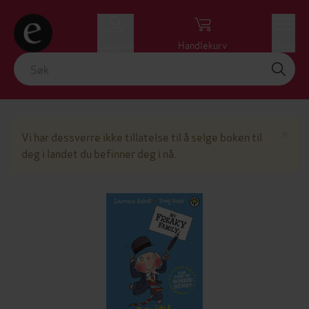
Logg inn
Handlekurv
Meny
Lu
×
Vi har dessverre ikke tillatelse til å selge boken til
deg i landet du befinner deg i nå.