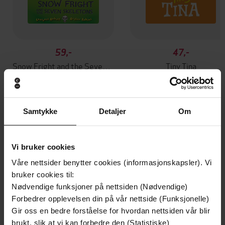
59,-
47,-
Snow Fright and the Seven Skeletons
Tiny Tina
Laurence Anholt
Laurence Anholt
EBOK
EBOK
Samtykke
Detaljer
Om
Andre har også kjøpt
Vi bruker cookies
Våre nettsider benytter cookies (informasjonskapsler). Vi
Premium
Premium
bruker cookies til:
Vinner av Rivertonprisen
Første gang på tilbud
Nødvendige funksjoner på nettsiden (Nødvendige)
Forbedrer opplevelsen din på vår nettside (Funksjonelle)
Gir oss en bedre forståelse for hvordan nettsiden vår blir
brukt, slik at vi kan forbedre den (Statistiske)