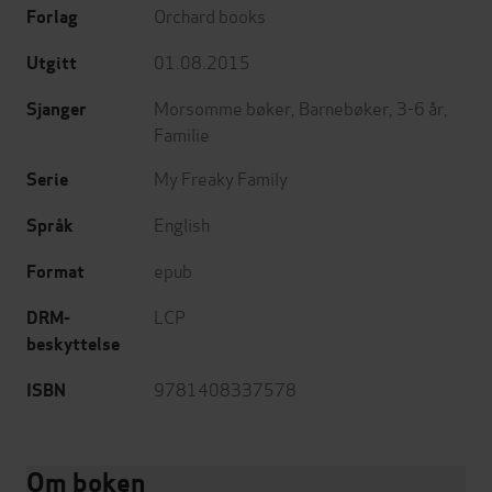
Orchard books
Forlag
01.08.2015
Utgitt
Morsomme bøker
,
Barnebøker
,
3-6 år
,
Sjanger
Familie
My Freaky Family
Serie
English
Språk
epub
Format
LCP
DRM-
beskyttelse
9781408337578
ISBN
Om boken