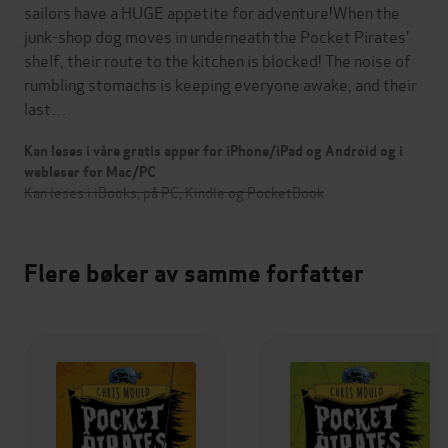
sailors have a HUGE appetite for adventure!When the
junk-shop dog moves in underneath the Pocket Pirates'
shelf, their route to the kitchen is blocked! The noise of
rumbling stomachs is keeping everyone awake, and their
last…
Kan leses i våre gratis apper for iPhone/iPad og Android og i
webleser for Mac/PC
Kan leses i iBooks, på PC, Kindle og PocketBook
Flere bøker av samme forfatter