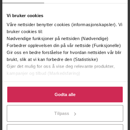
Vi bruker cookies
Våre nettsider benytter cookies (informasjonskapsler). Vi
bruker cookies til:
Nødvendige funksjoner på nettsiden (Nødvendige)
Forbedrer opplevelsen din på vår nettside (Funksjonelle)
Gir oss en bedre forståelse for hvordan nettsiden vår blir
brukt, slik at vi kan forbedre den (Statistiske)
Gjør det mulig for oss å vise deg relevante produkter,
kampanjer og tilbud (Markedsføring)
199,-
349,-
Minnesota
Utskudd
Klikk på «Godta alle» for å gi oss ditt samtykke til å
Jo Nesbø
Jørn Lier Horst
bruke cookies for alle disse formålene. Du kan også
Godta alle
tilpasse ditt samtykke til spesifikke formål ved å klikke
EBOK
EBOK
på «Tilpass». Du kan når som helst trekke tilbake eller
Tilpass
endre ditt samtykke.