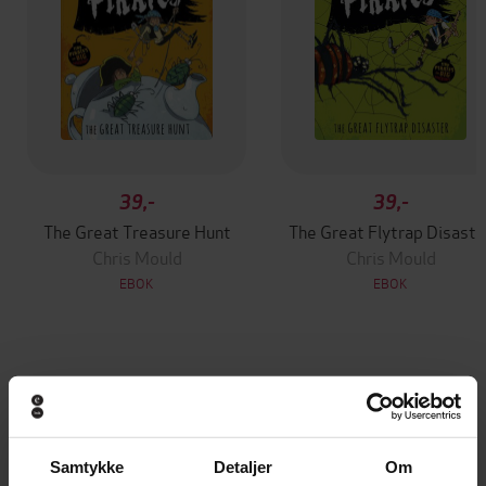
39,-
39,-
The Great Treasure Hunt
The Great Flytrap Disaste
Chris Mould
Chris Mould
EBOK
EBOK
Andre har også kjøpt
Premium
Premium
Samtykke
Detaljer
Om
Vinner av Rivertonprisen
Første gang på tilbud