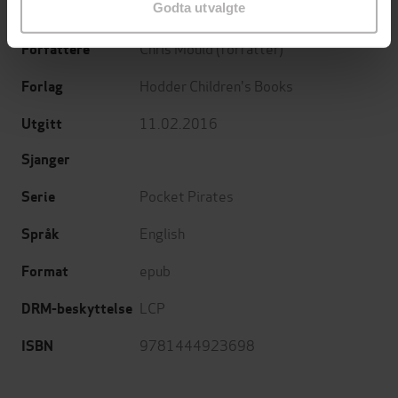
Godta utvalgte
Book 2
Undertittel
Chris Mould
(forfatter)
Forfattere
Hodder Children's Books
Forlag
11.02.2016
Utgitt
Sjanger
Pocket Pirates
Serie
English
Språk
epub
Format
LCP
DRM-beskyttelse
9781444923698
ISBN