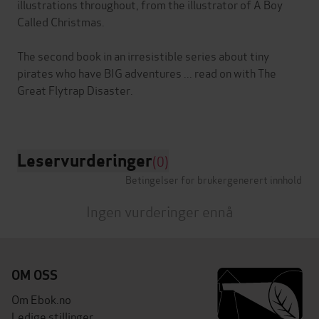
illustrations throughout, from the illustrator of A Boy
Called Christmas.
The second book in an irresistible series about tiny
pirates who have BIG adventures ... read on with The
Great Flytrap Disaster.
Leservurderinger
(0)
Betingelser for brukergenerert innhold
Ingen vurderinger ennå
OM OSS
Om Ebok.no
Ledige stillinger