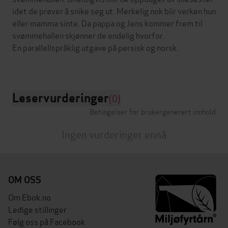
idet de prøver å snike seg ut. Merkelig nok blir verken hun
eller mamma sinte. Da pappa og Jens kommer frem til
svømmehallen skjønner de endelig hvorfor.
En parallellspråklig utgave på persisk og norsk.
Leservurderinger
(0)
Betingelser for brukergenerert innhold
Ingen vurderinger ennå
OM OSS
Om Ebok.no
Ledige stillinger
Følg oss på Facebook