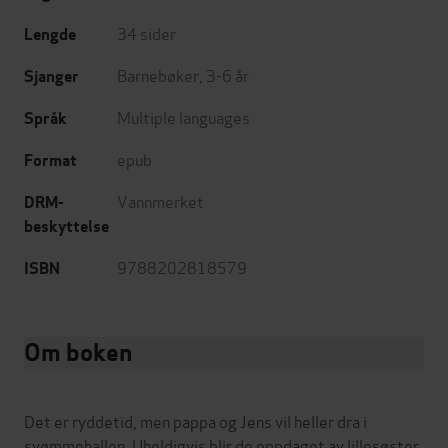
34
sider
Lengde
Barnebøker
,
3-6 år
Sjanger
Multiple languages
Språk
epub
Format
Vannmerket
DRM-
beskyttelse
9788202818579
ISBN
Om boken
Det er ryddetid, men pappa og Jens vil heller dra i
svømmehallen. Uheldigvis blir de oppdaget av lillesøster