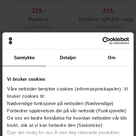
229,-
229,-
Ryddetid
Ryddetid = &#
Camilla Kuhn
Camilla Kuhn
EBOK
EBOK
Samtykke
Detaljer
Om
Andre har også kjøpt
Vi bruker cookies
Premium
Premium
Våre nettsider benytter cookies (informasjonskapsler). Vi
Vinner av Rivertonprisen
Første gang på tilbud
bruker cookies til:
Nødvendige funksjoner på nettsiden (Nødvendige)
Forbedrer opplevelsen din på vår nettside (Funksjonelle)
Gir oss en bedre forståelse for hvordan nettsiden vår blir
brukt, slik at vi kan forbedre den (Statistiske)
Gjør det mulig for oss å vise deg relevante produkter,