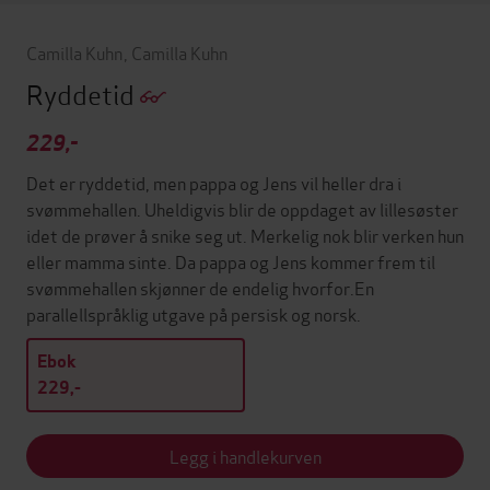
Camilla Kuhn
,
Camilla Kuhn
Ryddetid
229,-
Det er ryddetid, men pappa og Jens vil heller dra i
svømmehallen. Uheldigvis blir de oppdaget av lillesøster
idet de prøver å snike seg ut. Merkelig nok blir verken hun
eller mamma sinte. Da pappa og Jens kommer frem til
svømmehallen skjønner de endelig hvorfor.En
parallellspråklig utgave på persisk og norsk.
Ebok
229,-
Legg i handlekurven