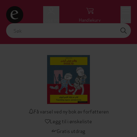
Logg inn
Handlekurv
Meny
Få varsel ved ny bok av forfatteren
Legg til i ønskeliste
Gratis utdrag