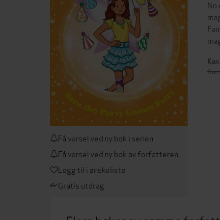
No 
mag
Fai
mag
Kan 
Kan 
Få varsel ved ny bok i serien
Få varsel ved ny bok av forfatteren
Legg til i ønskeliste
Gratis utdrag