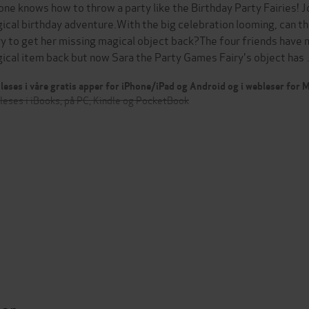
one knows how to throw a party like the Birthday Party Fairies! Jo
ical birthday adventure.With the big celebration looming, can th
ry to get her missing magical object back?The four friends have 
ical item back but now Sara the Party Games Fairy's object has
leses i våre gratis apper for iPhone/iPad og Android og i webleser for
leses i iBooks, på PC, Kindle og PocketBook