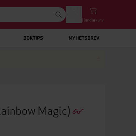
Logg inn
Handlekurv
BOKTIPS
NYHETSBREV
Lukk
×
Rainbow Magic)