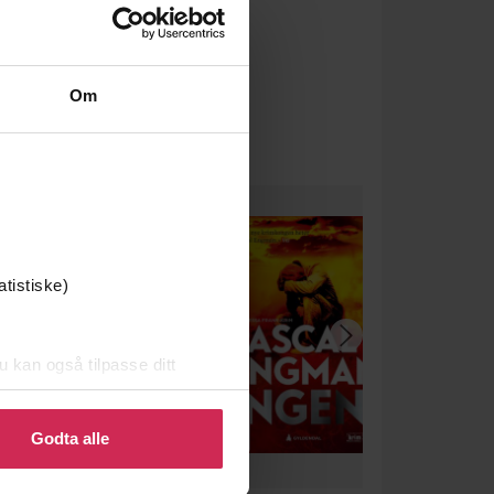
Om
atistiske)
u kan også tilpasse ditt
 eller endre ditt samtykke.
Godta alle