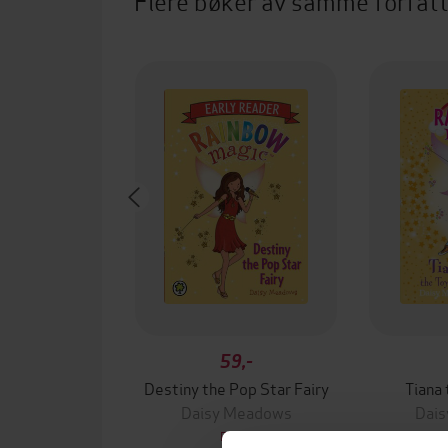
Flere bøker av samme forfat
59,-
Destiny the Pop Star Fairy
Tiana 
Daisy Meadows
Dai
EBOK