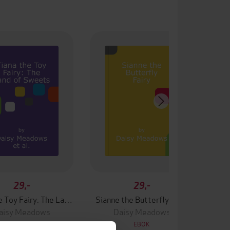
29,-
29,-
Tiana the Toy Fairy: The Land of Sweets
Sianne the Butterfly Fairy
aisy Meadows
Daisy Meadows
EBOK
EBOK