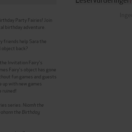
Inge
rthday Party Fairies! Join
cal birthday adventure.
ry friends help Sara the
l object back?
he Invitation Fairy's
mes Fairy's object has gone
without fun games and guests
me up with new games
e ruined!
ries series:
Niamh the
ahann the Birthday