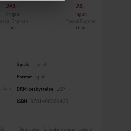
349,-
99,-
Krigen
Ingen
ascal Engman
Pascal Engman
EBOK
EBOK
English
Språk
epub
Format
nnskap
LCP
DRM-beskyttelse
9781408369463
ISBN
Betingelser for brukergenerert innhold
0)