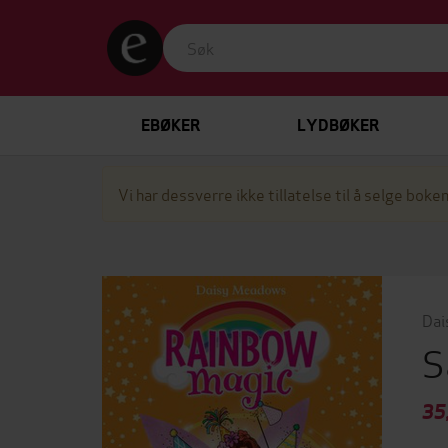
EBØKER
LYDBØKER
Vi har dessverre ikke tillatelse til å selge boken
Dai
S
35