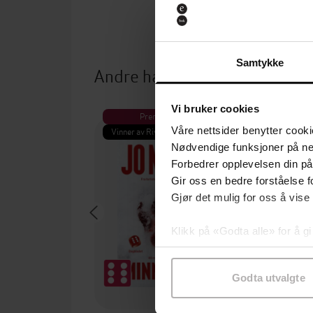
Samtykke
Andre har også kjøpt
Vi bruker cookies
Premium
Pre
Våre nettsider benytter cooki
Vinner av Rivertonprisen
Første gan
Nødvendige funksjoner på ne
Forbedrer opplevelsen din på
Gir oss en bedre forståelse fo
Gjør det mulig for oss å vise
Klikk på «Godta alle» for å gi
samtykke til spesifikke formå
Godta utvalgte