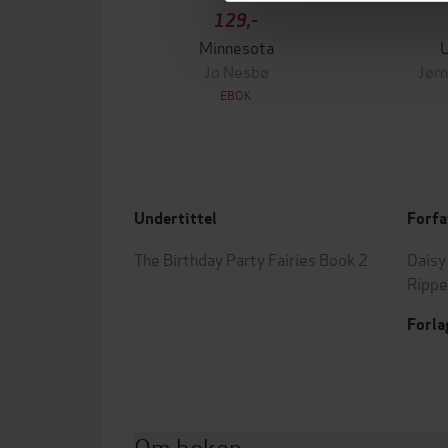
129,-
Minnesota
Jo Nesbø
Jørn
EBOK
Undertittel
Forfa
The Birthday Party Fairies Book 2
Dais
Rippe
Forla
Om boken