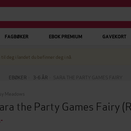
FAGBØKER
EBOK PREMIUM
GAVEKORT
 til deg i landet du befinner deg i nå.
EBØKER
3-6 ÅR
SARA THE PARTY GAMES FAIRY
sy Meadows
ara the Party Games Fairy
(
,-