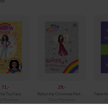
ter
71,-
29,-
the Toy Fairy
Robyn the Christmas Party Fairy
sy Meadows
Daisy Meadows
D
EBOK
EBOK