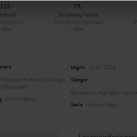
129,-
79,-
Utskudd
En lykkelig familie
 Lier Horst
Stian Hjelvin Andersen
P
EBOK
EBOK
11.05.2023
ttere
Utgitt
y Meadows
(forfatter),
Georgie
Sjanger
r
(illustratør)
Barnebøker
,
Kjærlighet og ve
Orchard Books
g
Rainbow Magic
Serie
Leservurderinger
(