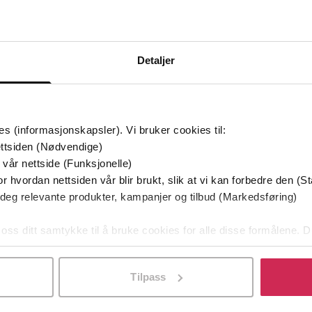
Detaljer
mium
Premium
es (informasjonskapsler). Vi bruker cookies til:
g på tilbud
ttsiden (Nødvendige)
 vår nettside (Funksjonelle)
r hvordan nettsiden vår blir brukt, slik at vi kan forbedre den (St
 deg relevante produkter, kampanjer og tilbud (Markedsføring)
 oss ditt samtykke til å bruke cookies for alle disse formålene. D
l ved å klikke på «Tilpass». Du kan når som helst trekke tilbake
Tilpass