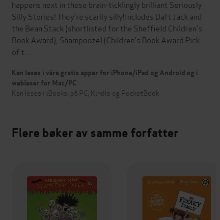
happens next in these brain-ticklingly brilliant Seriously
Silly Stories! They're scarily silly!Includes Daft Jack and
the Bean Stack (shortlisted for the Sheffield Children's
Book Award), Shampoozel (Children's Book Award Pick
of t…
Kan leses i våre gratis apper for iPhone/iPad og Android og i
webleser for Mac/PC
Kan leses i iBooks, på PC, Kindle og PocketBook
Flere bøker av samme forfatter