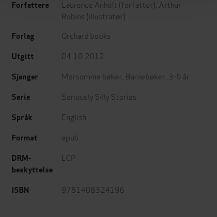
Laurence Anholt
(forfatter),
Arthur
Forfattere
Robins
(illustratør)
Orchard books
Forlag
04.10.2012
Utgitt
Morsomme bøker
,
Barnebøker
,
3-6 år
Sjanger
Seriously Silly Stories
Serie
English
Språk
epub
Format
LCP
DRM-
beskyttelse
9781408324196
ISBN