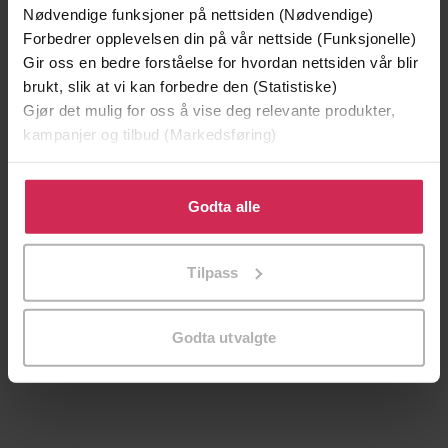
Nødvendige funksjoner på nettsiden (Nødvendige)
Forbedrer opplevelsen din på vår nettside (Funksjonelle)
Gir oss en bedre forståelse for hvordan nettsiden vår blir
brukt, slik at vi kan forbedre den (Statistiske)
Gjør det mulig for oss å vise deg relevante produkter,
kampanjer og tilbud (Markedsføring)
Klikk på «Godta alle» for å gi oss ditt samtykke til å
bruke cookies for alle disse formålene. Du kan også
Godta alle
tilpasse ditt samtykke til spesifikke formål ved å klikke
på «Tilpass». Du kan når som helst trekke tilbake eller
199,-
349,-
Tilpass
endre ditt samtykke.
Minnesota
Utskudd
Jo Nesbø
Jørn Lier Horst
Godta utvalgte
EBOK
EBOK