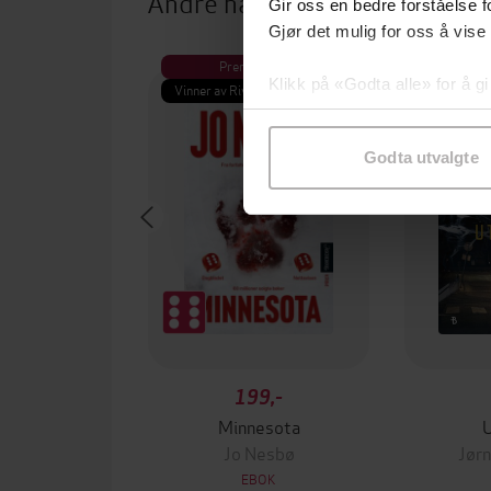
Andre har også kjøpt
Gir oss en bedre forståelse fo
Gjør det mulig for oss å vise
Premium
Pre
Klikk på «Godta alle» for å gi
Vinner av Rivertonprisen
Første gan
samtykke til spesifikke formå
Godta utvalgte
199,-
Minnesota
Jo Nesbø
Jørn
EBOK