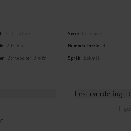
30.01.2025
Leseløve
t
Serie
29
sider
4
de
Nummer i serie
Barnebøker
,
3-6 år
Bokmål
er
Språk
Leservurderinger
(
Inge
e?