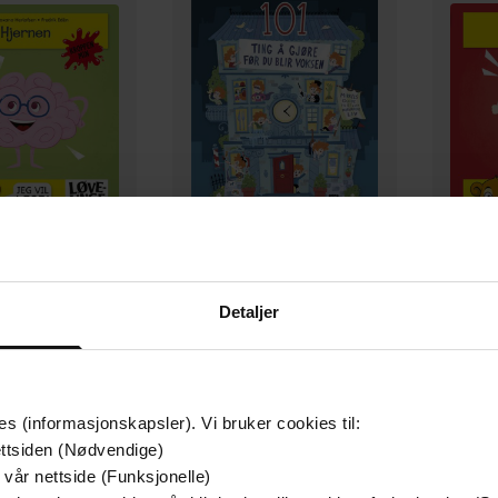
199,-
229,-
Hjernen
101 ting å gjøre før du blir voksen
Detaljer
xana Herlofsen
Mikkel Niva
Sarah
EBOK
EBOK
es (informasjonskapsler). Vi bruker cookies til:
ttsiden (Nødvendige)
 vår nettside (Funksjonelle)