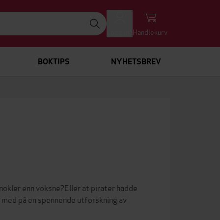
Logg inn
Handlekurv
BOKTIPS
NYHETSBREV
knokler enn voksne?Eller at pirater hadde
li med på en spennende utforskning av