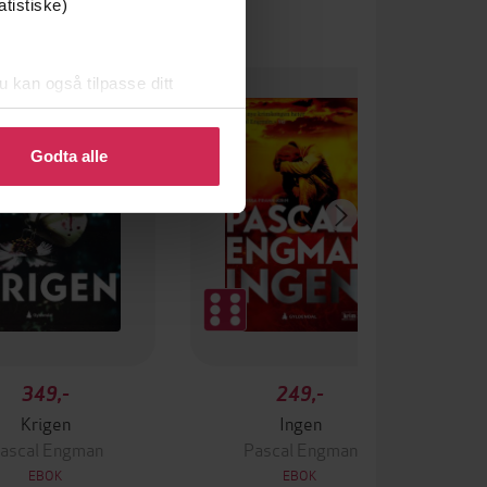
atistiske)
u kan også tilpasse ditt
 eller endre ditt samtykke.
Godta alle
349,-
249,-
Krigen
Ingen
ascal Engman
Pascal Engman
EBOK
EBOK