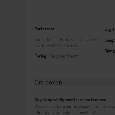
Forfattere
Utgit
Sarah Roxana Herlofsen
(forfatter),
Leng
Fredrik Edén
(forfatter)
Sjang
Cappelen Damm
Forlag
Om boken
Gøyale og veldig rare fakta om kroppen.
Visste du at barn har flere knokler enn voksn
Eller at pirater hadde skeive bein?