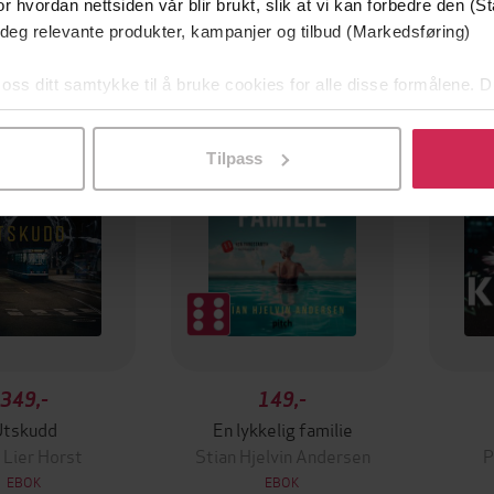
r hvordan nettsiden vår blir brukt, slik at vi kan forbedre den (St
 deg relevante produkter, kampanjer og tilbud (Markedsføring)
mium
Premium
 oss ditt samtykke til å bruke cookies for alle disse formålene. D
g på tilbud
l ved å klikke på «Tilpass». Du kan når som helst trekke tilbake
Tilpass
349,-
149,-
Utskudd
En lykkelig familie
 Lier Horst
Stian Hjelvin Andersen
P
EBOK
EBOK