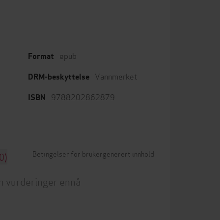
epub
Format
Vannmerket
DRM-beskyttelse
9788202862879
ISBN
Betingelser for brukergenerert innhold
0)
n vurderinger ennå