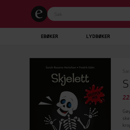
EBØKER
LYDBØKER
Sar
S
22
Gøy
ske
kro