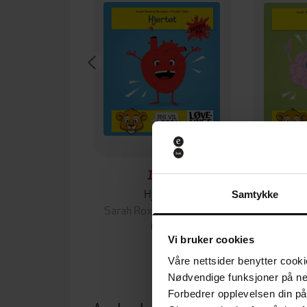
199,-
Hjertet
Samtykke
Sarah Roxana Herlofsen
Sarah Ro
EBOK
Vi bruker cookies
Våre nettsider benytter cooki
Nødvendige funksjoner på ne
Forbedrer opplevelsen din på