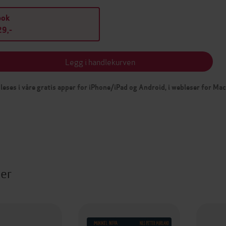
bok
9,-
Legg i handlekurven
leses i våre gratis apper for iPhone/iPad og Android, i webleser for Ma
ter