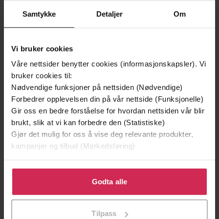
Premium
Premium
Vinner av Rivertonprisen
Første gang på tilbud
Samtykke
Detaljer
Om
Vi bruker cookies
Våre nettsider benytter cookies (informasjonskapsler). Vi
bruker cookies til:
Nødvendige funksjoner på nettsiden (Nødvendige)
Forbedrer opplevelsen din på vår nettside (Funksjonelle)
Gir oss en bedre forståelse for hvordan nettsiden vår blir
brukt, slik at vi kan forbedre den (Statistiske)
Gjør det mulig for oss å vise deg relevante produkter,
kampanjer og tilbud (Markedsføring)
129,-
129,-
Minnesota
Utskudd
Klikk på «Godta alle» for å gi oss ditt samtykke til å
Jo Nesbø
Jørn Lier Horst
bruke cookies for alle disse formålene. Du kan også
Godta alle
EBOK
EBOK
tilpasse ditt samtykke til spesifikke formål ved å klikke
på «Tilpass». Du kan når som helst trekke tilbake eller
Tilpass
endre ditt samtykke.