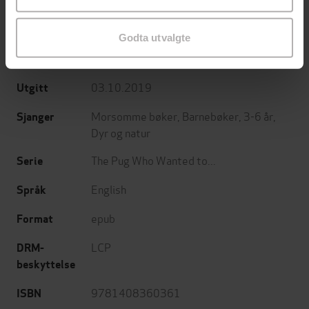
Bella Swift
(forfatter)
Forfattere
Godta utvalgte
Orchard books
Forlag
03.10.2019
Utgitt
Morsomme bøker
,
Barnebøker
,
3-6 år
,
Sjanger
Dyr og natur
The Pug Who Wanted to...
Serie
English
Språk
epub
Format
LCP
DRM-
beskyttelse
9781408360361
ISBN