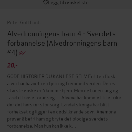
Legg til i ønskeliste
Peter Gotthardt
Alvedronningens barn 4 - Sverdets
forbannelse
(Alvedronningens barn
#4)
20,-
GODE HISTORIER DU KAN LESE SELV En liten flokk
alver har havnet i en fjern og fremmed verden. Deres
største ønske er å komme hjem. Men de har en lang og
farefull reise foran seg … Alvene har kommet til et rike
der det hersker stor sorg. Landets konge har blitt
forhekset og ligger i en dødsliknende søvn. Anemone
prøver å befri ham og bryte det blodige sverdets
forbannelse. Man hun kan ikke k…