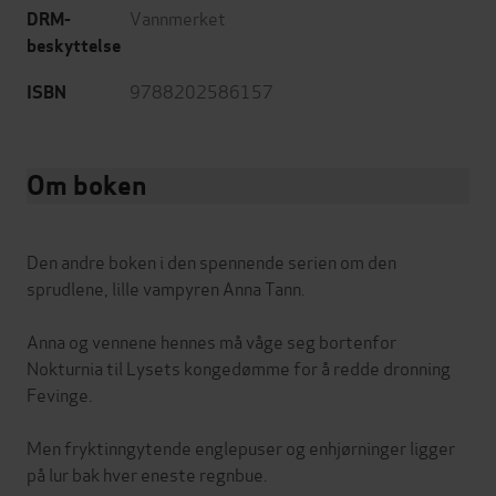
Vannmerket
DRM-
beskyttelse
9788202586157
ISBN
Om boken
Den andre boken i den spennende serien om den
sprudlene, lille vampyren Anna Tann.
Anna og vennene hennes må våge seg bortenfor
Nokturnia til Lysets kongedømme for å redde dronning
Fevinge.
Men fryktinngytende englepuser og enhjørninger ligger
på lur bak hver eneste regnbue.