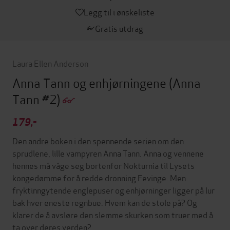
Legg til i ønskeliste
Gratis utdrag
Laura Ellen Anderson
Anna Tann og enhjørningene
(Anna
Tann #2)
179,-
Den andre boken i den spennende serien om den
sprudlene, lille vampyren Anna Tann. Anna og vennene
hennes må våge seg bortenfor Nokturnia til Lysets
kongedømme for å redde dronning Fevinge. Men
fryktinngytende englepuser og enhjørninger ligger på lur
bak hver eneste regnbue. Hvem kan de stole på? Og
klarer de å avsløre den slemme skurken som truer med å
ta over deres verden?