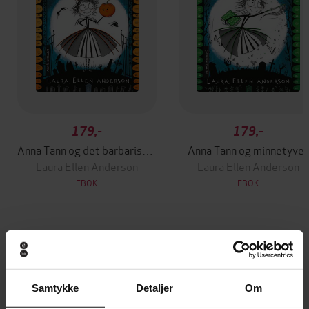
179,-
179,-
Anna Tann og det barbariske ballet
Anna Tann og minnetyve
Laura Ellen Anderson
Laura Ellen Anderson
EBOK
EBOK
Andre har også kjøpt
Samtykke
Detaljer
Om
Premium