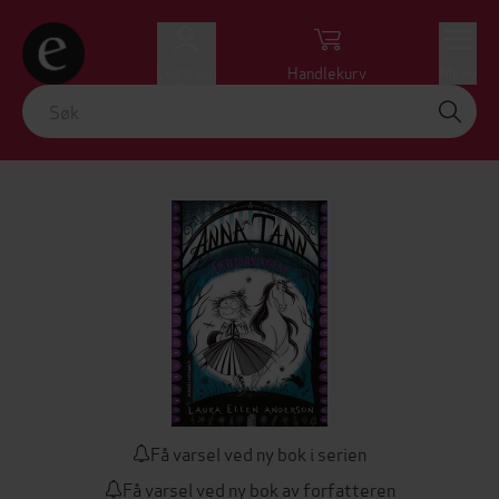
Logg inn
Handlekurv
Meny
Få varsel ved ny bok i serien
Få varsel ved ny bok av forfatteren