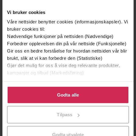
Vi bruker cookies
Våre nettsider benytter cookies (informasjonskapsler). Vi
bruker cookies til:
Nødvendige funksjoner på nettsiden (Nødvendige)
Forbedrer opplevelsen din på vår nettside (Funksjonelle)
Gir oss en bedre forståelse for hvordan nettsiden vår blir
brukt, slik at vi kan forbedre den (Statistiske)
Gjør det mulig for oss å vise deg relevante produkter,
kampanjer og tilbud (Markedsføring)
99,-
199,-
Klikk på «Godta alle» for å gi oss ditt samtykke til å
Den rikeste gutten i verden
Tante Ulrikkes vei
bruke cookies for alle disse formålene. Du kan også
Godta alle
David Walliams
Zeshan Shakar
tilpasse ditt samtykke til spesifikke formål ved å klikke
EBOK
EBOK
på «Tilpass». Du kan når som helst trekke tilbake eller
Tilpass
endre ditt samtykke.
Godta utvalgte