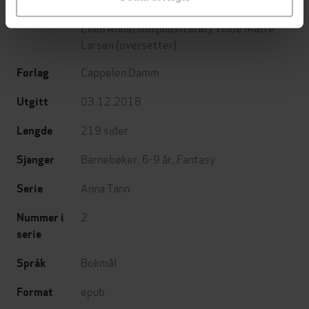
Laura Ellen Anderson
(forfatter),
Laura
Forfattere
Ellen Anderson
(illustratør),
Hilde Matre
Larsen
(oversetter)
Cappelen Damm
Forlag
03.12.2018
Utgitt
219
sider
Lengde
Barnebøker
,
6-9 år
,
Fantasy
Sjanger
Anna Tann
Serie
2
Nummer i
serie
Bokmål
Språk
epub
Format