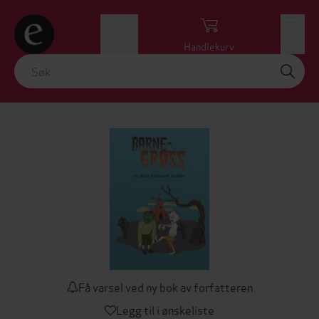
Logg inn
Handlekurv
Meny
Få varsel ved ny bok av forfatteren
Legg til i ønskeliste