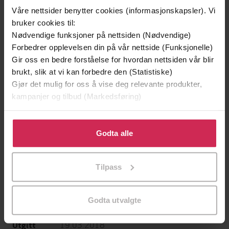
Våre nettsider benytter cookies (informasjonskapsler). Vi
bruker cookies til:
Nødvendige funksjoner på nettsiden (Nødvendige)
Forbedrer opplevelsen din på vår nettside (Funksjonelle)
Gir oss en bedre forståelse for hvordan nettsiden vår blir
149,-
229,-
brukt, slik at vi kan forbedre den (Statistiske)
En lykkelig familie
Skinndød
Gjør det mulig for oss å vise deg relevante produkter,
Stian Hjelvin Andersen
Thomas Enger
kampanjer og tilbud (Markedsføring)
EBOK
EBOK
Klikk på «Godta alle» for å gi oss ditt samtykke til å
bruke cookies for alle disse formålene. Du kan også
Godta alle
tilpasse ditt samtykke til spesifikke formål ved å klikke
Marie Østergaard Knudsen
(forfatter),
på «Tilpass». Du kan når som helst trekke tilbake eller
Forfattere
Tilpass
Allan Christian Hansen
(illustratør),
Julie
endre ditt samtykke.
Stokkendal
(oversetter)
Godta utvalgte
Bertmark
Forlag
19.03.2018
Utgitt