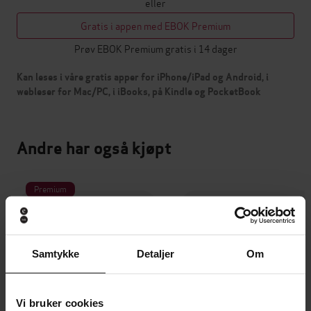
eller
Gratis i appen med EBOK Premium
Prøv EBOK Premium gratis i 14 dager
Kan leses i våre gratis apper for iPhone/iPad og Android, i
webleser for Mac/PC, i iBooks, på Kindle og PocketBook
Andre har også kjøpt
Premium
Samtykke
Detaljer
Om
Vi bruker cookies