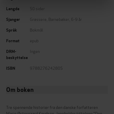
50
sider
Lengde
Grøssere
,
Barnebøker
,
6-9 år
Sjanger
Bokmål
Språk
epub
Format
Ingen
DRM-
beskyttelse
9788276242805
ISBN
Om boken
Tre spennende historier fra den danske forfatteren
Marie Østergaard Knudsen . Inneholder tittelene "Den