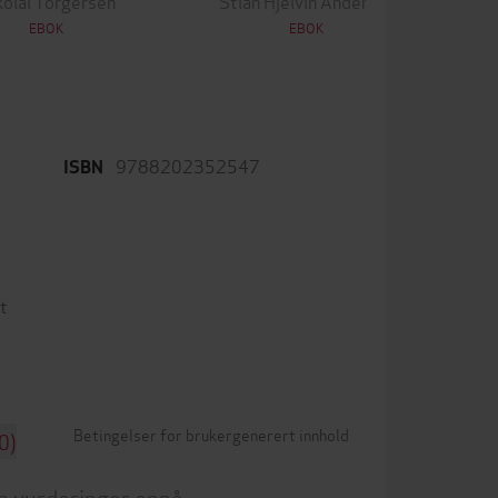
kolai Torgersen
Stian Hjelvin Andersen
EBOK
EBOK
9788202352547
ISBN
t
Betingelser for brukergenerert innhold
0)
n vurderinger ennå