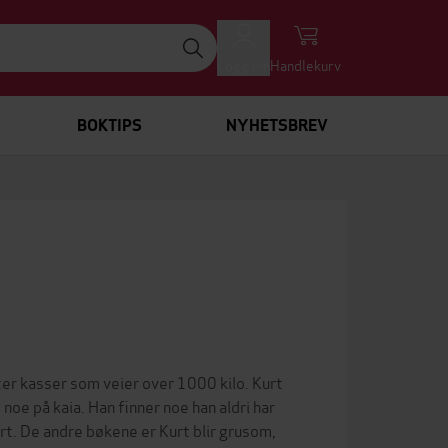
Logg inn
Handlekurv
BOKTIPS
NYHETSBREV
fter kasser som veier over 1000 kilo. Kurt
noe på kaia. Han finner noe han aldri har
rt. De andre bøkene er Kurt blir grusom,