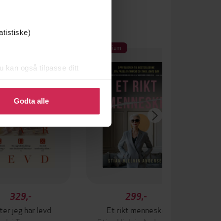
atistiske)
ium
Premium
efaler
u kan også tilpasse ditt
 eller endre ditt samtykke.
Godta alle
329,-
299,-
ter jeg har levd
Et rikt menneske