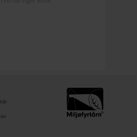
lkår
ler