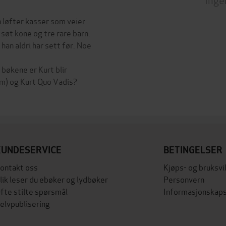
n løfter kasser som veier
 søt kone og tre rare barn.
 han aldri har sett før. Noe
bøkene er Kurt blir
som) og Kurt Quo Vadis?
KUNDESERVICE
BETINGELSER
ontakt oss
Kjøps- og bruksvi
lik leser du ebøker og lydbøker
Personvern
fte stilte spørsmål
Informasjonskaps
elvpublisering