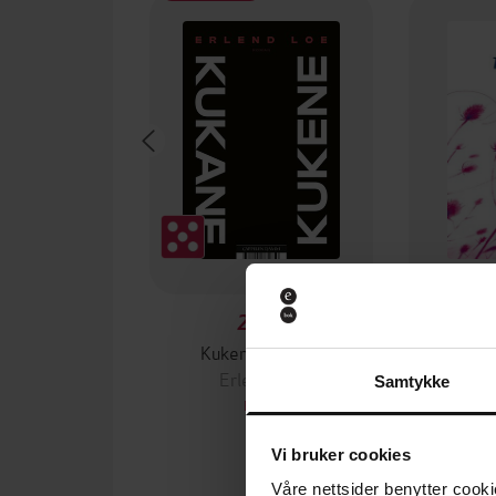
289,-
Kukene/Kukane
Erlend Loe
Er
Samtykke
EBOK
Vi bruker cookies
Våre nettsider benytter cooki