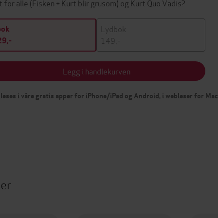
t for alle (Fisken + Kurt blir grusom) og Kurt Quo Vadis?
Lydbok
bok
149,-
9,-
Legg i handlekurven
leses i våre gratis apper for iPhone/iPad og Android, i webleser for Ma
ter