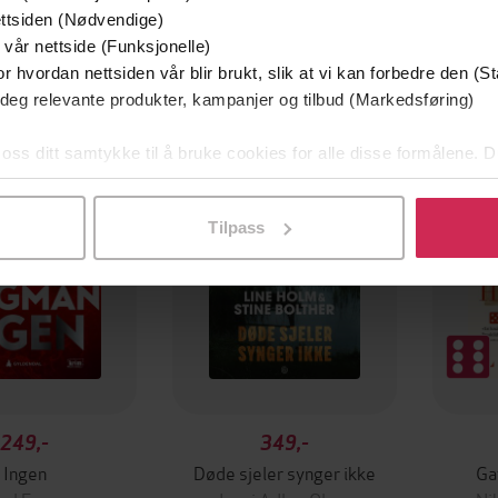
ttsiden (Nødvendige)
 vår nettside (Funksjonelle)
r hvordan nettsiden vår blir brukt, slik at vi kan forbedre den (St
 deg relevante produkter, kampanjer og tilbud (Markedsføring)
Første gang på tilbud
Prem
Vi anb
 oss ditt samtykke til å bruke cookies for alle disse formålene. D
l ved å klikke på «Tilpass». Du kan når som helst trekke tilbake
Tilpass
249,-
349,-
Ingen
Døde sjeler synger ikke
Ga