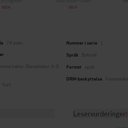
cal Engman
Jussi Adler-Olsen
Ni
EBOK
EBOK
74
sider
1
de
Nummer i serie
Bokmål
er
Språk
omme bøker
,
Barnebøker
,
6-9
epub
Format
Vannmerke
DRM-beskyttelse
Kurt
Leservurderinger
(
Inge