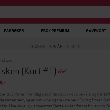
FAGBØKER
EBOK PREMIUM
GAVEKORT
EBØKER
6-9 ÅR
FISKEN
end Loe
isken
(Kurt #1)
9,-
t er truckfører.Hver dag kjører han truck nede på kaia, og han lø
 dessuten bart, og en søt kone og tre rare barn.En dag finner Kurt 
t før. Noe virkelig kjempestort.Dette er den første boken om Ku