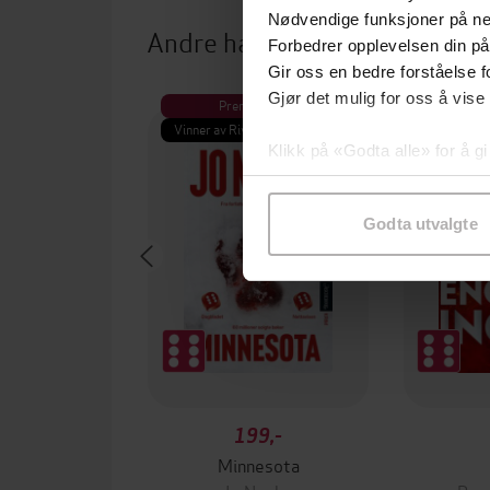
Nødvendige funksjoner på ne
Andre har også kjøpt
Forbedrer opplevelsen din på
Gir oss en bedre forståelse fo
Gjør det mulig for oss å vise
Premium
Vinner av Rivertonprisen
Klikk på «Godta alle» for å gi
samtykke til spesifikke formå
Godta utvalgte
199,-
Minnesota