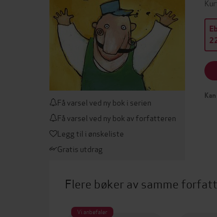
Kur
E
22
Kan 
Få varsel ved ny bok i serien
Få varsel ved ny bok av forfatteren
Legg til i ønskeliste
Gratis utdrag
Flere bøker av samme forfat
Vi anbefaler