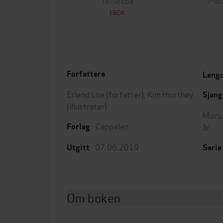
Jo Nesbø
Pas
EBOK
Forfattere
Leng
Erlend Loe
(forfatter),
Kim Hiorthøy
Sjang
(illustratør)
Mors
Cappelen
år
Forlag
07.06.2019
Utgitt
Serie
Om boken