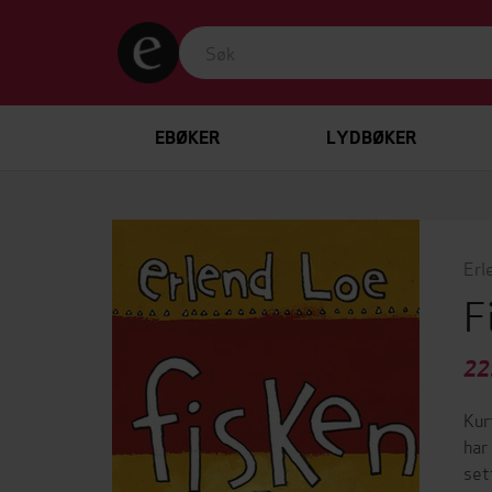
EBØKER
LYDBØKER
Erl
F
22
Kur
har
set