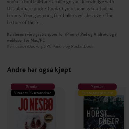
you're a football-fan? Challenge your knowledge with
this ultimate pocketbook of your Lioness footballing
heroes. Young aspiring footballers will discover:*The
history of the b…
Kan leses i våre gratis apper for iPhone/iPad og Android og i
webleser for Mac/PC
Kan leses i iBooks, på PC, Kindle og PocketBook
Andre har også kjøpt
Premium
Premium
Vinner av Rivertonprisen
Første gang på tilbud