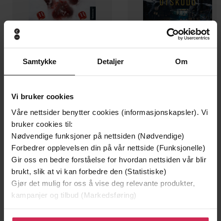
Samtykke
Detaljer
Om
129,-
129,-
Minnesota
Utskudd
Vi bruker cookies
Jo Nesbø
Jørn Lier Horst
Våre nettsider benytter cookies (informasjonskapsler). Vi
EBOK
EBOK
bruker cookies til:
Nødvendige funksjoner på nettsiden (Nødvendige)
Forbedrer opplevelsen din på vår nettside (Funksjonelle)
Gir oss en bedre forståelse for hvordan nettsiden vår blir
Eve Ainsworth
(forfatter)
Forfattere
brukt, slik at vi kan forbedre den (Statistiske)
Gjør det mulig for oss å vise deg relevante produkter,
Wren & Rook
Forlag
kampanjer og tilbud (Markedsføring)
10.11.2022
Utgitt
Klikk på «Godta alle» for å gi oss ditt samtykke til å