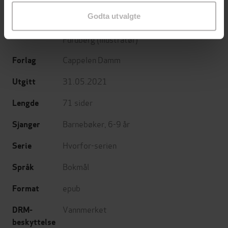
og 52 andre ting du lurer på om politikk
Undertittel
Godta utvalgte
Susanne Kaluza
(forfatter),
Leonard
Forfattere
Furuberg
(illustratør)
Cappelen Damm
Forlag
31.05.2021
Utgitt
71
sider
Lengde
Barnebøker
,
6-9 år
Sjanger
Hvorfor-serien
Serie
Bokmål
Språk
epub
Format
Vannmerket
DRM-
beskyttelse