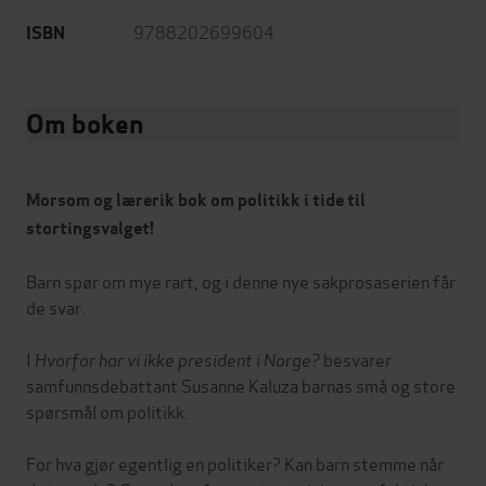
9788202699604
ISBN
Om boken
Morsom og lærerik bok om politikk i tide til
stortingsvalget!
Barn spør om mye rart, og i denne nye sakprosaserien får
de svar.
I
Hvorfor har vi ikke president i Norge?
besvarer
samfunnsdebattant Susanne Kaluza barnas små og store
spørsmål om politikk.
For hva gjør egentlig en politiker? Kan barn stemme når