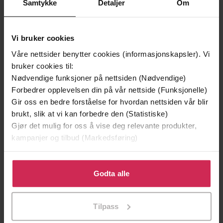
Samtykke
Detaljer
Om
Vi bruker cookies
Våre nettsider benytter cookies (informasjonskapsler). Vi
bruker cookies til:
Nødvendige funksjoner på nettsiden (Nødvendige)
Forbedrer opplevelsen din på vår nettside (Funksjonelle)
Gir oss en bedre forståelse for hvordan nettsiden vår blir
brukt, slik at vi kan forbedre den (Statistiske)
Gjør det mulig for oss å vise deg relevante produkter,
199,-
349,-
kampanjer og tilbud (Markedsføring)
Minnesota
Utskudd
Jo Nesbø
Jørn Lier Horst
Klikk på «Godta alle» for å gi oss ditt samtykke til å
bruke cookies for alle disse formålene. Du kan også
Godta alle
EBOK
EBOK
tilpasse ditt samtykke til spesifikke formål ved å klikke
på «Tilpass». Du kan når som helst trekke tilbake eller
Tilpass
endre ditt samtykke.