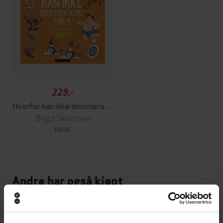
229,-
Hvorfor kan ikke dommeren score mål?
Birgit Skarstein
EBOK
Andre har også kjøpt
Premium
Premium
Vinner av Rivertonprisen
Første gang på tilbud