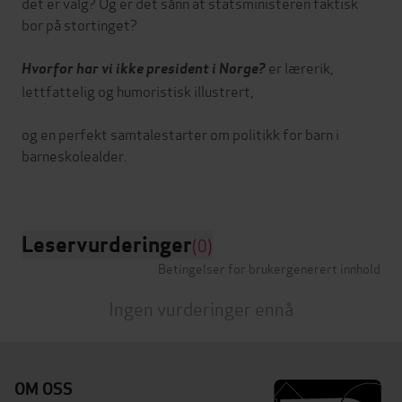
det er valg? Og er det sånn at statsministeren faktisk
bor på stortinget?
er lærerik,
Hvorfor har vi ikke president i Norge?
lettfattelig og humoristisk illustrert,
og en perfekt samtalestarter om politikk for barn i
barneskolealder.
Leservurderinger
(0)
Betingelser for brukergenerert innhold
Ingen vurderinger ennå
OM OSS