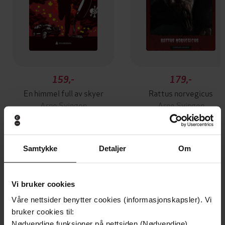
159,-
179,-
En himmel full av skyer
Rattus norvegicus
Arne Svingen
Arne Svingen
EBOK
EBOK
Samtykke
Detaljer
Om
Andre har også kjøpt
Vi bruker cookies
Premium
Premium
Våre nettsider benytter cookies (informasjonskapsler). Vi
Vinner av Rivertonprisen
Første gang på tilbud
bruker cookies til:
Nødvendige funksjoner på nettsiden (Nødvendige)