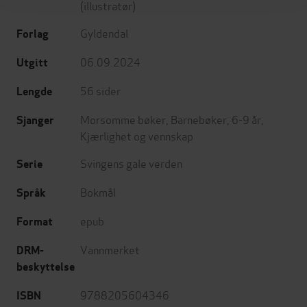
(illustratør)
Gyldendal
Forlag
06.09.2024
Utgitt
56
sider
Lengde
Morsomme bøker
,
Barnebøker
,
6-9 år
,
Sjanger
Kjærlighet og vennskap
Svingens gale verden
Serie
Bokmål
Språk
epub
Format
Vannmerket
DRM-
beskyttelse
9788205604346
ISBN