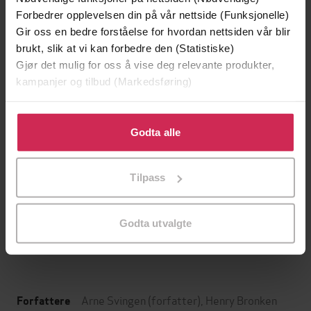
Forbedrer opplevelsen din på vår nettside (Funksjonelle)
Gir oss en bedre forståelse for hvordan nettsiden vår blir
brukt, slik at vi kan forbedre den (Statistiske)
Gjør det mulig for oss å vise deg relevante produkter,
kampanjer og tilbud (Markedsføring)
Klikk på «Godta alle» for å gi oss ditt samtykke til å
bruke cookies for alle disse formålene. Du kan også
Godta alle
tilpasse ditt samtykke til spesifikke formål ved å klikke
på «Tilpass». Du kan når som helst trekke tilbake eller
199,-
349,-
Tilpass
endre ditt samtykke.
Minnesota
Utskudd
Jo Nesbø
Jørn Lier Horst
Godta utvalgte
EBOK
EBOK
Arne Svingen
(forfatter),
Henry Bronken
Forfattere