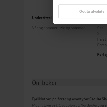
samtykke til spesifikke formå
Godta utvalgte
Undertittel
Forfa
Vår og sommer : vår og sommer
Cecil
Sand
Farst
Farst
Forla
Om boken
Fjellklatrer, polfarer og eventyrer
Cecilie S
Mount Everest, Sydpolen og Nordpolen, og s