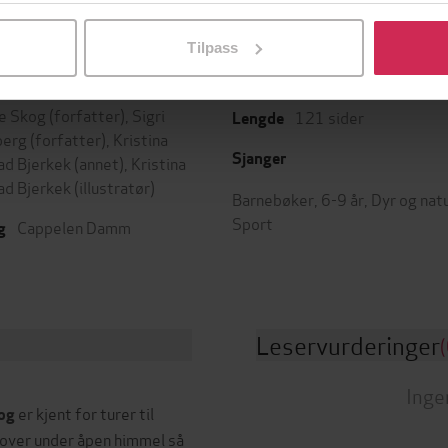
l ved å klikke på «Tilpass». Du kan når som helst trekke tilbake
Tilpass
27.03.2025
ttere
Utgitt
ie Skog
(forfatter),
Sigri
121
sider
Lengde
berg
(forfatter),
Kristina
Sjanger
ad Bjerkek
(annet),
Kristina
ad Bjerkek
(illustratør)
Barnebøker
,
6-9 år
,
Dyr og nat
Sport
Cappelen Damm
g
Leservurderinger
(
Inge
er kjent for turer til
kog
over under åpen himmel så