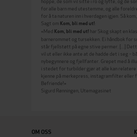
hoppe, de som vil sitte i ro og lytte, og de so
for alle barn med utestemme, og alle foreldr
for å ta naturen inn i hverdagen igjen. Så kom, 
Sagt om
:
Kom, bli med ut!
«Med
har Skog skapt en klas
Kom, bli med ut!
barnerommet og tursekken. Ei håndbok for s
står fjellstøtt på egne stive permer. [...] De
vil ut eller ikke ante at de hadde det i seg – 
nybegynnere og fjellfanter. Grepet med å il
i stedet for turbilder gjør at alle kan relatere
kjenne på merkepress, instagramfilter eller 
Befriende!»
Sigurd Rønningen, Utemagasinet
OM OSS