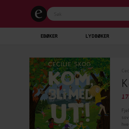
EBØKER
LYDBØKER
Cec
K
17
Fje
sov
hve