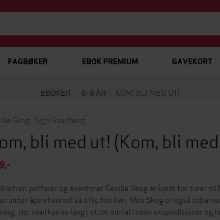
FAGBØKER
EBOK PREMIUM
GAVEKORT
EBØKER
6-9 ÅR
KOM, BLI MED UT!
ilie Skog
,
Sigri Sandberg
om, bli med ut!
(Kom, bli med
9,-
llklatrer, polfarer og eventyrer Cecilie Skog er kjent for turer 
er under åpen himmel så ofte hun kan. Men Skog er også tobarns
rdag, der man kan se langt etter omfattende ekspedisjoner og hø