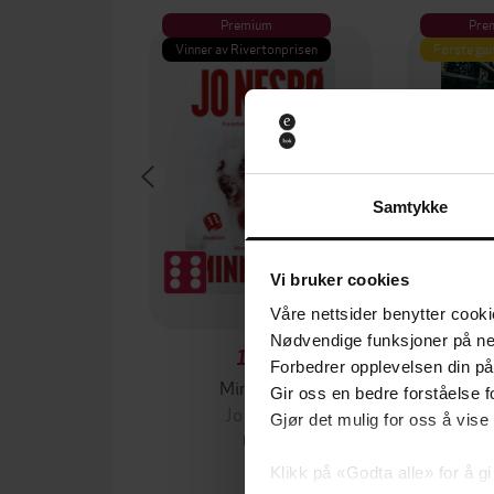
Premium
Pre
Vinner av Rivertonprisen
Første gan
Samtykke
Vi bruker cookies
Våre nettsider benytter cooki
Nødvendige funksjoner på ne
199,-
Forbedrer opplevelsen din på
Minnesota
Gir oss en bedre forståelse fo
Jo Nesbø
Jørn
Gjør det mulig for oss å vise
EBOK
Klikk på «Godta alle» for å gi