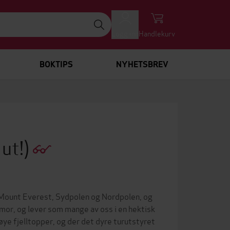
Logg inn
Handlekurv
BOKTIPS
NYHETSBREV
 ut!)
til Mount Everest, Sydpolen og Nordpolen, og
mor, og lever som mange av oss i en hektisk
ye fjelltopper, og der det dyre turutstyret