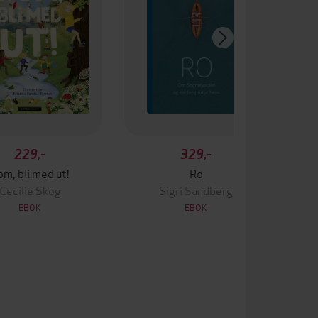
229,-
329,-
m, bli med ut!
Ro
Cecilie Skog
Sigri Sandberg
EBOK
EBOK