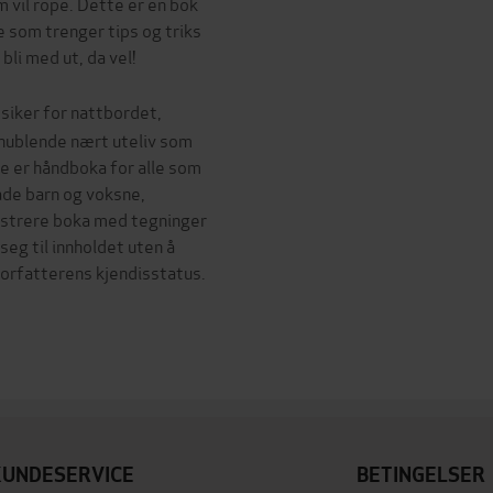
m vil rope. Dette er en bok
e som trenger tips og triks
bli med ut, da vel!
siker for nattbordet,
nublende nært uteliv som
tte er håndboka for alle som
både barn og voksne,
lustrere boka med tegninger
 seg til innholdet uten å
forfatterens kjendisstatus.
KUNDESERVICE
BETINGELSER