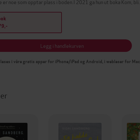
e er noe som opptar plass i boden.I 2021 ga hun ut boka Kom, bl
bok
9,-
Legg i handlekurven
leses i våre gratis apper for iPhone/iPad og Android, i webleser for Ma
ter