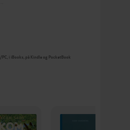
i…
c/PC, i iBooks, på Kindle og PocketBook
Pr