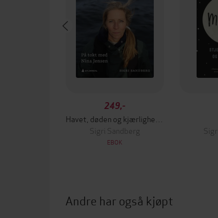
249,-
Havet, døden og kjærlighetene
Sigri Sandberg
Sigr
EBOK
Andre har også kjøpt