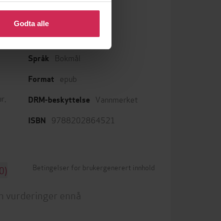
 eller endre ditt samtykke.
Godta alle
Kom, bli med ut!
Serie
Bokmål
Språk
epub
Format
ur
,
Vannmerket
DRM-beskyttelse
9788202864521
ISBN
Betingelser for brukergenerert innhold
0)
n vurderinger ennå