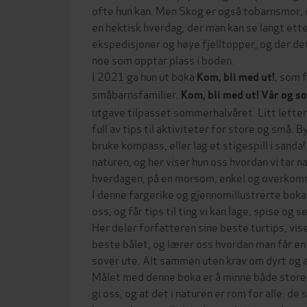
ofte hun kan. Men Skog er også tobarnsmor, 
en hektisk hverdag, der man kan se langt et
ekspedisjoner og høye fjelltopper, og der de
noe som opptar plass i boden.
I 2021 ga hun ut boka
, som 
Kom, bli med ut!
småbarnsfamilier.
Kom, bli med ut! Vår og 
utgave tilpasset sommerhalvåret. Litt letter
full av tips til aktiviteter for store og små. B
bruke kompass, eller lag et stigespill i sanda
naturen, og her viser hun oss hvordan vi tar na
hverdagen, på en morsom, enkel og overkom
I denne fargerike og gjennomillustrerte boka
oss, og får tips til ting vi kan lage, spise og
Her deler forfatteren sine beste turtips, vis
beste bålet, og lærer oss hvordan man får e
sover ute. Alt sammen uten krav om dyrt og a
Målet med denne boka er å minne både store
gi oss, og at det i naturen er rom for alle: de 