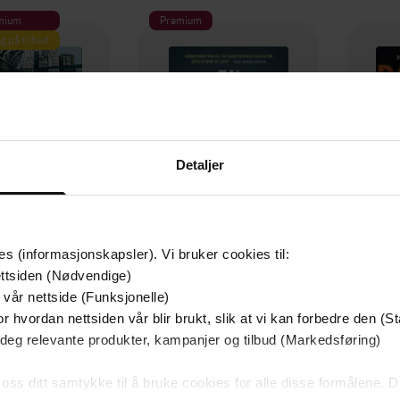
mium
Premium
g på tilbud
Detaljer
es (informasjonskapsler). Vi bruker cookies til:
ttsiden (Nødvendige)
349,-
149,-
 vår nettside (Funksjonelle)
Utskudd
En lykkelig familie
r hvordan nettsiden vår blir brukt, slik at vi kan forbedre den (St
 Lier Horst
Stian Hjelvin Andersen
P
 deg relevante produkter, kampanjer og tilbud (Markedsføring)
EBOK
EBOK
 oss ditt samtykke til å bruke cookies for alle disse formålene. D