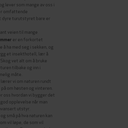
og lever som mange av oss i
ter omfattende
t dyre turutstyret bare er
fant veien til mange
er en forkortet
sommer
e å ha med seg i sekken, og
ygg et insekthotell, lær å
! Skog vet alt om å bruke
turen tilbake og inn i
melig måte.
 lærer vi om naturen rundt
 se på om høsten og vinteren.
er oss hvordan vi bygger det
n god opplevelse når man
vansert utstyr.
 og små på hva naturen kan
som vil løpe, de som vil