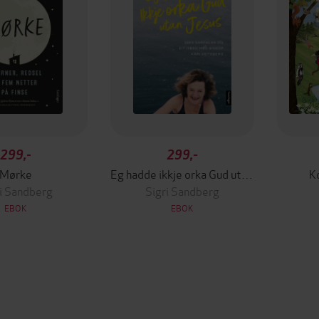
299,-
299,-
Mørke
Eg hadde ikkje orka Gud utan Jesus
Ko
i Sandberg
Sigri Sandberg
EBOK
EBOK