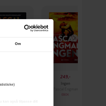
Om
349,-
249,-
Krigen
Ingen
atistiske)
ascal Engman
Pascal Engman
EBOK
EBOK
u kan også tilpasse ditt