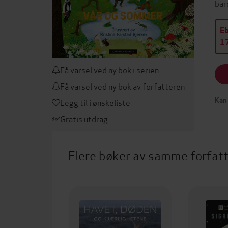
bar
E
17
Få varsel ved ny bok i serien
Få varsel ved ny bok av forfatteren
Kan 
Legg til i ønskeliste
Gratis utdrag
Flere bøker av samme forfat