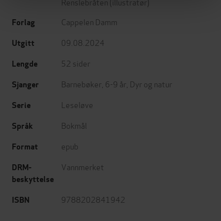
Renslebråten
(illustratør)
Cappelen Damm
Forlag
09.08.2024
Utgitt
52
sider
Lengde
Barnebøker
,
6-9 år
,
Dyr og natur
Sjanger
Leseløve
Serie
Bokmål
Språk
epub
Format
Vannmerket
DRM-
beskyttelse
9788202841942
ISBN