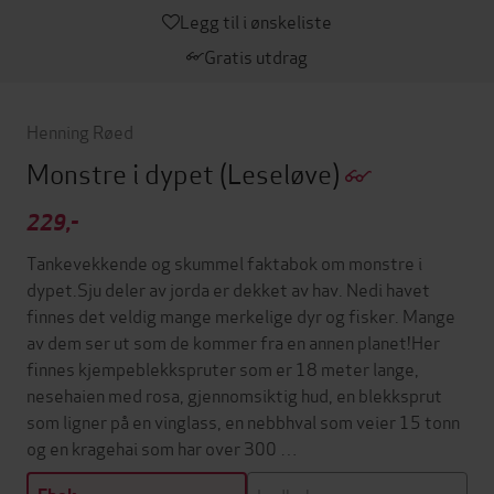
Legg til i ønskeliste
Gratis utdrag
Henning Røed
Monstre i dypet
(Leseløve)
229,-
Tankevekkende og skummel faktabok om monstre i
dypet.Sju deler av jorda er dekket av hav. Nedi havet
finnes det veldig mange merkelige dyr og fisker. Mange
av dem ser ut som de kommer fra en annen planet!Her
finnes kjempeblekkspruter som er 18 meter lange,
nesehaien med rosa, gjennomsiktig hud, en blekksprut
som ligner på en vinglass, en nebbhval som veier 15 tonn
og en kragehai som har over 300 …