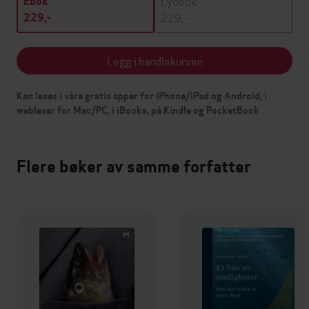
Lydbok
Ebok
229,-
229,-
Legg i handlekurven
Kan leses i våre gratis apper for iPhone/iPad og Android, i
webleser for Mac/PC, i iBooks, på Kindle og PocketBook
Flere bøker av samme forfatter