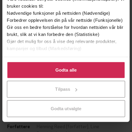
bruker cookies til:
Nødvendige funksjoner på nettsiden (Nødvendige)
Forbedrer opplevelsen din på vår nettside (Funksjonelle)
Gir oss en bedre forståelse for hvordan nettsiden vår blir
brukt, slik at vi kan forbedre den (Statistiske)
Gjør det mulig for oss å vise deg relevante produkter,
kampanjer og tilbud (Markedsføring)
Klikk på «Godta alle» for å gi oss ditt samtykke til å
bruke cookies for alle disse formålene. Du kan også
Godta alle
199,-
349,-
tilpasse ditt samtykke til spesifikke formål ved å klikke
Minnesota
Utskudd
på «Tilpass». Du kan når som helst trekke tilbake eller
Jo Nesbø
Jørn Lier Horst
Tilpass
endre ditt samtykke.
EBOK
EBOK
Godta utvalgte
Henning Røed
(forfatter),
Line
Forfattere