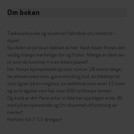
Om boken
Tankevekkende og skummel faktabok om monstre i
dypet.
Sju deler av jorda er dekket av hav. Nedi havet finnes det
veldig mange merkelige dyr og fisker. Mange av dem ser
ut som de kommer fra en annen planet!
Her finnes kjempeblekkspruter som er 18 meter lange,
nesehaien med rosa, gjennomsiktig hud, en blekksprut
som ligner på en vinglass, en nebbhval som veier 15 tonn
og en kragehai som har over 300 sylskarpe tenner.
Og enda er det flere arter vi ikke har oppdaget enda. Bli
med på en spennende og litt skummel utforskning av
mørket.
Perfekt for 7-11-åringen!