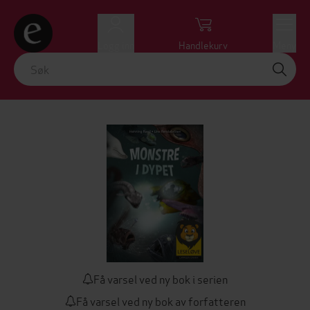
Logg inn
Handlekurv
Meny
Få varsel ved ny bok i serien
Få varsel ved ny bok av forfatteren