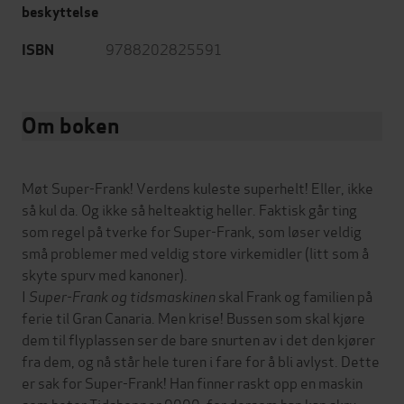
beskyttelse
9788202825591
ISBN
Om boken
Møt Super-Frank! Verdens kuleste superhelt! Eller, ikke
så kul da. Og ikke så helteaktig heller. Faktisk går ting
som regel på tverke for Super-Frank, som løser veldig
små problemer med veldig store virkemidler (litt som å
skyte spurv med kanoner).
I
Super-Frank og tidsmaskinen
skal Frank og familien på
ferie til Gran Canaria. Men krise! Bussen som skal kjøre
dem til flyplassen ser de bare snurten av i det den kjører
fra dem, og nå står hele turen i fare for å bli avlyst. Dette
er sak for Super-Frank! Han finner raskt opp en maskin
som heter Tidshopper 9000, for dersom han kan skru