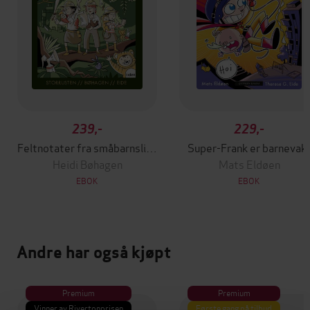
239,-
229,-
Feltnotater fra småbarnslivet
Super-Frank er barnevak
Heidi Bøhagen
Mats Eldøen
EBOK
EBOK
Andre har også kjøpt
Premium
Premium
Vinner av Rivertonprisen
Første gang på tilbud