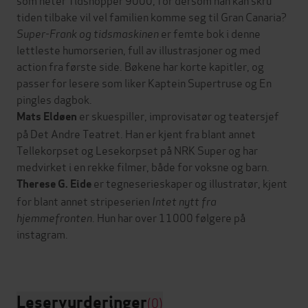
tiden tilbake vil vel familien komme seg til Gran Canaria?
Super-Frank og tidsmaskinen
er femte bok i denne
lettleste humorserien, full av illustrasjoner og med
action fra første side. Bøkene har korte kapitler, og
passer for lesere som liker Kaptein Supertruse og En
pingles dagbok.
er skuespiller, improvisatør og teatersjef
Mats Eldøen
på Det Andre Teatret. Han er kjent fra blant annet
Tellekorpset og Lesekorpset på NRK Super og har
medvirket i en rekke filmer, både for voksne og barn.
er tegneserieskaper og illustratør, kjent
Therese G. Eide
for blant annet stripeserien
Intet nytt fra
hjemmefronten
. Hun har over 11000 følgere på
instagram.
Leservurderinger
(0)