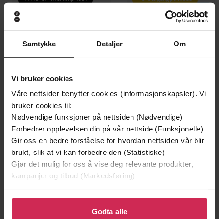
Samtykke
Detaljer
Om
Vi bruker cookies
Våre nettsider benytter cookies (informasjonskapsler). Vi
bruker cookies til:
Nødvendige funksjoner på nettsiden (Nødvendige)
Forbedrer opplevelsen din på vår nettside (Funksjonelle)
199,-
349,-
Gir oss en bedre forståelse for hvordan nettsiden vår blir
Minnesota
Utskudd
brukt, slik at vi kan forbedre den (Statistiske)
Jo Nesbø
Jørn Lier Horst
Gjør det mulig for oss å vise deg relevante produkter,
EBOK
EBOK
kampanjer og tilbud (Markedsføring)
Klikk på «Godta alle» for å gi oss ditt samtykke til å
bruke cookies for alle disse formålene. Du kan også
Godta alle