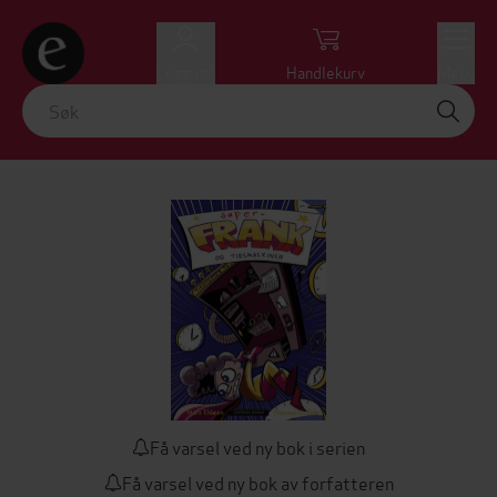
Logg inn
Handlekurv
Meny
Få varsel ved ny bok i serien
Få varsel ved ny bok av forfatteren