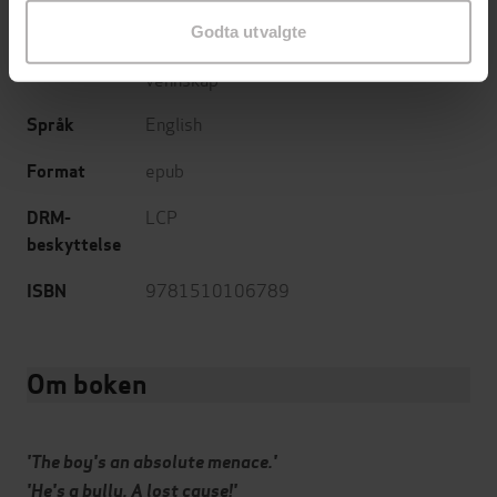
15.10.2020
Utgitt
Godta utvalgte
Barnebøker
,
6-9 år
,
Familie
,
Kjærlighet og
Sjanger
vennskap
English
Språk
epub
Format
LCP
DRM-
beskyttelse
9781510106789
ISBN
Om boken
'The boy's an absolute menace.'
'He's a bully. A lost cause!'