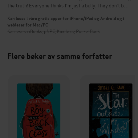
the truth! Everyone thinks I'm just a bully. They don't b…
Kan leses i våre gratis apper for iPhone/iPad og Android og i
webleser for Mac/PC
Kan leses i iBooks, på PC, Kindle og PocketBook
Flere bøker av samme forfatter