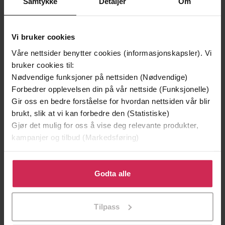
Samtykke
Detaljer
Om
Vi bruker cookies
Våre nettsider benytter cookies (informasjonskapsler). Vi
bruker cookies til:
Nødvendige funksjoner på nettsiden (Nødvendige)
Forbedrer opplevelsen din på vår nettside (Funksjonelle)
199,-
349,-
Gir oss en bedre forståelse for hvordan nettsiden vår blir
Minnesota
Utskudd
brukt, slik at vi kan forbedre den (Statistiske)
Jo Nesbø
Jørn Lier Horst
Gjør det mulig for oss å vise deg relevante produkter,
EBOK
EBOK
kampanjer og tilbud (Markedsføring)
Klikk på «Godta alle» for å gi oss ditt samtykke til å
bruke cookies for alle disse formålene. Du kan også
Godta alle
Onjali Q. Raúf
(forfatter)
Forfattere
tilpasse ditt samtykke til spesifikke formål ved å klikke
på «Tilpass». Du kan når som helst trekke tilbake eller
Orion Children's Books
Forlag
Tilpass
endre ditt samtykke.