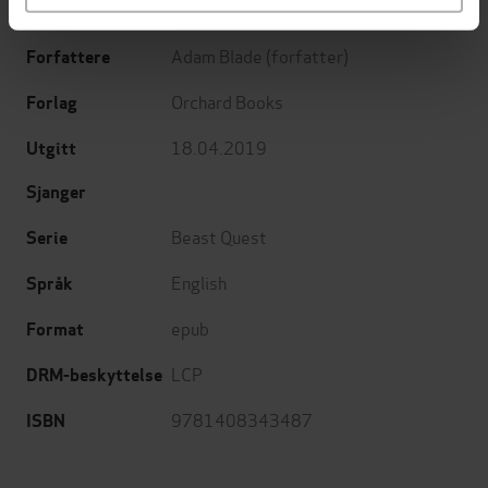
Series 23 Book 3
Undertittel
Adam Blade
(forfatter)
Forfattere
Orchard Books
Forlag
18.04.2019
Utgitt
Sjanger
Beast Quest
Serie
English
Språk
epub
Format
LCP
DRM-beskyttelse
9781408343487
ISBN