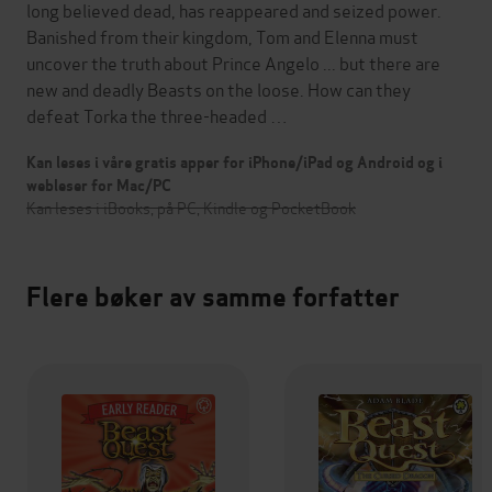
long believed dead, has reappeared and seized power.
Banished from their kingdom, Tom and Elenna must
uncover the truth about Prince Angelo ... but there are
new and deadly Beasts on the loose. How can they
defeat Torka the three-headed …
Kan leses i våre gratis apper for iPhone/iPad og Android og i
webleser for Mac/PC
Kan leses i iBooks, på PC, Kindle og PocketBook
Flere bøker av samme forfatter