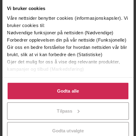
Vi bruker cookies
Våre nettsider benytter cookies (informasjonskapsler). Vi
bruker cookies til:
Nødvendige funksjoner på nettsiden (Nødvendige)
Forbedrer opplevelsen din på vår nettside (Funksjonelle)
Gir oss en bedre forståelse for hvordan nettsiden vår blir
brukt, slik at vi kan forbedre den (Statistiske)
Gjør det mulig for oss å vise deg relevante produkter,
kampanjer og tilbud (Markedsføring)
129,-
129,-
Klikk på «Godta alle» for å gi oss ditt samtykke til å
Minnesota
Utskudd
bruke cookies for alle disse formålene. Du kan også
Godta alle
Jo Nesbø
Jørn Lier Horst
tilpasse ditt samtykke til spesifikke formål ved å klikke
på «Tilpass». Du kan når som helst trekke tilbake eller
EBOK
EBOK
Tilpass
endre ditt samtykke.
Godta utvalgte