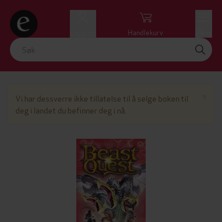
Logg inn
Handlekurv
Meny
Lu
×
Vi har dessverre ikke tillatelse til å selge boken til
deg i landet du befinner deg i nå.