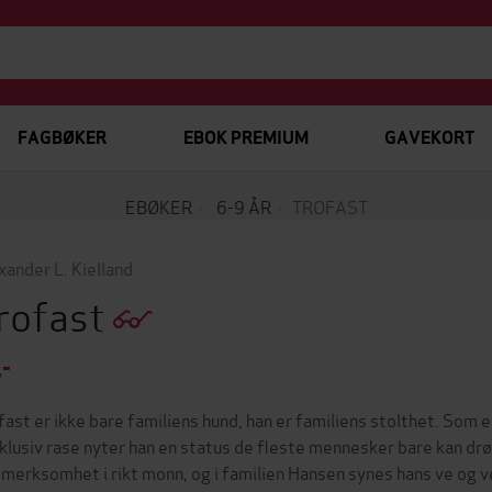
FAGBØKER
EBOK PREMIUM
GAVEKORT
EBØKER
6-9 ÅR
TROFAST
xander L. Kielland
rofast
,-
fast er ikke bare familiens hund, han er familiens stolthet. Som 
klusiv rase nyter han en status de fleste mennesker bare kan d
merksomhet i rikt monn, og i familien Hansen synes hans ve og v