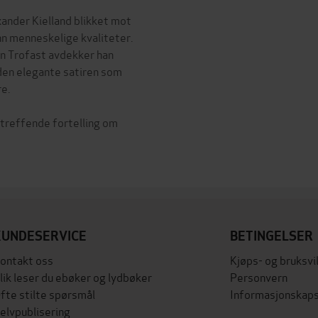
ander Kielland blikket mot
nn menneskelige kvaliteter.
n Trofast avdekker han
 den elegante satiren som
re.
treffende fortelling om
KUNDESERVICE
BETINGELSER
ontakt oss
Kjøps- og bruksvi
lik leser du ebøker og lydbøker
Personvern
fte stilte spørsmål
Informasjonskaps
elvpublisering