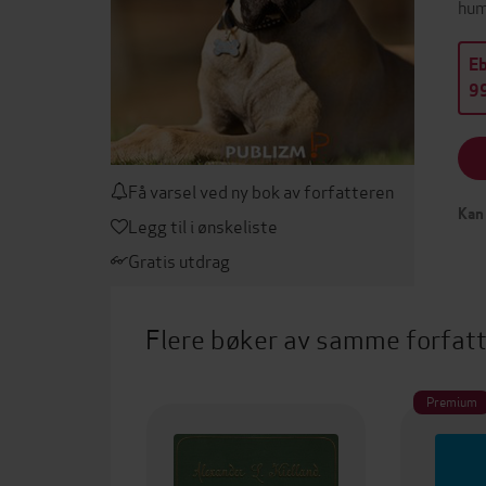
hum
E
99
Få varsel ved ny bok av forfatteren
Kan 
Legg til i ønskeliste
Gratis utdrag
Flere bøker av samme forfat
Premium