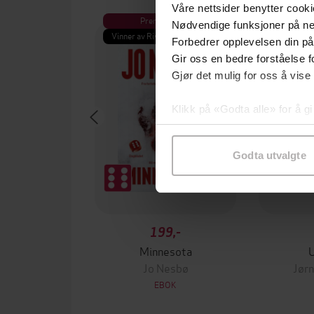
Våre nettsider benytter cooki
Premium
Pre
Nødvendige funksjoner på ne
Vinner av Rivertonprisen
Første gan
Forbedrer opplevelsen din på
Gir oss en bedre forståelse fo
Gjør det mulig for oss å vise
Klikk på «Godta alle» for å gi
samtykke til spesifikke formå
Godta utvalgte
199,-
Minnesota
Jo Nesbø
Jørn
EBOK