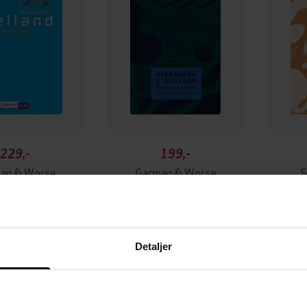
229,-
199,-
an & Worse
Garman & Worse
S
er L. Kielland
Alexander L. Kielland
Alex
EBOK
EBOK
Detaljer