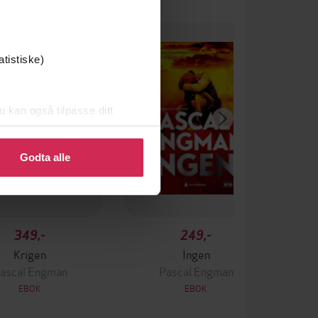
atistiske)
u kan også tilpasse ditt
 eller endre ditt samtykke.
Godta alle
349,-
249,-
Krigen
Ingen
ascal Engman
Pascal Engman
EBOK
EBOK