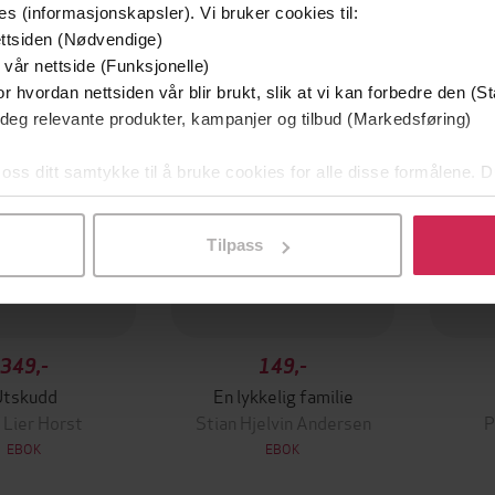
es (informasjonskapsler). Vi bruker cookies til:
mium
Premium
ttsiden (Nødvendige)
g på tilbud
 vår nettside (Funksjonelle)
r hvordan nettsiden vår blir brukt, slik at vi kan forbedre den (St
 deg relevante produkter, kampanjer og tilbud (Markedsføring)
 oss ditt samtykke til å bruke cookies for alle disse formålene. D
l ved å klikke på «Tilpass». Du kan når som helst trekke tilbake
Tilpass
349,-
149,-
Utskudd
En lykkelig familie
 Lier Horst
Stian Hjelvin Andersen
P
EBOK
EBOK