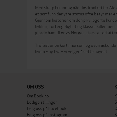
Med skarp humor og nådeløs ironi retter Alex
et samfunn der ytre status ofte betyr mer e
Gjennom historien om den privilegerte hunde
hykleri, forfengelighet og klasseskiller med
gjorde ham til en av Norges største forfatte
Trofast er en kort, morsom og overraskende 
hvem – og hva – vi velger å sette høyest.
OM OSS
Om Ebok.no
K
Ledige stillinger
S
Følg oss på Facebook
O
Følg oss på Instagram
S