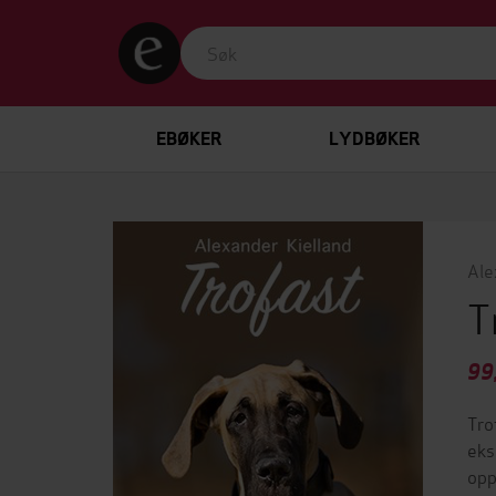
EBØKER
LYDBØKER
Ale
T
99
Tro
eks
opp