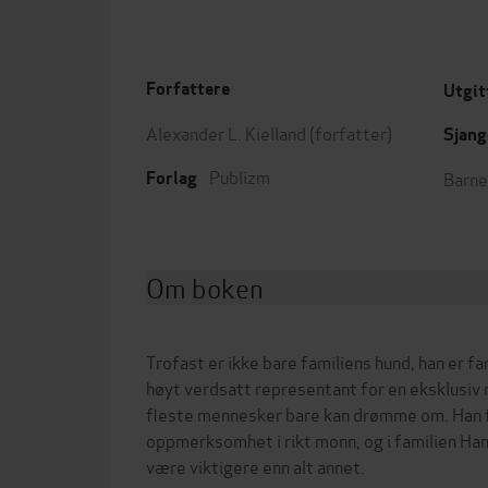
Forfattere
Utgit
Alexander L. Kielland
(forfatter)
Sjang
Publizm
Barne
Forlag
Om boken
Trofast er ikke bare familiens hund, han er f
høyt verdsatt representant for en eksklusiv 
fleste mennesker bare kan drømme om. Han 
oppmerksomhet i rikt monn, og i familien Han
være viktigere enn alt annet.