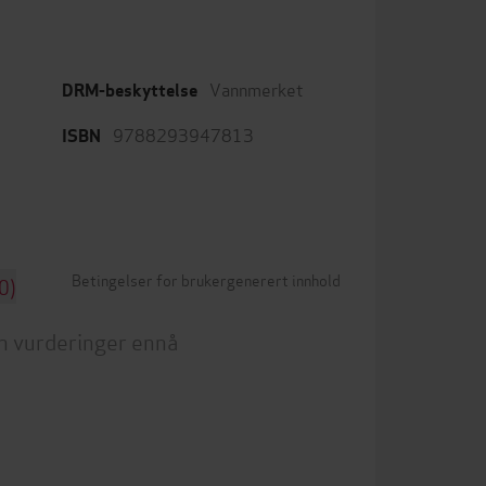
Vannmerket
DRM-beskyttelse
9788293947813
ISBN
Betingelser for brukergenerert innhold
0)
n vurderinger ennå