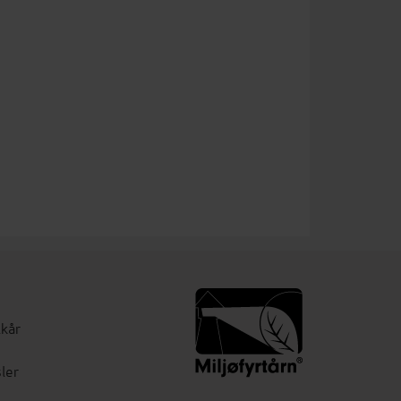
lkår
ler