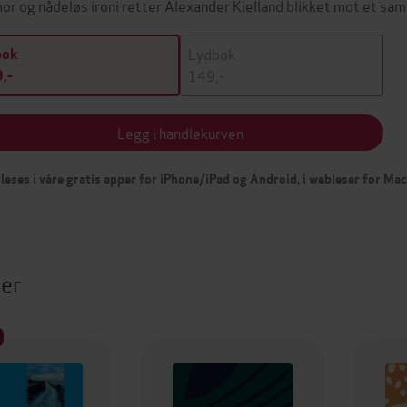
or og nådeløs ironi retter Alexander Kielland blikket mot et sa
Lydbok
bok
149,-
,-
Legg i handlekurven
leses i våre gratis apper for iPhone/iPad og Android, i webleser for Ma
ter