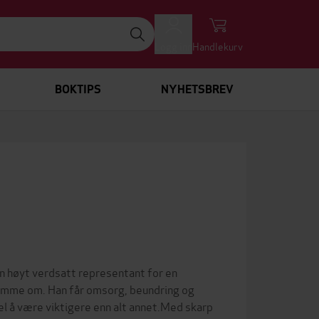
Logg inn
Handlekurv
BOKTIPS
NYHETSBREV
en høyt verdsatt representant for en
rømme om. Han får omsorg, beundring og
el å være viktigere enn alt annet.Med skarp