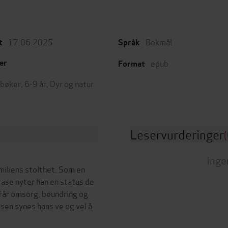
17.06.2025
Bokmål
t
Språk
epub
er
Format
bøker
,
6-9 år
,
Dyr og natur
Leservurderinger
(
Inge
amiliens stolthet. Som en
rase nyter han en status de
får omsorg, beundring og
sen synes hans ve og vel å