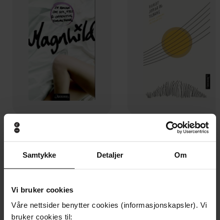
159,-
169,-
Magnhild
Rundt jorda og tilbake
Guri Idsø Viken
Inger Johanne Sæterbak
Samtykke
Detaljer
Om
EBOK
EBOK
Vi bruker cookies
Våre nettsider benytter cookies (informasjonskapsler). Vi
Andre har også kjøpt
bruker cookies til: