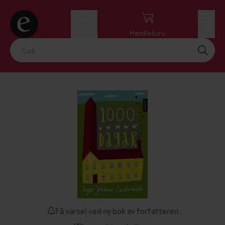
Logg inn
Handlekurv
Meny
Få varsel ved ny bok av forfatteren