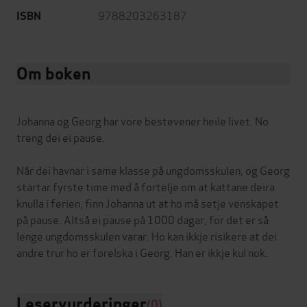
9788203263187
ISBN
Om boken
Johanna og Georg har vore bestevener heile livet. No
treng dei ei pause.
Når dei havnar i same klasse på ungdomsskulen, og Georg
startar fyrste time med å fortelje om at kattane deira
knulla i ferien, finn Johanna ut at ho må setje venskapet
på pause. Altså ei pause på 1000 dagar, for det er så
lenge ungdomsskulen varar. Ho kan ikkje risikere at dei
Leservurderinger
(0)