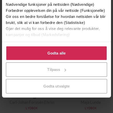
Nødvendige funksjoner på nettsiden (Nødvendige)
Forbedrer opplevelsen din på vår nettside (Funksjonelle)
Premium
Premium
Gir oss en bedre forståelse for hvordan nettsiden vår blir
Boka bak filmen
brukt, slik at vi kan forbedre den (Statistiske)
Gjør det mulig for oss å vise deg relevante produkter,
kampanjer og tilbud (Markedsføring)
Klikk på «Godta alle» for å gi oss ditt samtykke til å
bruke cookies for alle disse formålene. Du kan også
Godta alle
tilpasse ditt samtykke til spesifikke formål ved å klikke
på «Tilpass». Du kan når som helst trekke tilbake eller
Tilpass
endre ditt samtykke.
Godta utvalgte
179,-
299,-
Elefanten som gjerne ville sove
Snøsøsteren
Carl-Johan Forssén Ehrlin
Maja Lunde
LYDBOK
LYDBOK