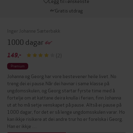
Legg til i ønskeliste
Gratis utdrag
Inger Johanne Sæterbakk
1000 dagar
149,-
(2)
Premium
Johanna og Georg har vore bestevener heile livet. No
treng dei ei pause.Når dei havnar i same klasse på
ungdomsskulen, og Georg startar fyrste time med å
fortelje om at kattane deira knulla i ferien, finn Johanna
ut at ho må setje venskapet på pause. Altså ei pause på
1000 dagar, for det er så lenge ungdomsskulen varar. Ho
kan ikkje risikere at dei andre trur ho er forelska i Georg.
Han er ikkje …