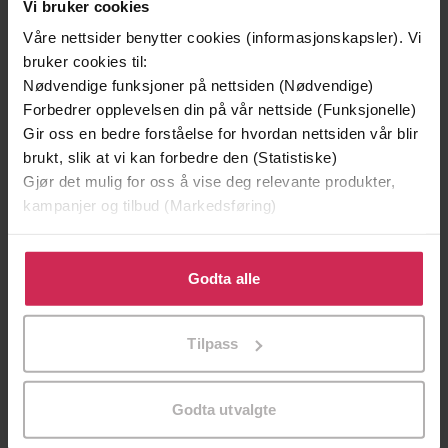
Vi bruker cookies
Våre nettsider benytter cookies (informasjonskapsler). Vi
Premium
Premium
bruker cookies til:
Boka bak filmen
Nødvendige funksjoner på nettsiden (Nødvendige)
Forbedrer opplevelsen din på vår nettside (Funksjonelle)
Gir oss en bedre forståelse for hvordan nettsiden vår blir
brukt, slik at vi kan forbedre den (Statistiske)
Gjør det mulig for oss å vise deg relevante produkter,
kampanjer og tilbud (Markedsføring)
Klikk på «Godta alle» for å gi oss ditt samtykke til å
bruke cookies for alle disse formålene. Du kan også
Godta alle
tilpasse ditt samtykke til spesifikke formål ved å klikke
på «Tilpass». Du kan når som helst trekke tilbake eller
179,-
299,-
Tilpass
endre ditt samtykke.
Elefanten som gjerne ville sove
Snøsøsteren
Carl-Johan Forssén Ehrlin
Maja Lunde
Godta utvalgte
LYDBOK
LYDBOK