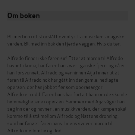
Om boken
Bli med inn i et storslått eventyr fra musikkens magiske
verden. Bli med inn bak den fjerde veggen. Hvis du tør.
Alfredo finner ikke faren sin! Etter at moren til Alfredo
havnet i koma, har faren hans vært ganske fjern, og nå er
han forsvunnet. Alfredo og venninnen Aija finner ut at
faren til Alfredo nok har gått inn den gamle, nedlagte
operaen, der han jobbet før som operasanger.
Alfredo er redd. Faren hans har fortalt ham om de skumle
hemmelighetene i operaen. Sammen med Aija våger han
seg inn der og havner i en musikkverden, der kampen skal
komme til å stå mellom Alfredo og Nattens dronning,
som har fanget faren hans. Imens svever moren til
Alfredo mellom liv og død.