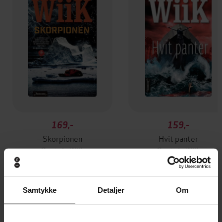
169,-
159,-
Skorpionen
Hvit panter
Øystein Wiik
Øystein Wiik
EBOK
EBOK
Samtykke
Detaljer
Om
Andre har også kjøpt