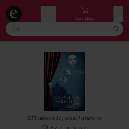
Logg inn
Handlekurv
Meny
Få varsel ved ny bok av forfatteren
Legg til i ønskeliste