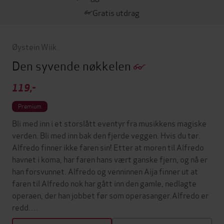
Gratis utdrag
Øystein Wiik
Den syvende nøkkelen
119,-
Premium
Bli med inn i et storslått eventyr fra musikkens magiske
verden. Bli med inn bak den fjerde veggen. Hvis du tør.
Alfredo finner ikke faren sin! Etter at moren til Alfredo
havnet i koma, har faren hans vært ganske fjern, og nå er
han forsvunnet. Alfredo og venninnen Aija finner ut at
faren til Alfredo nok har gått inn den gamle, nedlagte
operaen, der han jobbet før som operasanger.Alfredo er
redd.…