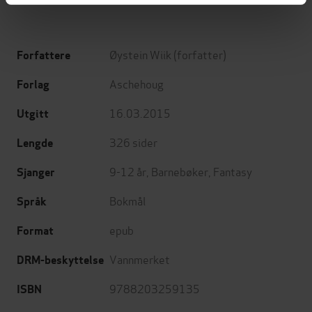
Øystein Wiik
(forfatter)
Forfattere
Aschehoug
Forlag
16.03.2015
Utgitt
326
sider
Lengde
9-12 år
,
Barnebøker
,
Fantasy
Sjanger
Bokmål
Språk
epub
Format
Vannmerket
DRM-beskyttelse
9788203259135
ISBN