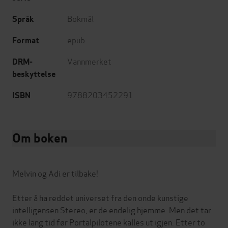
Bokmål
Språk
epub
Format
Vannmerket
DRM-
beskyttelse
9788203452291
ISBN
Om boken
Melvin og Adi er tilbake!
Etter å ha reddet universet fra den onde kunstige
intelligensen Stereo, er de endelig hjemme. Men det tar
ikke lang tid før Portalpilotene kalles ut igjen. Etter to