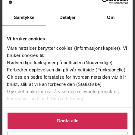
Andre har også kjøpt
Samtykke
Detaljer
Om
Premium
Premium
Vi bruker cookies
Vinner av Rivertonprisen
Første gang på tilbud
Våre nettsider benytter cookies (informasjonskapsler). Vi
bruker cookies til:
Nødvendige funksjoner på nettsiden (Nødvendige)
Forbedrer opplevelsen din på vår nettside (Funksjonelle)
Gir oss en bedre forståelse for hvordan nettsiden vår blir
brukt, slik at vi kan forbedre den (Statistiske)
Gjør det mulig for oss å vise deg relevante produkter,
kampanjer og tilbud (Markedsføring)
Klikk på «Godta alle» for å gi oss ditt samtykke til å
bruke cookies for alle disse formålene. Du kan også
Godta alle
199,-
349,-
tilpasse ditt samtykke til spesifikke formål ved å klikke
Minnesota
Utskudd
på «Tilpass». Du kan når som helst trekke tilbake eller