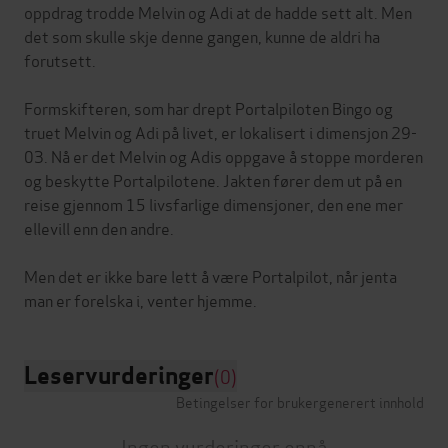
oppdrag trodde Melvin og Adi at de hadde sett alt. Men
det som skulle skje denne gangen, kunne de aldri ha
forutsett.
Formskifteren, som har drept Portalpiloten Bingo og
truet Melvin og Adi på livet, er lokalisert i dimensjon 29-
03. Nå er det Melvin og Adis oppgave å stoppe morderen
og beskytte Portalpilotene. Jakten fører dem ut på en
reise gjennom 15 livsfarlige dimensjoner, den ene mer
ellevill enn den andre.
Men det er ikke bare lett å være Portalpilot, når jenta
Leservurderinger
(0)
Betingelser for brukergenerert innhold
Ingen vurderinger ennå