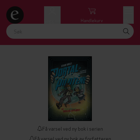
Logg inn
Handlekurv
Meny
Få varsel ved ny bok i serien
Få varsel ved ny bok av forfatteren