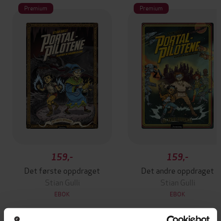
Premium
Premium
159,-
159,-
Det første oppdraget
Det andre oppdraget
Stian Gulli
Stian Gulli
EBOK
EBOK