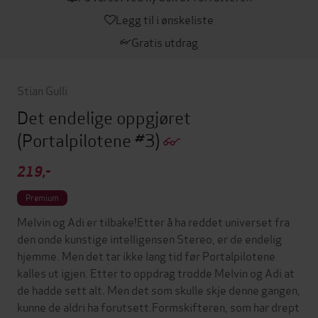
Legg til i ønskeliste
Gratis utdrag
Stian Gulli
Det endelige oppgjøret
(Portalpilotene #3)
219,-
Premium
Melvin og Adi er tilbake!Etter å ha reddet universet fra
den onde kunstige intelligensen Stereo, er de endelig
hjemme. Men det tar ikke lang tid før Portalpilotene
kalles ut igjen. Etter to oppdrag trodde Melvin og Adi at
de hadde sett alt. Men det som skulle skje denne gangen,
kunne de aldri ha forutsett.Formskifteren, som har drept