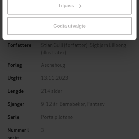
Jo Nesbø
Jørn Lier Horst
Tilpass
endre ditt samtykke.
EBOK
EBOK
Godta utvalgte
Stian Gulli
(forfatter),
Sigbjørn Lilleeng
Forfattere
(illustratør)
Aschehoug
Forlag
13.11.2023
Utgitt
214
sider
Lengde
9-12 år
,
Barnebøker
,
Fantasy
Sjanger
Portalpilotene
Serie
3
Nummer i
serie