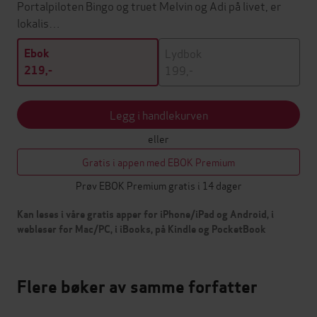
Portalpiloten Bingo og truet Melvin og Adi på livet, er
lokalis…
Lydbok
Ebok
199,-
219,-
Legg i handlekurven
eller
Gratis i appen med EBOK Premium
Prøv EBOK Premium gratis i 14 dager
Kan leses i våre gratis apper for iPhone/iPad og Android, i
webleser for Mac/PC, i iBooks, på Kindle og PocketBook
Flere bøker av samme forfatter