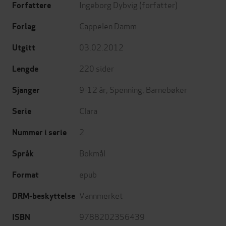
Ingeborg Dybvig
(forfatter)
Forfattere
Cappelen Damm
Forlag
03.02.2012
Utgitt
220
sider
Lengde
9-12 år
,
Spenning
,
Barnebøker
Sjanger
Clara
Serie
2
Nummer i serie
Bokmål
Språk
epub
Format
Vannmerket
DRM-beskyttelse
9788202356439
ISBN