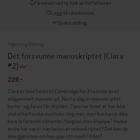
Få varsel ved ny bok av forfatteren
Legg til i ønskeliste
Gratis utdrag
Ingeborg Dybvig
Det forsvunne manuskriptet
(Clara
#2)
229,-
Clara er med faren til Cambridge for å ta bilde av et
eldgammelt manuskript. Neste dag er manuskriptet
borte - og faren får skylden. Clara har lovet at hun ikke
skal etterforske mystiske ting mer, men hun kan jo ikke
bare la faren bli sittende i fengsel uten å hjelpe? Hvilke
andre har vært i nærheten av manuskriptet? Det kan da
ikke gjøre noe om hun spør litt rundt? Eller?