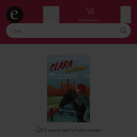
Logg inn
Handlekurv
Meny
Få varsel ved ny bok i serien