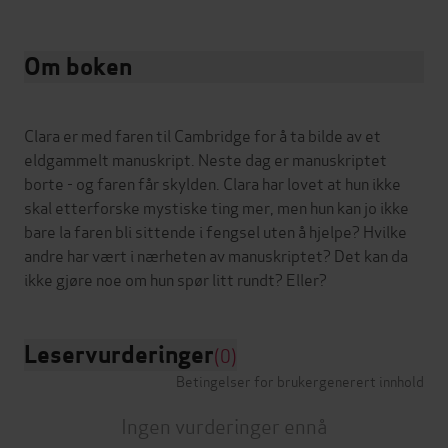
Om boken
Clara er med faren til Cambridge for å ta bilde av et
eldgammelt manuskript. Neste dag er manuskriptet
borte - og faren får skylden. Clara har lovet at hun ikke
skal etterforske mystiske ting mer, men hun kan jo ikke
bare la faren bli sittende i fengsel uten å hjelpe? Hvilke
andre har vært i nærheten av manuskriptet? Det kan da
Leservurderinger
(0)
Betingelser for brukergenerert innhold
Ingen vurderinger ennå