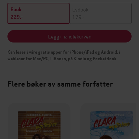
Lydbok
Ebok
179,-
229,-
Legg i handlekurven
Kan leses i våre gratis apper for iPhone/iPad og Android, i
webleser for Mac/PC, i iBooks, på Kindle og PocketBook
Flere bøker av samme forfatter