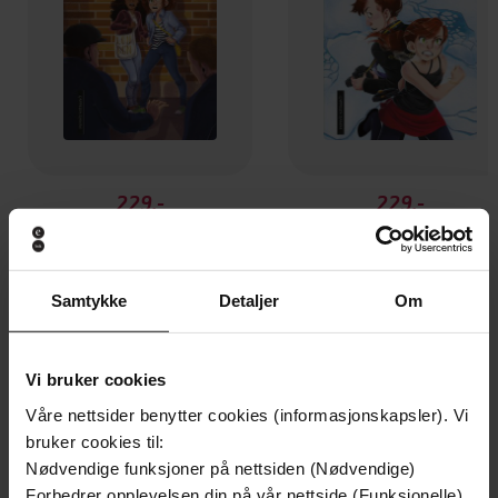
229,-
229,-
Forfulgt i London
Nobel-mysteriet
Ingeborg Dybvig
Ingeborg Dybvig
EBOK
EBOK
Samtykke
Detaljer
Om
Vi bruker cookies
Andre har også kjøpt
Våre nettsider benytter cookies (informasjonskapsler). Vi
bruker cookies til:
Premium
Premium
Nødvendige funksjoner på nettsiden (Nødvendige)
Boka bak filmen
Forbedrer opplevelsen din på vår nettside (Funksjonelle)