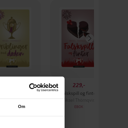
229,-
229,-
linger med døden
Falskspill og finter
kael Thörnqvist
Mikael Thörnqvist
Om
EBOK
EBOK