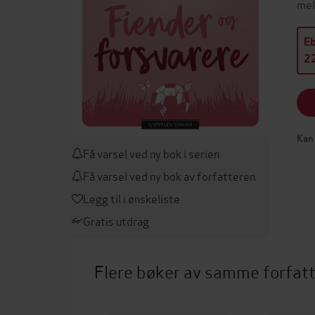
mel
E
22
Kan 
Få varsel ved ny bok i serien
Få varsel ved ny bok av forfatteren
Legg til i ønskeliste
Gratis utdrag
Flere bøker av samme forfat