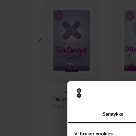
229,-
Taklinger og tårer
Straffesp
Mikael Thörnqvist
Mikae
EBOK
Samtykke
Vi bruker cookies