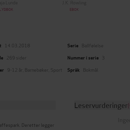
ja Lunde
J.K. Rowling
LYDBOK
EBOK
14.03.2018
Ballfølelse
t
Serie
269
sider
3
de
Nummer i serie
9-12 år
,
Barnebøker
,
Sport
Bokmål
er
Språk
Leservurderinger
(
Inge
raffespark. Deretter legger