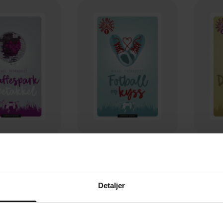
229,-
229,-
ark og spetakkel
Fotball og kyss
Drib
l Thörnqvist
Mikael Thörnqvist
Mi
Detaljer
EBOK
EBOK