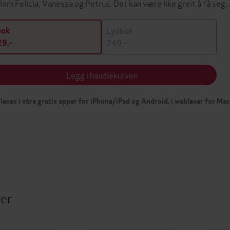
lom Felicia, Vanessa og Petrus. Det kan være like greit å få seg
Lydbok
bok
249,-
9,-
Legg i handlekurven
leses i våre gratis apper for iPhone/iPad og Android, i webleser for Ma
ter