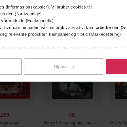
es (informasjonskapsler). Vi bruker cookies til:
ttsiden (Nødvendige)
 vår nettside (Funksjonelle)
r hvordan nettsiden vår blir brukt, slik at vi kan forbedre den (St
um
 deg relevante produkter, kampanjer og tilbud (Markedsføring)
filmen
 oss ditt samtykke til å bruke cookies for alle disse formålene. D
l ved å klikke på «Tilpass». Du kan når som helst trekke tilbake
Tilpass
299,-
79,-
øsøsteren
Harry Potter og de vises stein