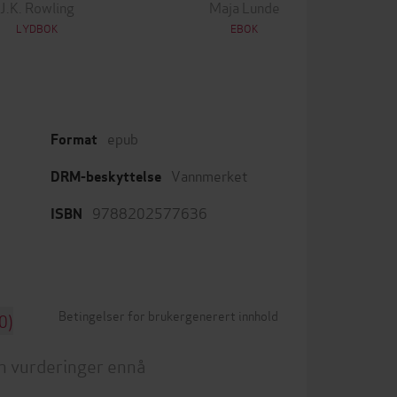
J.K. Rowling
Maja Lunde
Car
LYDBOK
EBOK
epub
Format
Vannmerket
DRM-beskyttelse
9788202577636
ISBN
Betingelser for brukergenerert innhold
0)
n vurderinger ennå