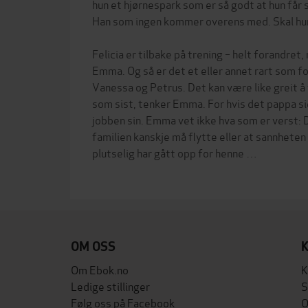
hun et hjørnespark som er så godt at hun får 
Han som ingen kommer overens med. Skal hun 
Felicia er tilbake på trening – helt forandret,
Emma. Og så er det et eller annet rart som f
Vanessa og Petrus. Det kan være like greit å
som sist, tenker Emma. For hvis det pappa si
jobben sin. Emma vet ikke hva som er verst: 
familien kanskje må flytte eller at sannhete
plutselig har gått opp for henne …
OM OSS
Om Ebok.no
K
Ledige stillinger
S
Følg oss på Facebook
O