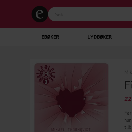
EBØKER
LYDBØKER
Mik
F
22
Før
hun
til