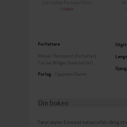
Carl-Johan Forssén Ehrlin
Ma
LYDBOK
Forfattere
Utgit
Mikael Thörnqvist
(forfatter),
Leng
Cecilie Winger
(oversetter)
Sjang
Cappelen Damm
Forlag
Om boken
Først skyter Emma et katastrofalt dårlig st