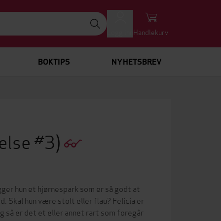
Logg inn
Handlekurv
BOKTIPS
NYHETSBREV
lelse #3)
gger hun et hjørnespark som er så godt at
Skal hun være stolt eller flau? Felicia er
g så er det et eller annet rart som foregår