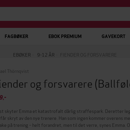
FAGBØKER
EBOK PREMIUM
GAVEKORT
EBØKER
9-12 ÅR
FIENDER OG FORSVARERE
ael Thörnqvist
iender og forsvarere
(Ballfø
9,-
st skyter Emma et katastrofalt dårlig straffespark. Deretter le
 får skryt av den nye trenere. Han som ingen kommer overens med. 
bake på trening – helt forandret, men til det verre, synes Emma. O