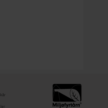
lkår
ler