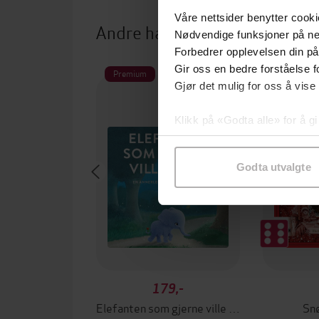
Våre nettsider benytter cooki
Andre har også kjøpt
Nødvendige funksjoner på ne
Forbedrer opplevelsen din på
Gir oss en bedre forståelse fo
Premium
Premi
Gjør det mulig for oss å vise
Boka bak 
Klikk på «Godta alle» for å gi
samtykke til spesifikke formå
Godta utvalgte
179,-
Elefanten som gjerne ville sove
Sn