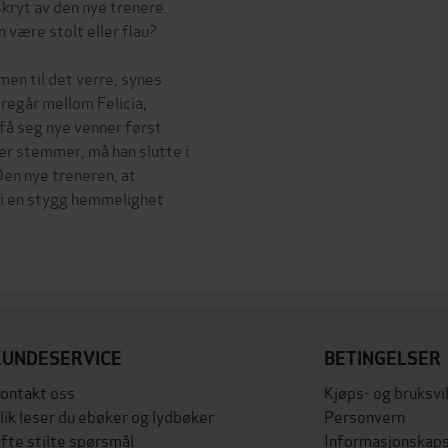
skryt av den nye trenere.
være stolt eller flau?
 men til det verre, synes
oregår mellom Felicia,
 få seg nye venner først
er stemmer, må han slutte i
Den nye treneren, at
n i en stygg hemmelighet
KUNDESERVICE
BETINGELSER
ontakt oss
Kjøps- og bruksvi
lik leser du ebøker og lydbøker
Personvern
fte stilte spørsmål
Informasjonskaps