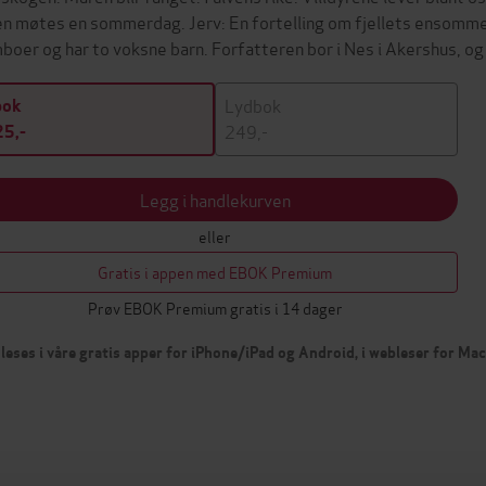
en møtes en sommerdag. Jerv: En fortelling om fjellets ensomme v
boer og har to voksne barn. Forfatteren bor i Nes i Akershus, o
Lydbok
bok
249,-
5,-
Legg i handlekurven
eller
Gratis i appen med EBOK Premium
Prøv EBOK Premium gratis i 14 dager
leses i våre gratis apper for iPhone/iPad og Android, i webleser for Ma