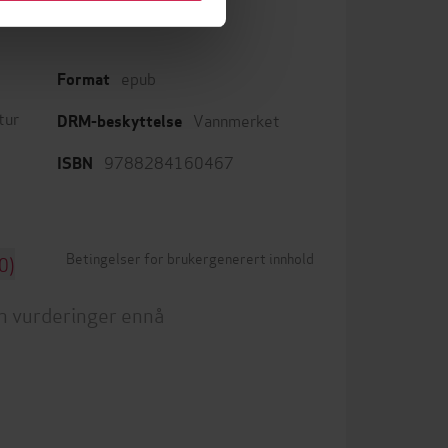
epub
Format
tur
Vannmerket
DRM-beskyttelse
9788284160467
ISBN
Betingelser for brukergenerert innhold
0)
n vurderinger ennå