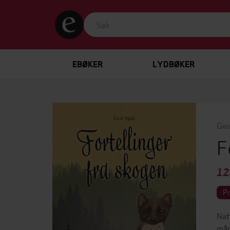
EBØKER
LYDBØKER
Geir
F
12
P
Nat
mår