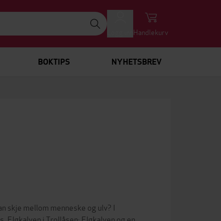
Logg inn
Handlekurv
BOKTIPS
NYHETSBREV
kan skje mellom menneske og ulv? I
s. Elgkalven i Trollåsen: Elgkalven og en