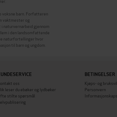
rer.
to voksne barn. Forfatteren
som vaktmester og
t i naturvernarbeid gjennom
dlem i den landsomfattende
e naturfortellinger hvor
KUNDESERVICE
BETINGELSER
ontakt oss
Kjøps- og bruksvi
lik leser du ebøker og lydbøker
Personvern
fte stilte spørsmål
Informasjonskaps
elvpublisering