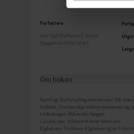
Forfattere
Forla
Geir Sjøli
(forfatter),
Astrid
Utgit
Haagensen
(illustratør)
Leng
Om boken
Nattfugl: En fortelling om hubroen. Vår størs
Grålabb: Hva kan skje mellom menneske og u
I mårskogen: Måren blir fanget.
I ulvens rike: Villdyrene lever blant oss.
Elgkalven i Trollåsen: Elgkalven og en fole