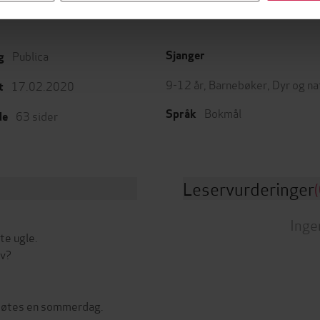
Publica
Sjanger
g
9-12 år
,
Barnebøker
,
Dyr og na
17.02.2020
t
Bokmål
Språk
63
sider
de
Leservurderinger
(
Inge
te ugle.
lv?
n møtes en sommerdag.