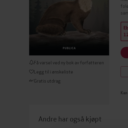
fol
sam
E
12
Få varsel ved ny bok av forfatteren
Legg til i ønskeliste
Gratis utdrag
Kan 
Andre har også kjøpt