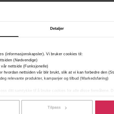
mium
Premium
g på tilbud
Detaljer
es (informasjonskapsler). Vi bruker cookies til:
ttsiden (Nødvendige)
 vår nettside (Funksjonelle)
r hvordan nettsiden vår blir brukt, slik at vi kan forbedre den (St
 deg relevante produkter, kampanjer og tilbud (Markedsføring)
349,-
149,-
Utskudd
En lykkelig familie
 oss ditt samtykke til å bruke cookies for alle disse formålene. D
 Lier Horst
Stian Hjelvin Andersen
P
l ved å klikke på «Tilpass». Du kan når som helst trekke tilbake
EBOK
EBOK
Tilpass