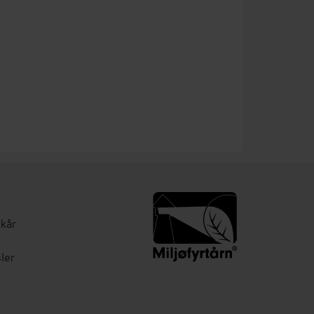
lkår
ler