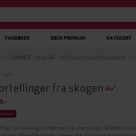
FAGBØKER
EBOK PREMIUM
GAVEKORT
EBØKER
9-12 ÅR
FORTELLINGER FRA SKOGEN
 Sjøli
ortellinger fra skogen
5,-
remium
tfugl: En fortelling om hubroen. Vår største ugle. Grålabb: Hva 
skogen: Måren blir fanget. I ulvens rike: Villdyrene lever blant os