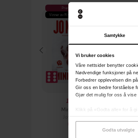
Premium
Pre
Vinner av Rivertonprisen
Første gan
Samtykke
Vi bruker cookies
Våre nettsider benytter cooki
Nødvendige funksjoner på ne
Forbedrer opplevelsen din på
Gir oss en bedre forståelse fo
Gjør det mulig for oss å vise
199,-
Minnesota
Klikk på «Godta alle» for å gi
Jo Nesbø
Jørn
samtykke til spesifikke formå
EBOK
Godta utvalgte