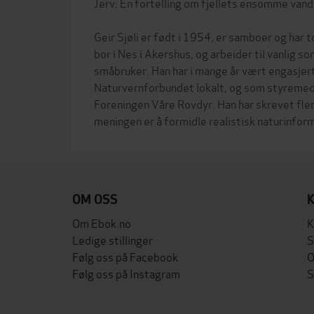
Jerv: En fortelling om fjellets ensomme vand
Geir Sjøli er født i 1954, er samboer og har 
bor i Nes i Akershus, og arbeider til vanlig 
småbruker. Han har i mange år vært engasjer
Naturvernforbundet lokalt, og som styreme
Foreningen Våre Rovdyr. Han har skrevet fler
OM OSS
Om Ebok.no
K
Ledige stillinger
S
Følg oss på Facebook
O
Følg oss på Instagram
S