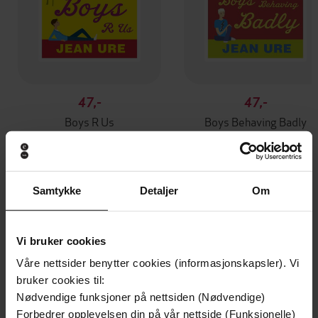
47,-
47,-
Boys R Us
Boys Behaving Badly
Jean Ure
Jean Ure
EBOK
EBOK
Samtykke
Detaljer
Om
Andre har også kjøpt
Vi bruker cookies
Våre nettsider benytter cookies (informasjonskapsler). Vi
Premium
Premium
bruker cookies til:
Vinner av Rivertonprisen
Første gang på tilbud
Nødvendige funksjoner på nettsiden (Nødvendige)
Forbedrer opplevelsen din på vår nettside (Funksjonelle)