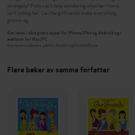
strangely? Polly can't help wondering what her friend
isn't telling her. Can the girlfriends make everything
groovy ag…
Kan leses i våre gratis apper for iPhone/iPad og Android og i
webleser for Mac/PC
Kan leses i iBooks, på PC, Kindle og PocketBook
Flere bøker av samme forfatter