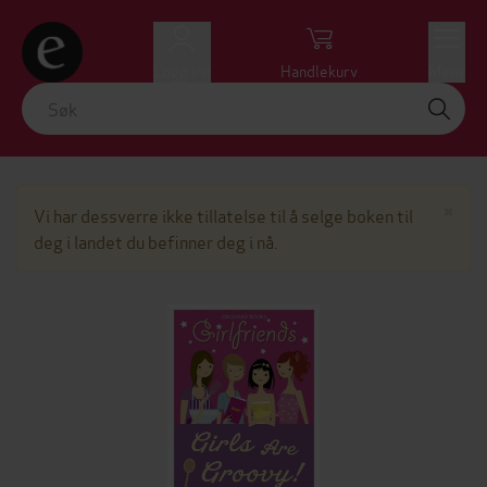
Logg inn
Handlekurv
Meny
Lu
×
Vi har dessverre ikke tillatelse til å selge boken til
deg i landet du befinner deg i nå.