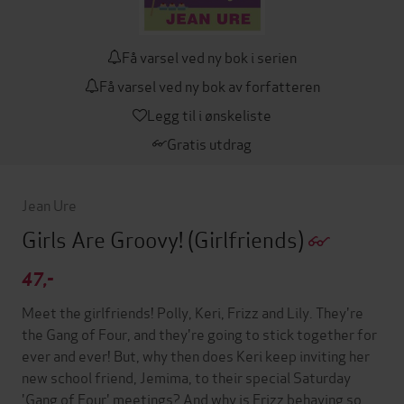
Få varsel ved ny bok i serien
Få varsel ved ny bok av forfatteren
Legg til i ønskeliste
Gratis utdrag
Jean Ure
Girls Are Groovy!
(Girlfriends)
47,-
Meet the girlfriends! Polly, Keri, Frizz and Lily. They're
the Gang of Four, and they're going to stick together for
ever and ever! But, why then does Keri keep inviting her
new school friend, Jemima, to their special Saturday
'Gang of Four' meetings? And why is Frizz behaving so