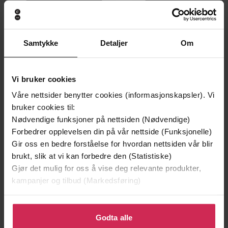
Samtykke
Detaljer
Om
Vi bruker cookies
Våre nettsider benytter cookies (informasjonskapsler). Vi
bruker cookies til:
Nødvendige funksjoner på nettsiden (Nødvendige)
Forbedrer opplevelsen din på vår nettside (Funksjonelle)
179,-
179,-
Gir oss en bedre forståelse for hvordan nettsiden vår blir
Rivertongåten
Esmeraldagåten
brukt, slik at vi kan forbedre den (Statistiske)
Jørn Lier Horst
Jørn Lier Horst
Gjør det mulig for oss å vise deg relevante produkter,
EBOK
EBOK
kampanjer og tilbud (Markedsføring)
Klikk på «Godta alle» for å gi oss ditt samtykke til å
bruke cookies for alle disse formålene. Du kan også
Godta alle