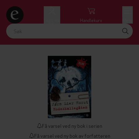
Logg inn
Handlekurv
Meny
Få varsel ved ny bok i serien
Få varsel ved ny bok av forfatteren