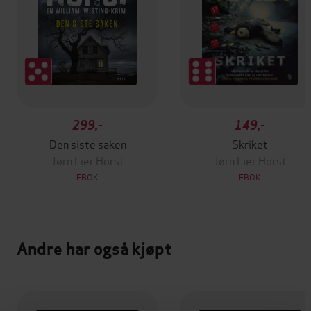
299,-
149,-
Den siste saken
Skriket
Jørn Lier Horst
Jørn Lier Horst
EBOK
EBOK
Andre har også kjøpt