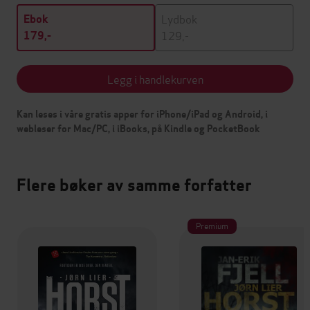
Lydbok
Ebok
129,-
179,-
Legg i handlekurven
Kan leses i våre gratis apper for iPhone/iPad og Android, i
webleser for Mac/PC, i iBooks, på Kindle og PocketBook
Flere bøker av samme forfatter
Premium