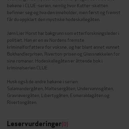
bøkene i CLUE-serien, nemlig hvor Kutter-skatten
befinner seg og hva den inneholder, men først og fremst
får du oppklart den mystiske hodeskallegåten.
Jørn Lier Horst har bakgrunn som etterforskningsleder i
politiet. Han er en av Nordens fremste
kriminalforfattere for voksne, og har blant annet vunnet
Bokhandlerprisen, Riverton-prisen og Glassnøkkelen for
sine romaner. Hodeskallegåten er åttende bok i
kriminalserien CLUE.
Husk også de andre bøkene i serien:
Salamandergåten, Maltesergåten, Undervannsgåten,
Gravrøvergåten, Libertygåten, Esmeraldagåten og
Leservurderinger
(0)