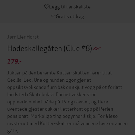
Legg til i ønskeliste
Gratis utdrag
Jørn Lier Horst
Hodeskallegåten
(Clue #8)
179,-
Jakten på den berømte Kutter-skatten fører til at
Cecilia, Leo, Une og hunden Egon gjør et
oppsiktsvekkende funn bak en skjult vegg på et forlatt
landsted i Skutebukta. Funnet vekker stor
oppmerksomhet både på TV og i aviser, og flere
uventede gjester dukker i etterkant opp på Perlen
pensjonat. Merkelige ting begynner å skje. For å løse
mysteriet med Kutter-skatten må vennene løse en annen
gåte, …