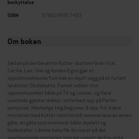
beskyttelse
9788248917403
ISBN
Om boken
Jakten på den berømte Kutter-skatten fører til at
Cecilia, Leo, Une og hunden Egon gjør et
oppsiktsvekkende funn bak en skjult vegg på et forlatt
landsted i Skutebukta. Funnet vekker stor
oppmerksomhet både på TV og i aviser, og flere
uventede gjester dukker i etterkant opp på Perlen
pensjonat. Merkelige ting begynner å skje. For å løse
mysteriet med Kutter-skatten må vennene løse en annen
gåte, en gåte som involverer både skjelett og
hodeskaller. I denne boka får du svaret på det
overhengende mysteriet som har preget de fire siste