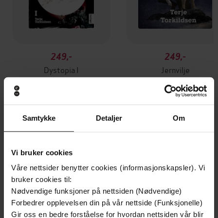
249,-
249,-
Dystopia I
Jernvilje
Terje Torkildsen
Terje Torkildsen
EBOK
EBOK
Samtykke
Detaljer
Om
Andre har også kjøpt
Vi bruker cookies
Våre nettsider benytter cookies (informasjonskapsler). Vi
Premium
Premium
bruker cookies til:
Vinner av Rivertonprisen
Første gang på tilbud
Nødvendige funksjoner på nettsiden (Nødvendige)
Forbedrer opplevelsen din på vår nettside (Funksjonelle)
Gir oss en bedre forståelse for hvordan nettsiden vår blir