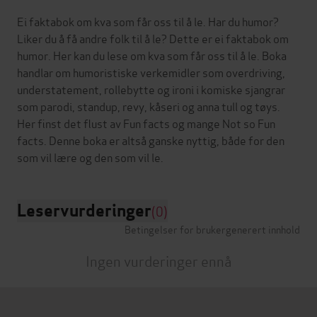
Ei faktabok om kva som får oss til å le. Har du humor?
Liker du å få andre folk til å le? Dette er ei faktabok om
humor. Her kan du lese om kva som får oss til å le. Boka
handlar om humoristiske verkemidler som overdriving,
understatement, rollebytte og ironi i komiske sjangrar
som parodi, standup, revy, kåseri og anna tull og tøys.
Her finst det flust av Fun facts og mange Not so Fun
facts. Denne boka er altså ganske nyttig, både for den
Leservurderinger
(0)
Betingelser for brukergenerert innhold
Ingen vurderinger ennå