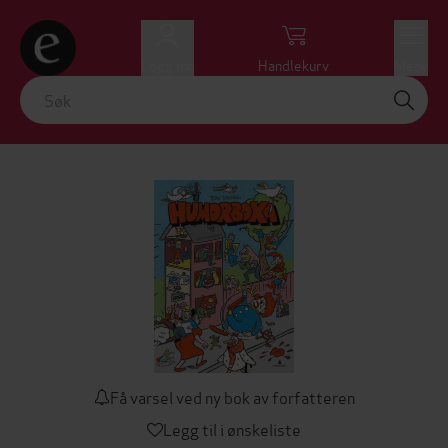
Logg inn
Handlekurv
Meny
Få varsel ved ny bok av forfatteren
Legg til i ønskeliste