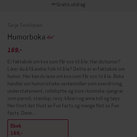
Gratis utdrag
Terje Torkildsen
Humorboka
169,-
Ei faktabok om kva som får oss til å le. Har du humor?
Liker du å få andre folk til å le? Dette er ei faktabok om
humor. Her kan du lese om kva som får oss til å le. Boka
handlar om humoristiske verkemidler som overdriving,
understatement, rollebytte og ironi i komiske sjangrar
som parodi, standup, revy, kåseri og anna tull og tøys.
Her finst det flust av Fun facts og mange Not so Fun
facts. Denn…
Ebok
169,-