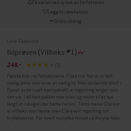
Få varsel ved ny bok av forfatteren
Legg til i ønskeliste
Gratis utdrag
Lene Kaaberbøl
Ildprøven
(Villheks #1)
249,-
(3)
Første bok i ny fantasyserie. Clara tror hun er ei helt
vanlig jente som lever et vanlig liv. Men da hun blir klort i
fjeset av en svart kjempekatt, er ingenting lenger som
det var. I all hast pakker mor bilen og reiser til et hus
langt ut i skogen der tante Isa bor. Tanta mener Clara er
ei villheks som henne, men Clara veit ingenting om
tryllekunster. For hvert mislykka forsøk på å trylle føler
…