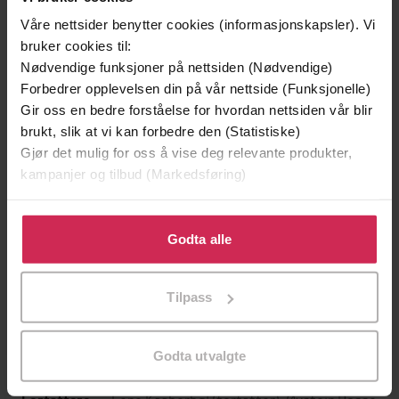
Våre nettsider benytter cookies (informasjonskapsler). Vi
bruker cookies til:
Nødvendige funksjoner på nettsiden (Nødvendige)
Forbedrer opplevelsen din på vår nettside (Funksjonelle)
Gir oss en bedre forståelse for hvordan nettsiden vår blir
brukt, slik at vi kan forbedre den (Statistiske)
Gjør det mulig for oss å vise deg relevante produkter,
kampanjer og tilbud (Markedsføring)
Klikk på «Godta alle» for å gi oss ditt samtykke til å
249,-
249,-
bruke cookies for alle disse formålene. Du kan også
Godta alle
Kimæras hevn
Blodsungen
tilpasse ditt samtykke til spesifikke formål ved å klikke
Lene Kaaberbøl
Lene Kaaberbøl
på «Tilpass». Du kan når som helst trekke tilbake eller
Tilpass
endre ditt samtykke.
EBOK
EBOK
Godta utvalgte
Lene Kaaberbøl
(forfatter),
Øystein Rosse