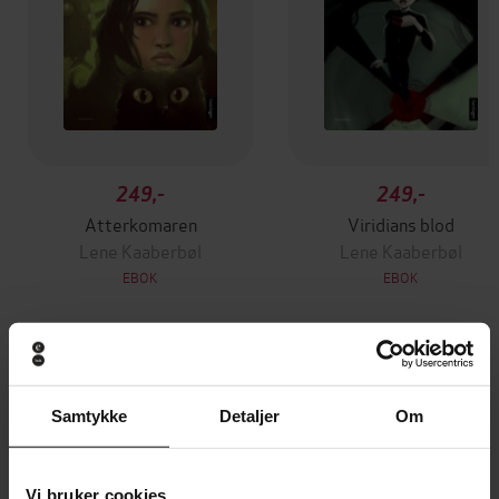
249,-
249,-
Atterkomaren
Viridians blod
Lene Kaaberbøl
Lene Kaaberbøl
EBOK
EBOK
Andre har også kjøpt
Samtykke
Detaljer
Om
Vi bruker cookies