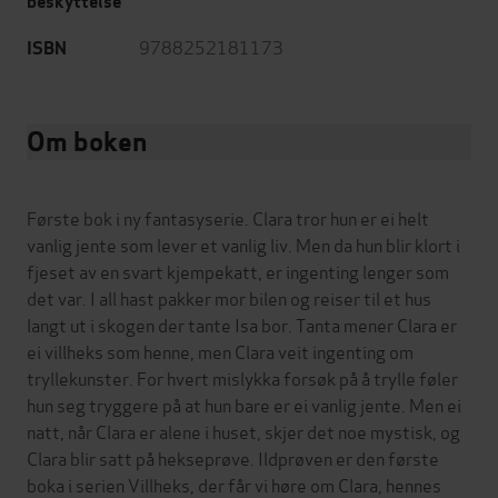
beskyttelse
9788252181173
ISBN
Om boken
Første bok i ny fantasyserie. Clara tror hun er ei helt
vanlig jente som lever et vanlig liv. Men da hun blir klort i
fjeset av en svart kjempekatt, er ingenting lenger som
det var. I all hast pakker mor bilen og reiser til et hus
langt ut i skogen der tante Isa bor. Tanta mener Clara er
ei villheks som henne, men Clara veit ingenting om
tryllekunster. For hvert mislykka forsøk på å trylle føler
hun seg tryggere på at hun bare er ei vanlig jente. Men ei
natt, når Clara er alene i huset, skjer det noe mystisk, og
Clara blir satt på hekseprøve. Ildprøven er den første
boka i serien Villheks, der får vi høre om Clara, hennes