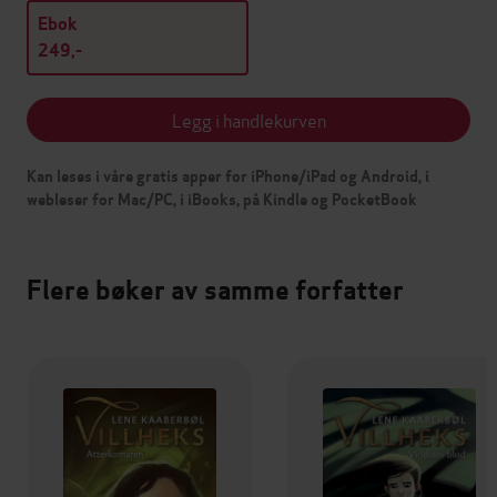
Ebok
249,-
Legg i handlekurven
Kan leses i våre gratis apper for iPhone/iPad og Android, i
webleser for Mac/PC, i iBooks, på Kindle og PocketBook
Flere bøker av samme forfatter