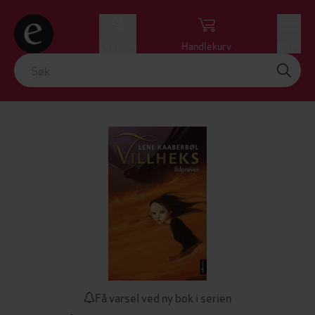
Logg inn
Handlekurv
Meny
Få varsel ved ny bok i serien