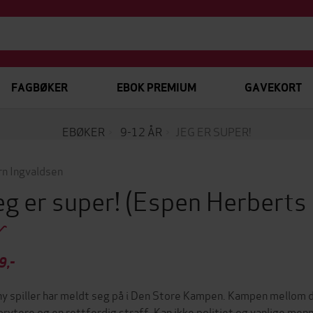
FAGBØKER
EBOK PREMIUM
GAVEKORT
EBØKER
9-12 ÅR
JEG ER SUPER!
rn Ingvaldsen
eg er super!
(Espen Herberts
9,-
ny spiller har meldt seg på i Den Store Kampen. Kampen mellom
brytere og en rettferdig straff. Kan ikke politiet og vanlige men