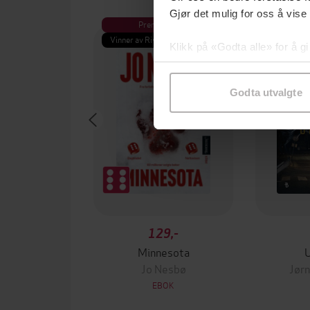
Gjør det mulig for oss å vise
Premium
Pre
Vinner av Rivertonprisen
Første gan
Klikk på «Godta alle» for å gi
samtykke til spesifikke formå
Godta utvalgte
129,-
Minnesota
Jo Nesbø
Jørn
EBOK