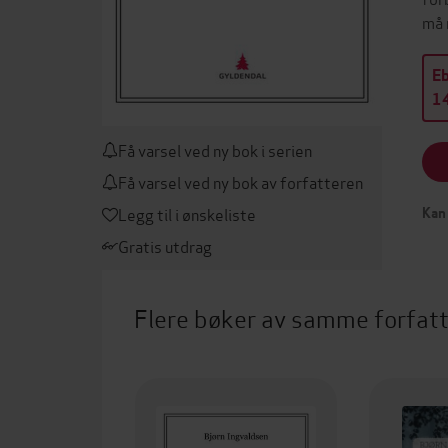
må 
E
14
Få varsel ved ny bok i serien
Få varsel ved ny bok av forfatteren
Legg til i ønskeliste
Kan 
Gratis utdrag
Flere bøker av samme forfat