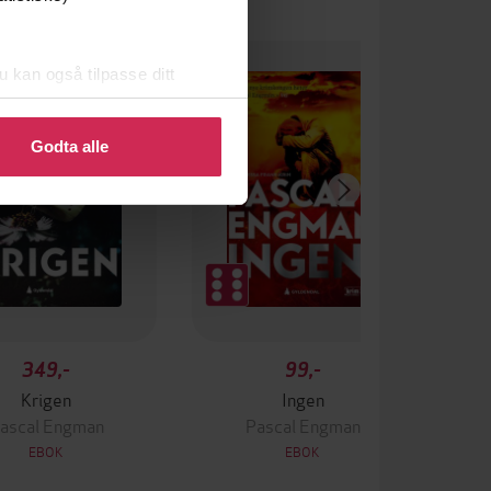
u kan også tilpasse ditt
 eller endre ditt samtykke.
Godta alle
349,-
99,-
Krigen
Ingen
ascal Engman
Pascal Engman
EBOK
EBOK