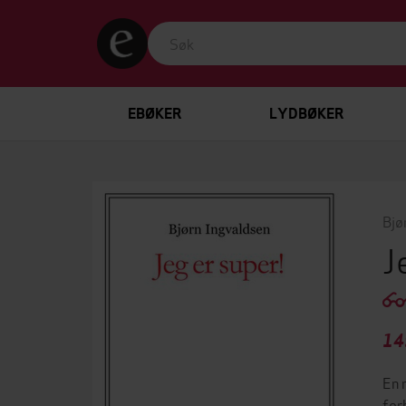
EBØKER
LYDBØKER
Bjø
J
14
En 
for