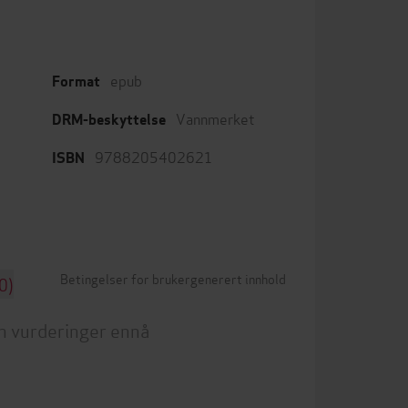
epub
Format
Vannmerket
DRM-beskyttelse
9788205402621
ISBN
Betingelser for brukergenerert innhold
0)
n vurderinger ennå