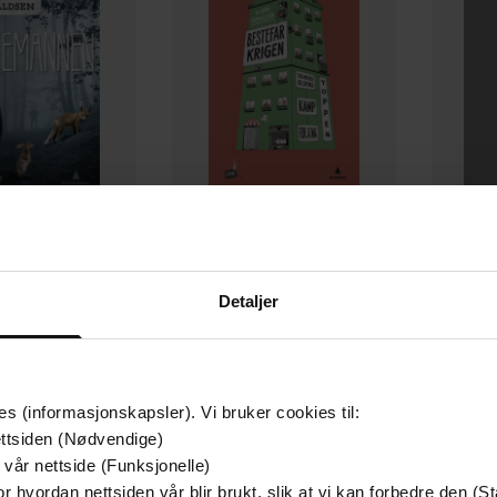
199,-
169,-
llemannen
Bestefarkrigen
Ly
Detaljer
n Ingvaldsen
Bjørn Ingvaldsen
Bj
EBOK
EBOK
es (informasjonskapsler). Vi bruker cookies til:
ttsiden (Nødvendige)
 vår nettside (Funksjonelle)
r hvordan nettsiden vår blir brukt, slik at vi kan forbedre den (St