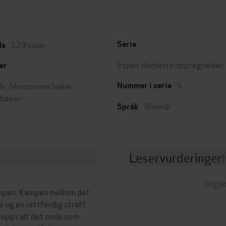
129
sider
Serie
de
Espen Herberts opptegnelser
er
5
år
,
Morsomme bøker
,
Nummer i serie
bøker
Bokmål
Språk
Leservurderinger
(
Inge
Kampen. Kampen mellom det
og en rettferdig straff.
 opp i alt det onde som