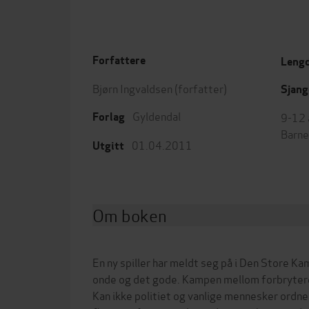
Forfattere
Leng
Bjørn Ingvaldsen
(forfatter)
Sjang
Gyldendal
9-12 
Forlag
Barne
01.04.2011
Utgitt
Om boken
En ny spiller har meldt seg på i Den Store 
onde og det gode. Kampen mellom forbrytere 
Kan ikke politiet og vanlige mennesker ordne