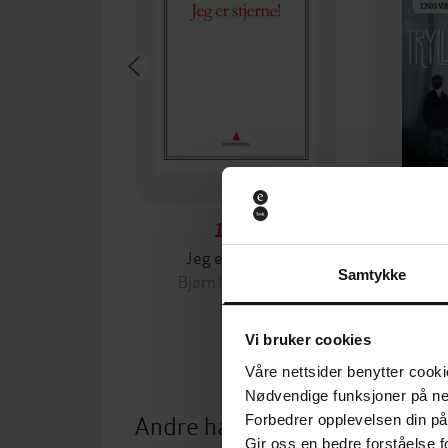
149,-
Jeg er stjerne!
Try
Samtykke
Bjørn Ingvaldsen
Bjør
EBOK
Vi bruker cookies
Våre nettsider benytter cooki
Nødvendige funksjoner på ne
Andre har også kjøpt
Forbedrer opplevelsen din på
Gir oss en bedre forståelse fo