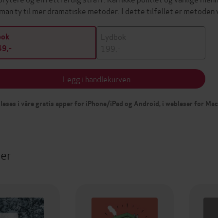
man ty til mer dramatiske metoder. I dette tilfellet er metoden
Lydbok
bok
199,-
9,-
Legg i handlekurven
leses i våre gratis apper for iPhone/iPad og Android, i webleser for Ma
ter