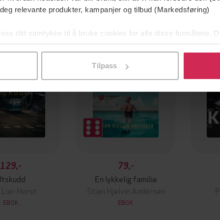
 deg relevante produkter, kampanjer og tilbud (Markedsføring)
mium
Premium
g på tilbud
 oss ditt samtykke til å bruke cookies for alle disse formålene. D
l ved å klikke på «Tilpass». Du kan når som helst trekke tilbake
Tilpass
129,-
79,-
Utskudd
En lykkelig familie
 Lier Horst
Stian Hjelvin Andersen
P
EBOK
EBOK