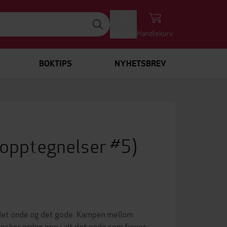
Logg inn
Handlekurv
BOKTIPS
NYHETSBREV
 opptegnelser #5)
 det onde og det gode. Kampen mellom
nesker ordne opp i alt det onde som finnes,