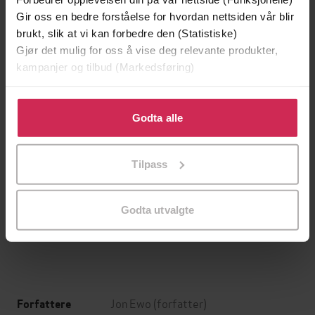
Gir oss en bedre forståelse for hvordan nettsiden vår blir
brukt, slik at vi kan forbedre den (Statistiske)
Gjør det mulig for oss å vise deg relevante produkter,
kampanjer og tilbud (Markedsføring)
Klikk på «Godta alle» for å gi oss ditt samtykke til å
bruke cookies for alle disse formålene. Du kan også
Godta alle
tilpasse ditt samtykke til spesifikke formål ved å klikke
på «Tilpass». Du kan når som helst trekke tilbake eller
Tilpass
endre ditt samtykke.
179,-
299,-
Elefanten som gjerne ville sove
Snøsøsteren
Carl-Johan Forssén Ehrlin
Maja Lunde
Godta utvalgte
LYDBOK
LYDBOK
Jon Ewo
(forfatter)
Forfattere