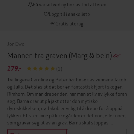
Få varsel ved ny bok av forfatteren
Legg til i ønskeliste
Gratis utdrag
Jon Ewo
Mannen fra graven
(Marg & bein)
179,-
(1)
Tvillingene Caroline og Peter har besøk av vennene Jakob
og Julia. Det sies at det bor en fantastisk hjort i skogen,
Rimhorn. Om man dreper den, har man et liv av lykke foran
seg. Barna drar ut på jakt etter den mytiske
dyreskikkelsen, og Jakob er villig til å drepe for å oppnå
lykken. Et sted inne på kirkegården er det noe, eller noen,
som graver seg ut av en grav. Barna skal stoppes ...