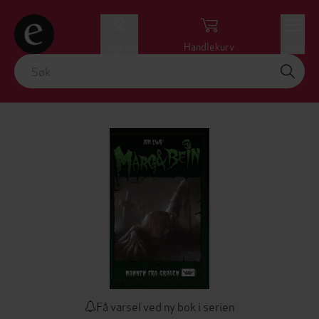
Logg inn
Handlekurv
Meny
Få varsel ved ny bok i serien