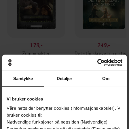
179,-
249,-
Zombiejakten
Det står skrevet
Jon Ewo
Jon Ewo
EBOK
EBOK
Samtykke
Detaljer
Om
Andre har også kjøpt
Vi bruker cookies
Våre nettsider benytter cookies (informasjonskapsler). Vi
Premium
Premium
bruker cookies til:
Boka bak filmen
Nødvendige funksjoner på nettsiden (Nødvendige)
Forbedrer opplevelsen din på vår nettside (Funksjonelle)