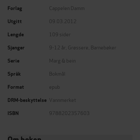
Cappelen Damm
Forlag
09.03.2012
Utgitt
109
sider
Lengde
9-12 år
,
Grøssere
,
Barnebøker
Sjanger
Marg & bein
Serie
Bokmål
Språk
epub
Format
Vannmerket
DRM-beskyttelse
9788202357603
ISBN
Om boken