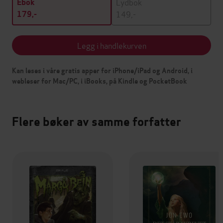
Lydbok
Ebok
149,-
179,-
Legg i handlekurven
Kan leses i våre gratis apper for iPhone/iPad og Android, i
webleser for Mac/PC, i iBooks, på Kindle og PocketBook
Flere bøker av samme forfatter