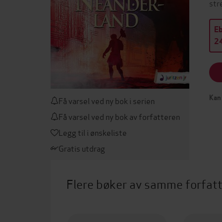
str
E
24
Kan 
Få varsel ved ny bok i serien
Få varsel ved ny bok av forfatteren
Legg til i ønskeliste
Gratis utdrag
Flere bøker av samme forfat