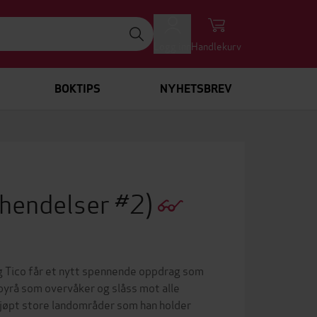
Logg inn
Handlekurv
BOKTIPS
NYHETSBREV
-hendelser #2)
ico får et nytt spennende oppdrag som
rå som overvåker og slåss mot alle
r kjøpt store landområder som han holder