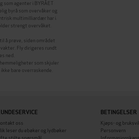
rag som agenter i BYRÅET
lig byrå som overvåker og
trisk multimilliardær har i
older strengt overvåket.
til å prøve, siden området
akter. Fly dirigeres rundt
es ned.
ke hemmeligheter som skjuler
r ikke bare overraskende.
KUNDESERVICE
BETINGELSER
ontakt oss
Kjøps- og bruksvi
lik leser du ebøker og lydbøker
Personvern
fte stilte spørsmål
Informasjonskaps