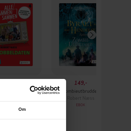
149,-
149,-
Dobbeldaten
Zombieutbruddet
Robert Næss
Robert Næss
EBOK
EBOK
Om