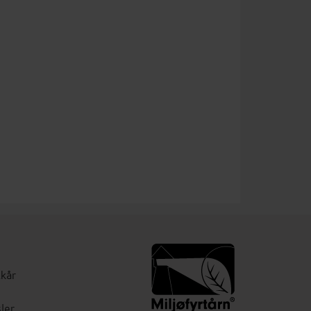
lkår
ler