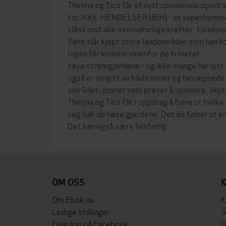
Thelma og Tico får et nytt spennende oppd
for IKKE-HENDELSER (BIH) - et superhemme
slåss mot alle overnaturlige krefter. En eksen
flere tiår kjøpt store landområder som han h
Ingen får komme innenfor de ti meter
høye strømgjerdene - og ikke mange har lyst 
også er omgitt av både miner og bevæpnede v
området, droner som prøver å spionere, skyt
Thelma og Tico får i oppdrag å finne ut hvil
seg bak de høye gjerdene. Det de finner ut e
OM OSS
Om Ebok.no
K
Ledige stillinger
S
Følg oss på Facebook
O