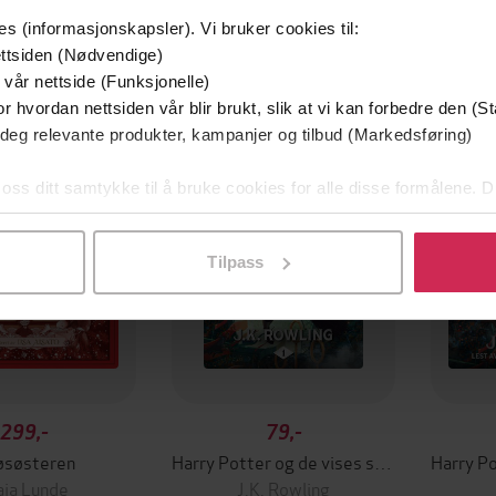
es (informasjonskapsler). Vi bruker cookies til:
ttsiden (Nødvendige)
 vår nettside (Funksjonelle)
um
r hvordan nettsiden vår blir brukt, slik at vi kan forbedre den (St
filmen
 deg relevante produkter, kampanjer og tilbud (Markedsføring)
 oss ditt samtykke til å bruke cookies for alle disse formålene. D
l ved å klikke på «Tilpass». Du kan når som helst trekke tilbake
Tilpass
299,-
79,-
øsøsteren
Harry Potter og de vises stein
ja Lunde
J.K. Rowling