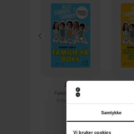
149,-
Familie på boks
Katas
Robert Næss
Ro
EBOK
Samtykke
Vi bruker cookies