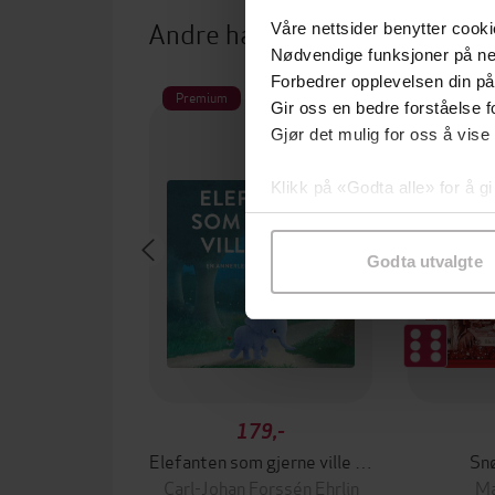
Andre har også kjøpt
Våre nettsider benytter cooki
Nødvendige funksjoner på ne
Forbedrer opplevelsen din på
Premium
Premi
Gir oss en bedre forståelse fo
Boka bak 
Gjør det mulig for oss å vise
Klikk på «Godta alle» for å gi
samtykke til spesifikke formå
Godta utvalgte
179,-
Elefanten som gjerne ville sove
Sn
Carl-Johan Forssén Ehrlin
Ma