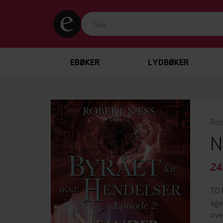
EBØKER
LYDBØKER
Rob
N
24
TO 
age
ove