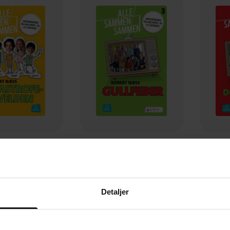
149,-
149,-
trofekvelden
Gullfeber
bert Næss
Robert Næss
EBOK
EBOK
Detaljer