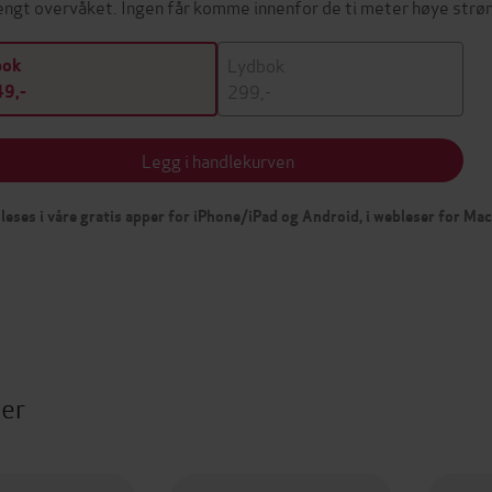
engt overvåket. Ingen får komme innenfor de ti meter høye str
Lydbok
bok
299,-
9,-
Legg i handlekurven
leses i våre gratis apper for iPhone/iPad og Android, i webleser for Ma
ter