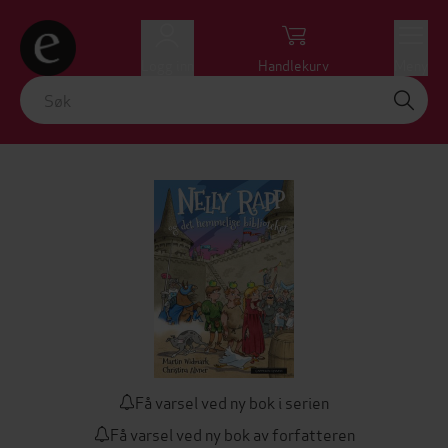
Logg inn
Handlekurv
Meny
Få varsel ved ny bok i serien
Få varsel ved ny bok av forfatteren