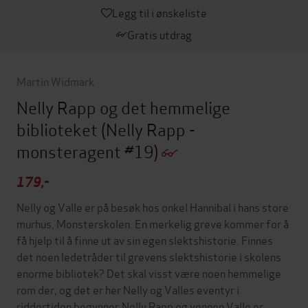
Legg til i ønskeliste
Gratis utdrag
Martin Widmark
Nelly Rapp og det hemmelige
biblioteket
(Nelly Rapp -
monsteragent #19)
179,-
Nelly og Valle er på besøk hos onkel Hannibal i hans store
murhus, Monsterskolen. En merkelig greve kommer for å
få hjelp til å finne ut av sin egen slektshistorie. Finnes
det noen ledetråder til grevens slektshistorie i skolens
enorme bibliotek? Det skal visst være noen hemmelige
rom der, og det er her Nelly og Valles eventyr i
riddertiden begynner.Nelly Rapp og vennen Valle er