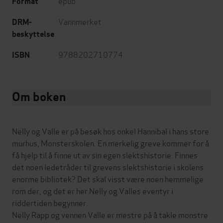
epub
Format
Vannmerket
DRM-
beskyttelse
9788202710774
ISBN
Om boken
Nelly og Valle er på besøk hos onkel Hannibal i hans store
murhus, Monsterskolen. En merkelig greve kommer for å
få hjelp til å finne ut av sin egen slektshistorie. Finnes
det noen ledetråder til grevens slektshistorie i skolens
enorme bibliotek? Det skal visst være noen hemmelige
rom der, og det er her Nelly og Valles eventyr i
riddertiden begynner.
Nelly Rapp og vennen Valle er mestre på å takle monstre