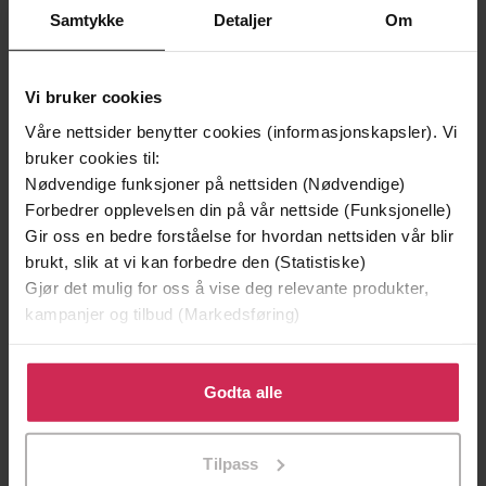
Premium
Premium
Samtykke
Detaljer
Om
Vinner av Rivertonprisen
Første gang på tilbud
Vi bruker cookies
Våre nettsider benytter cookies (informasjonskapsler). Vi
bruker cookies til:
Nødvendige funksjoner på nettsiden (Nødvendige)
Forbedrer opplevelsen din på vår nettside (Funksjonelle)
Gir oss en bedre forståelse for hvordan nettsiden vår blir
brukt, slik at vi kan forbedre den (Statistiske)
Gjør det mulig for oss å vise deg relevante produkter,
kampanjer og tilbud (Markedsføring)
199,-
349,-
Minnesota
Utskudd
Klikk på «Godta alle» for å gi oss ditt samtykke til å
Jo Nesbø
Jørn Lier Horst
bruke cookies for alle disse formålene. Du kan også
Godta alle
EBOK
EBOK
tilpasse ditt samtykke til spesifikke formål ved å klikke
på «Tilpass». Du kan når som helst trekke tilbake eller
Tilpass
endre ditt samtykke.