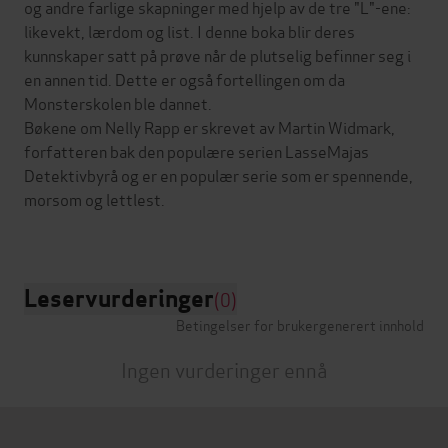
og andre farlige skapninger med hjelp av de tre "L"-ene:
likevekt, lærdom og list. I denne boka blir deres
kunnskaper satt på prøve når de plutselig befinner seg i
en annen tid. Dette er også fortellingen om da
Monsterskolen ble dannet.
Bøkene om Nelly Rapp er skrevet av Martin Widmark,
forfatteren bak den populære serien LasseMajas
Detektivbyrå og er en populær serie som er spennende,
morsom og lettlest.
Leservurderinger
(0)
Betingelser for brukergenerert innhold
Ingen vurderinger ennå