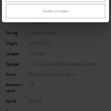
Martin Widmark
(forfatter),
Christina
Forfattere
Godta utvalgte
Alvner
(illustratør),
Hilde Matre Larsen
(oversetter)
Cappelen Damm
Forlag
26.10.2023
Utgitt
104
sider
Lengde
9-12 år
,
Spenning
,
Barnebøker
,
Fantasy
Sjanger
Nelly Rapp - monsteragent
Serie
19
Nummer i
serie
Bokmål
Språk