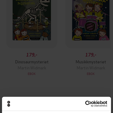
179,-
179,-
Dinosaurmysteriet
Musikkmysteriet
Martin Widmark
Martin Widmark
EBOK
EBOK
Andre har også kjøpt