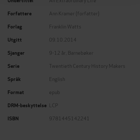
Undertittel
Ann Kramer
(forfatter)
Forfattere
Franklin Watts
Forlag
09.10.2014
Utgitt
9-12 år
,
Barnebøker
Sjanger
Twentieth Century History Makers
Serie
English
Språk
epub
Format
LCP
DRM-beskyttelse
9781445142241
ISBN