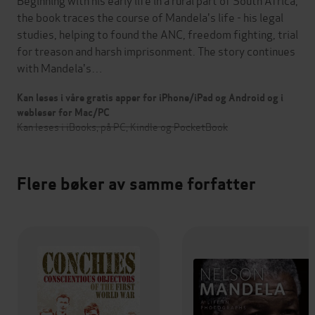
the book traces the course of Mandela's life - his legal
studies, helping to found the ANC, freedom fighting, trial
for treason and harsh imprisonment. The story continues
with Mandela's…
Kan leses i våre gratis apper for iPhone/iPad og Android og i
webleser for Mac/PC
Kan leses i iBooks, på PC, Kindle og PocketBook
Flere bøker av samme forfatter