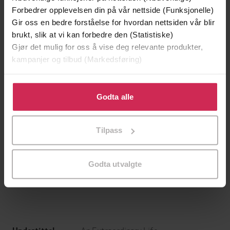
Forbedrer opplevelsen din på vår nettside (Funksjonelle)
Gir oss en bedre forståelse for hvordan nettsiden vår blir
brukt, slik at vi kan forbedre den (Statistiske)
Gjør det mulig for oss å vise deg relevante produkter,
kampanjer og tilbud (Markedsføring)
Klikk på «Godta alle» for å gi oss ditt samtykke til å
bruke cookies for alle disse formålene. Du kan også
Godta alle
tilpasse ditt samtykke til spesifikke formål ved å klikke
på «Tilpass». Du kan når som helst trekke tilbake eller
Tilpass
endre ditt samtykke.
179,-
299,-
Elefanten som gjerne ville sove
Snøsøsteren
Carl-Johan Forssén Ehrlin
Maja Lunde
Godta utvalgte
LYDBOK
LYDBOK
An Extraordinary Life