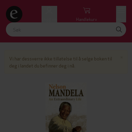
Logg inn
Handlekurv
Meny
Lu
×
Vi har dessverre ikke tillatelse til å selge boken til
deg i landet du befinner deg i nå.