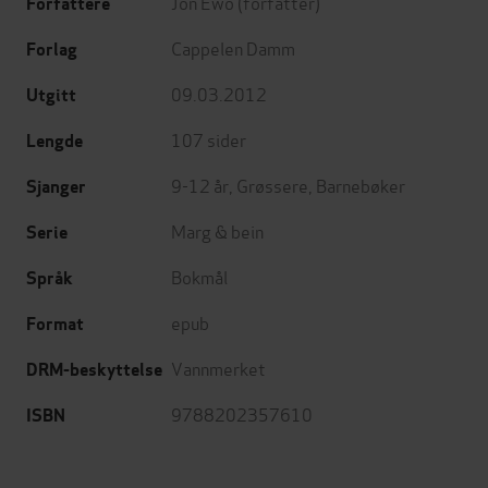
Jon Ewo
(forfatter)
Forfattere
Cappelen Damm
Forlag
09.03.2012
Utgitt
107
sider
Lengde
9-12 år
,
Grøssere
,
Barnebøker
Sjanger
Marg & bein
Serie
Bokmål
Språk
epub
Format
Vannmerket
DRM-beskyttelse
9788202357610
ISBN