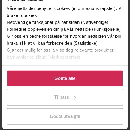
Våre nettsider benytter cookies (informasjonskapsler). Vi
bruker cookies til:
Nødvendige funksjoner på nettsiden (Nødvendige)
Forbedrer opplevelsen din på vår nettside (Funksjonelle)
Gir oss en bedre forståelse for hvordan nettsiden vår blir
brukt, slik at vi kan forbedre den (Statistiske)
Gjør det mulig for oss å vise deg relevante produkter,
kampanjer og tilbud (Markedsføring)
Klikk på «Godta alle» for å gi oss ditt samtykke til å
bruke cookies for alle disse formålene. Du kan også
Godta alle
199,-
349,-
tilpasse ditt samtykke til spesifikke formål ved å klikke
Minnesota
Utskudd
på «Tilpass». Du kan når som helst trekke tilbake eller
Jo Nesbø
Jørn Lier Horst
Tilpass
endre ditt samtykke.
EBOK
EBOK
Godta utvalgte