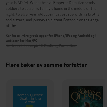
year is AD 94. When the evil Emperor Domitian sends
soldiers to seize his family's home in the middle of the
night, twelve-year-old Juba must escape with his brother
and sisters, and journey to distant Britannia on the edge
of the…
Kan leses i våre gratis apper for iPhone/iPad og Android og i
webleser for Mac/PC
Kan leses i iBooks, på PC, Kindle og PocketBook
Flere bøker av samme forfatter