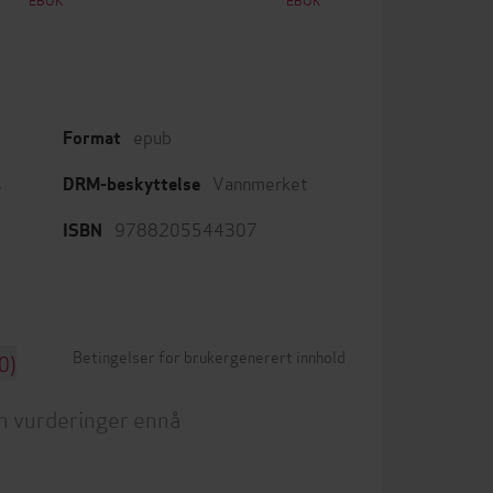
epub
Format
,
Vannmerket
DRM-beskyttelse
9788205544307
ISBN
Betingelser for brukergenerert innhold
0)
n vurderinger ennå