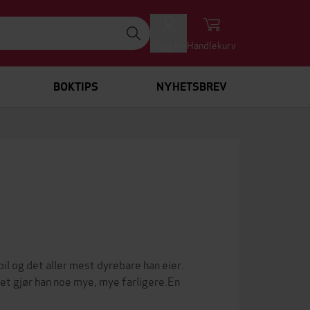
Logg inn
Handlekurv
BOKTIPS
NYHETSBREV
il og det aller mest dyrebare han eier.
det gjør han noe mye, mye farligere.En