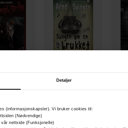
179,-
149,-
Detaljer
s norvegicus
Sangen om en brukket nese
Alt jeg 
e Svingen
Arne Svingen
EBOK
EBOK
es (informasjonskapsler). Vi bruker cookies til:
ttsiden (Nødvendige)
 vår nettside (Funksjonelle)