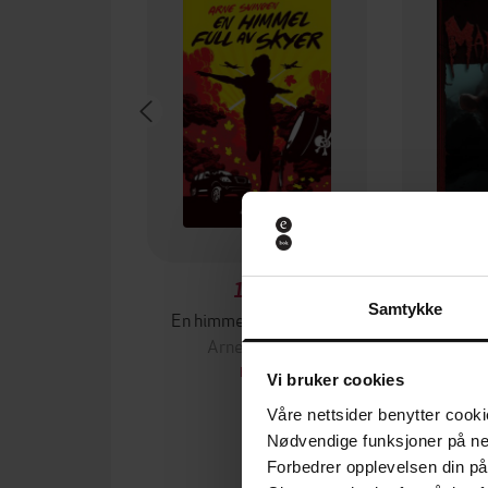
159,-
Samtykke
En himmel full av skyer
Rattu
Arne Svingen
Arn
EBOK
Vi bruker cookies
Våre nettsider benytter cooki
Nødvendige funksjoner på ne
Forbedrer opplevelsen din på