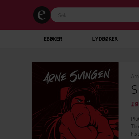
EBØKER
LYDBØKER
Arn
S
19
Plu
Tho
his