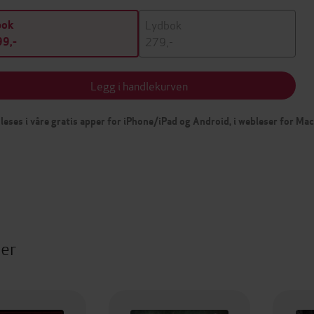
Lydbok
bok
279,-
9,-
Legg i handlekurven
leses i våre gratis apper for iPhone/iPad og Android, i webleser for Ma
ter