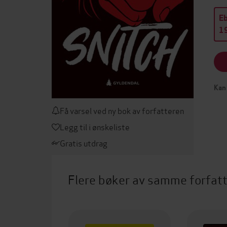
E
19
Kan 
Få varsel ved ny bok av forfatteren
Legg til i ønskeliste
Gratis utdrag
Flere bøker av samme forfat