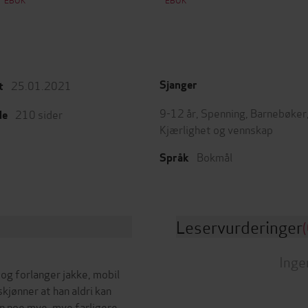
25.01.2021
Sjanger
t
9-12 år
,
Spenning
,
Barnebøker
210
sider
de
Kjærlighet og vennskap
Bokmål
Språk
Leservurderinger
(
Inge
 og forlanger jakke, mobil
kjønner at han aldri kan
an noe mye, mye farligere.