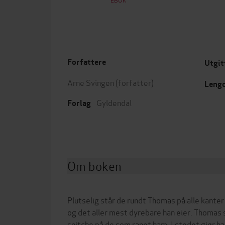
Forfattere
Utgit
Arne Svingen
(forfatter)
Leng
Gyldendal
Forlag
Om boken
Plutselig står de rundt Thomas på alle kanter
og det aller mest dyrebare han eier. Thomas s
snitche på de som ranet ham. I stedet gjør h