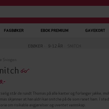
FAGBØKER
EBOK PREMIUM
GAVEKORT
EBØKER
9-12 ÅR
SNITCH
e Svingen
nitch
9,-
tselig står de rundt Thomas på alle kanter og forlanger jakke, mob
mas skjønner at han aldri kan snitche på de som ranet ham. I ste
torie om risikable avgjørelser og uventet vennskap.